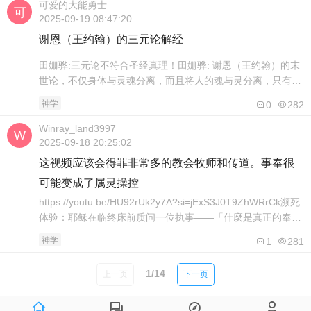
人性不会接受你的评论，反而会指责您也是罪人，或者说自己
可爱的大能勇士
做不到就不要去要求让别人也认罪可是，这种心态真的是圣经
2025-09-19 08:47:20
教导吗？？可是现在最大的矛盾甚至悖论..
谢恩（王约翰）的三元论解经
田姗骅:三元论不符合圣经真理！田姗骅: 谢恩（王约翰）的末
世论，不仅身体与灵魂分离，而且将人的魂与灵分离，只有灵
得救。身体在坟墓中，🔥魂竟然去了阴间！他又在人类的灵魂
神学
0
282
受造性的来源上，即神的创造之工上大放厥词！所谓身体和魂
来自母亲，灵来自父亲的讲法，这是胡说八道，完全不符合大
Winray_land3997
公教会关于人论的正统教义。 谢恩（王约翰）在阐述以上人性
2025-09-18 20:25:02
三元论的论调时，多处涉及基督..
这视频应该会得罪非常多的教会牧师和传道。事奉很
可能变成了属灵操控
https://youtu.be/HU92rUk2y7A?si=jExS3J0T9ZhWRrCk濒死
体验：耶稣在临终床前质问一位执事——「什麼是真正的奉
献？是忠诚还是属灵操控？」| 濒死见证 | 灵性体验 | 来世 | 濒
神学
1
281
死体验来世的秘密9月18日2025年这个视频真够震撼的叫别人
事奉或者奉献到底会不会变成。。。。属灵操控？？？这个视
1/14
上一页
下一页
频提到，如果事奉或者奉献..