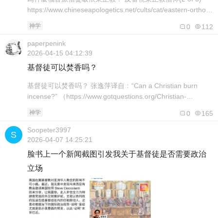
https://www.chineseapologetics.net/cults/cat/eastern-ortho-
2.htm 東正教神學 當我們踏進一個教會時，最重要的事情不是
神学
0
112
教堂有多華麗，或者氣氛有多莊嚴，卻應該是她的教導是否合
聖經，否則我們徒然享受氣氛，而得不到靈命的供應。那麼..
paperpenink
2026-04-15 04:12:39
基督徒可以焚香吗？
基督徒可以焚香吗？ 张逸萍译自﹕“Can a Christian burn
incense?” （https://www.gotquestions.org/Christian-
incense.html）
神学
0
165
http://www.chineseapologetics.net/cults/cat/S_Incense.htm
乍眼一看，焚香似乎没什么不妥。除了可能..
Soopeter3997
2026-04-07 14:25:21
脸书上一个新闻截图引发我关于基督徒是否需要政治
立场