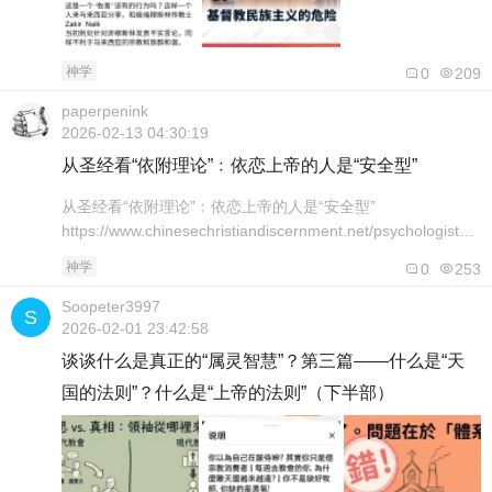
神学
0
209
paperpenink
2026-02-13 04:30:19
从圣经看“依附理论”﹕依恋上帝的人是“安全型”
从圣经看“依附理论”﹕依恋上帝的人是“安全型”
https://www.chinesechristiandiscernment.net/psychologists/S
theory.htm 张逸萍 [图片] 近年“依恋/依附理论”（Attachment
神学
0
253
Theory）的受欢迎程度大幅飙升，从20 世纪50 年代的心理学
概念发展成为理..
Soopeter3997
2026-02-01 23:42:58
谈谈什么是真正的“属灵智慧”？第三篇——什么是“天
国的法则”？什么是“上帝的法则”（下半部）