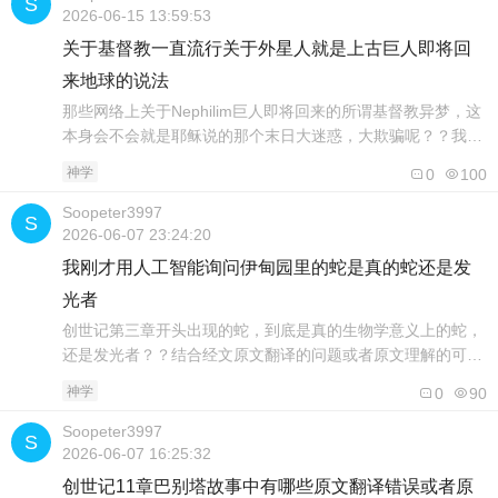
这个经文，把这节经文中隐藏的，没有显示在中文翻译里头的
2026-06-15 13:59:53
希腊文一起显示起来，从而详..
关于基督教一直流行关于外星人就是上古巨人即将回
来地球的说法
那些网络上关于Nephilim巨人即将回来的所谓基督教异梦，这
本身会不会就是耶稣说的那个末日大迷惑，大欺骗呢？？我问
人工智能以下问题Nephilim巨人将要回来地球，这个说法在基
神学
0
100
督教圈子中有一定的流行 ，这个说法是从哪里来的，为什么有
一部分基督教圈子相信这样没有科学根据的说法？？Nephilim
Soopeter3997
上古巨人真的会回来地球吗？？把相信Nephilim巨人将要回来
2026-06-07 23:24:20
的..
我刚才用人工智能询问伊甸园里的蛇是真的蛇还是发
光者
创世记第三章开头出现的蛇，到底是真的生物学意义上的蛇，
还是发光者？？结合经文原文翻译的问题或者原文理解的可能
性错误，进行详细分析和拆解在探讨《创世记》第三章中
神学
0
90
的“蛇”究竟是生物学意义上的蛇，还是某种“发光者”时，我们
需要将视线直接投向希伯来语原文（文本互文本质）、古代近
Soopeter3997
东文化背景以及词根的多义性。这个争论的核心在于希伯来语
2026-06-07 16:25:32
单词 נָחָשׁ (Nachash..
创世记11章巴别塔故事中有哪些原文翻译错误或者原