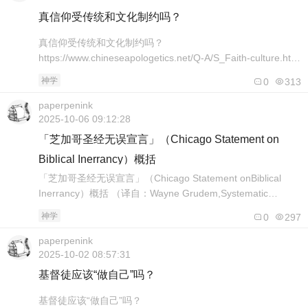
因为“什么”是本..
真信仰受传统和文化制约吗？
真信仰受传统和文化制约吗？
https://www.chineseapologetics.net/Q-A/S_Faith-culture.htm
张逸萍 问： 信仰是受传统和文化制约的，例如在英美和欧
神学
0
313
洲，信仰以基督教为主；在中东，多是回教徒；而中国人信
佛，所以中国人就应该皈依佛教，这样才顺理成章。 答： 你
paperpenink
的看法有一定的代表性，“信仰受传统和文化制约”..
2025-10-06 09:12:28
「芝加哥圣经无误宣言」（Chicago Statement on
Biblical Inerrancy）概括
「芝加哥圣经无误宣言」（Chicago Statement onBiblical
Inerrancy）概括 （译自：Wayne Grudem,Systematic
Theology(Grand Rapids, MI: ZondervanPublishingHouse,
神学
0
297
1994), p. 1204-1207.） https://www.chineseapol..
paperpenink
2025-10-02 08:57:31
基督徒应该“做自己”吗？
基督徒应该“做自己”吗？