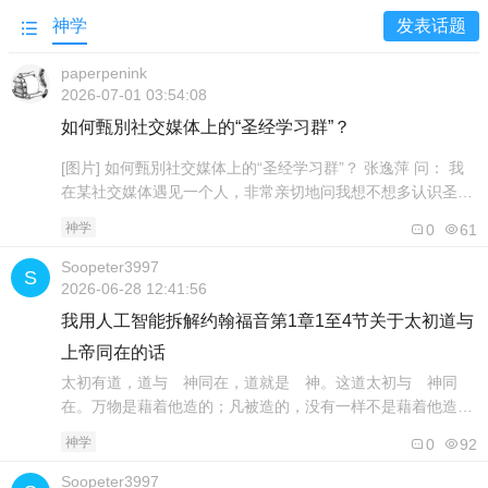
发表话题
神学
paperpenink
2026-07-01 03:54:08
如何甄別社交媒体上的“圣经学习群”？
[图片] 如何甄別社交媒体上的“圣经学习群”？ 张逸萍 问： 我
在某社交媒体遇见一个人，非常亲切地问我想不想多认识圣
经，并给我介绍一个网上免费圣经学习群组。另一次，教会一
神学
0
61
位很关心我的姐妹，带我到一个只有几个人的实体小组查经。
他们都说这些群体对圣经特別有认识，我应该参加吗？ 答：
Soopeter3997
不是说所有“网上免费圣经学习”或“私人小组查经”都是坏的，
2026-06-28 12:41:56
但现在有异端（自称基督..
我用人工智能拆解约翰福音第1章1至4节关于太初道与
上帝同在的话
太初有道，道与 神同在，道就是 神。这道太初与 神同
在。万物是藉着他造的；凡被造的，没有一样不是藉着他造
的。生命在他里头，这生命就是人的光。( 约翰福音 1:1-4 和
神学
0
92
合本 )以上是圣经约翰福音第1章的某4节经文。把这些经文还
原为希腊文，然后根据希腊文的语文结构的排列方式重新翻译
Soopeter3997