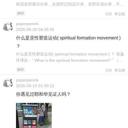
错误全部展示出来，从创世记到启示录，全部呈现出来，不要
举例，而是全部翻译错误或者原文理解错误全部都一一显示并
神学
0
105
且详细解释旧约篇（希伯来文与阿兰文）1. 《创世记》1:1
—— “创造”的动作还是状态？中文翻译：“起初，神创造天
paperpenink
地。”原文错位：希伯来文开头是 Bereshit（בְּרֵאשִׁית）。在文
2026-05-20 04:35:56
法..
什么是灵性塑造运动( spiritual formation movement )
？
什么是灵性塑造运动( spiritual formation movement ) ？ 张逸
萍译自﹕“ What is the spiritual formation movement? ” （
https://www.gotquestions.org/spiritual-formation.html ） 灵性
神学
0
108
塑造运动在当今非常流行。然而，从许多方面来看，这..
paperpenink
2026-05-10 01:00:12
你遇见过耶和华见证人吗？