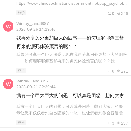
https://www.chinesechristiandiscernment.net/pop_psychology
myself.htm 张逸萍 有一位姐妹对我说﹕她父母希望她将来当
神学
0
346
医生，也希望她早点结婚，但是她说﹕我要做我自己。 是的，
当今世代中，我们常听到一些口号，例如﹕“做自己”、“要真
Winray_land3997
实”、“活出真我”、“..
2025-09-26 14:29:46
我再分享另外更加巨大的困惑——如何理解耶稣基督
再来的濒死体验预言的呢？？
我曾经分享一个巨大困惑，现在我再分享另外更加巨大的困惑
——如何理解耶稣基督再来的濒死体验预言的呢？？我
YouTube 订阅很多看起来是基督教的预言视频，不过最近我非
神学
0
271
常怀疑它的真实性因为我所订阅的视频提及非常多的“人”在濒
死体验之中看见了耶稣基督，并且给他们使命回来宣告这些人
Winray_land3997
当中，有的是佛教徒，有的是西藏达赖喇嘛，有的是中国的无
2025-09-21 22:29:44
神论者，有的是穆斯林而我“今天”..
我有一个巨大巨大的问题，可以算是困惑，想问大家
我有一个巨大巨大的问题，可以算是困惑，想问大家。如果上
帝让您不仅仅看到自己隐藏的罪恶，也让您看到教会普遍隐藏
的罪恶，而且这个罪恶也是您自己做不到的，您还会分享吗根
神学
3
297
据我对人性的观察自己做不到，还要去揭露教会的罪性一般的