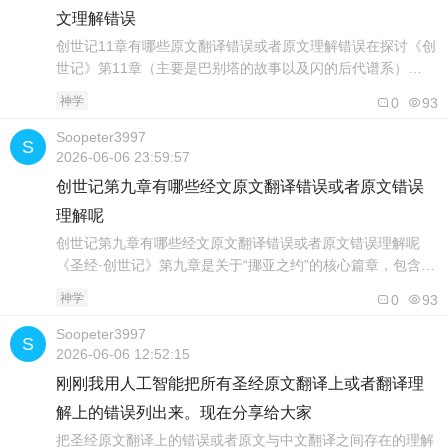
文理解错误
创世记11章有哪些原文翻译错误或者原文理解错误在探讨《创
世记》第11章（主要是巴别塔的故事以及闪的后代谱系）
的“翻译错误”或“理解错误”时，我们需要先厘清一个概念：现
神学
0
93
代学术界通常不将其称为纯粹的“翻译错误”，而是由于语境变
迁、多义词选择、文化背景隔阂以及古代手抄本差异所导致
Soopeter3997
的“理解偏差”或“翻译局限”。以下是《创世记》11章中，在原
2026-06-06 23:59:57
文（希伯来语）理解和翻译上..
创世记第九章有哪些经文原文翻译错误或者原文错误
理解呢
创世记第九章有哪些经文原文翻译错误或者原文错误理解呢
《圣经·创世记》第九章是关于“挪亚之约”的核心篇章，包含洪
水后的新秩序、彩虹之约以及挪亚醉酒等重要叙事。在希伯来
神学
0
93
语原文（马索拉文本）翻译为中文（如和合本）或其他现代语
言的过程中，由于文化语境的变迁、一词多义的抉择以及神学
Soopeter3997
立场的渗透，确实存在一些容易引起误解、或翻译不够精准的
2026-06-06 12:52:15
经文。以下是《创世记》第九章中，最..
刚刚我用人工智能把所有圣经原文翻译上或者翻译理
解上的错误列出来。现在分享给大家
把圣经原文翻译上的错误或者原文与中文翻译之间存在的理解