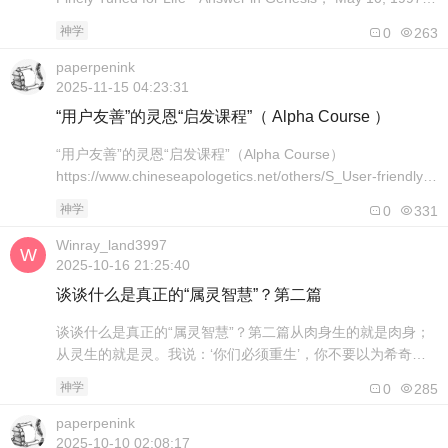
（https://answersingenesis.org/evidence-for-creation/t h e -
神学
0
263
un i v e rse-is-finely-tuned..
paperpenink
2025-11-15 04:23:31
“用户友善”的灵恩“启发课程”（ Alpha Course ）
“用户友善”的灵恩“启发课程”（Alpha Course）
https://www.chineseapologetics.net/others/S_User-friendly-
Alpha.htm 张逸萍 《启发课程》是甘力克牧师（Rev Nicky
神学
0
331
Gumbel）于1977年在伦敦圣公会推运动的传福音课程。每次
聚会开始之前，通常先有聚餐，之后才研讨课程内..
Winray_land3997
2025-10-16 21:25:40
谈谈什么是真正的“属灵智慧”？第二篇
谈谈什么是真正的“属灵智慧”？第二篇从肉身生的就是肉身；
从灵生的就是灵。我说：‘你们必须重生’，你不要以为希奇。
风随着意思吹，你听见风的响声，却不晓得从哪里来，往哪里
神学
0
285
去；凡从圣灵生的，也是如此。”( 约翰福音 3:6-8 和合本 )什
么是重生？？什么是永生？？这问题不是逻辑思辨的问题，甚
paperpenink
至不是神学问题乃是“生命问题”这样的问题一开始就是错误的
2025-10-10 02:08:17