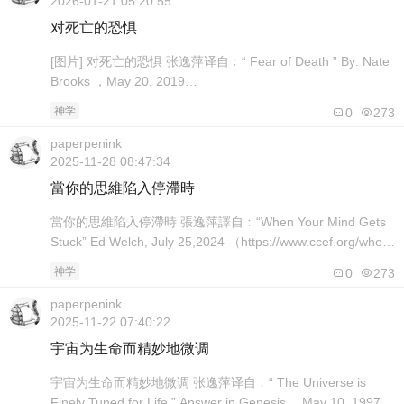
2026-01-21 05:20:55
对死亡的恐惧
[图片] 对死亡的恐惧 张逸萍译自﹕“ Fear of Death ” By: Nate
Brooks ，May 20, 2019
（https://www.biblicalcounselingcoalition.or g
神学
0
273
/2019/05/20/fear-of-death/）
https://www.chinesebiblicalcounseling.ne..
paperpenink
2025-11-28 08:47:34
當你的思維陷入停滯時
當你的思維陷入停滯時 張逸萍譯自﹕“When Your Mind Gets
Stuck” Ed Welch, July 25,2024 （https://www.ccef.org/when-
your-mind-gets-stuck/）
神学
0
273
https://www.chinesebiblicalcounseling.net/Disorder/Mind-
stuck...
paperpenink
2025-11-22 07:40:22
宇宙为生命而精妙地微调
宇宙为生命而精妙地微调 张逸萍译自﹕“ The Universe is
Finely Tuned for Life ” Answer in Genesis， May 10, 1997