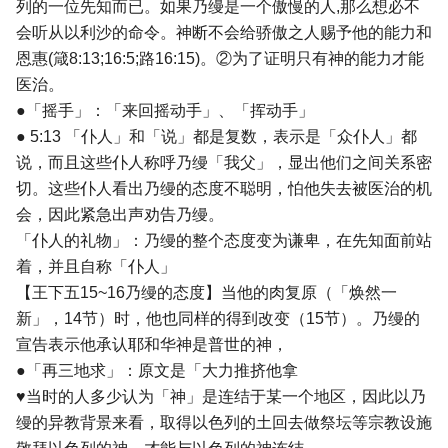
列的一位先知而已。如果乃缦是一个傲慢的人,那么想必不
会听从以利沙的命令。神断不会给骄傲之人赐予他的能力和
恩惠(箴8:13;16:5;路16:15)。②为了证明只有神的能力才能
医治。
●「摇手」：「来回摇动手」、「挥动手」
● 5:13 「仆人」和「说」都是复数，表示是「众仆人」都
说，而且这些仆人称呼乃缦「我父」，显出他们之间关系密
切。这些仆人看出乃缦的态度不聪明，怕他失去被医治的机
会，因此紧急出声劝告乃缦。
「仆人的礼物」：乃缦的整个态度变为谦卑，在先知面前站
着，并且自称「仆人」
【王下五15~16乃缦的态度】当他的肉复原（「焕然一
新」，14节）时，他也同样的得到改变（15节）。乃缦的
宣告表示他承认耶和华神是普世的神，
●「再三地求」：原文是「大力推挤他拿
♥当时的人多少认为「神」是连结于某一个地区，因此以乃
缦的异教背景来看，取得以色列的土回去做祭坛等宗教设施