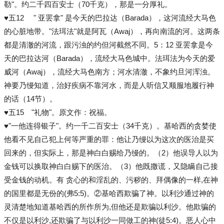
勒"。约二千四百安士（70千克），那是一分厚礼。
♥五12 " 亚罢拿" 是今天的巴拉达（Barada），这河流经大马色
的心脏地带。"法珥法"就是阿瓦（Awaj），再向南流的河。这两条
都是清澈的河流，跟污浊的约但河截然不同。5：12 亚罢拿是今
天的巴拉达河（Barada），流经大马色城中。法珥法为今天的爱
威河（Awaj），流经大马色南方；河水清澈，不象约旦河浑浊。
神要乃缦知道，治好疾病不靠河水，而是人听信又顺服地履行神
的话（14节）。
♥五15 "礼物"。原文作：祝福。
♥"一他连得银子"。约一千二百安士（34千克）。基哈西的贪婪使
他看不见自己犯上何等严重的罪：他让乃缦以为这次的医治是买
回来的，但实际上，那是神白白赐给乃缦的。（2）他误导人以为
金钱可以换取神白白赐下的医治。（3）他既撒谎，又隐瞒自己接
受金钱的动机。有 贪心的和淫乱的、污秽的、拜偶像的一样,在神
的国里都是无份的(弗5:5)。②基哈西欺骗了神。以利沙通过神的
灵清楚地知道基哈西的所作所为,但他还是欺骗以利沙。他欺骗的
不仅是以利沙,还欺骗了与以利沙一同做工的神(徒5:4)。恶人心中