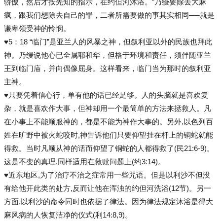
骄傲，然后才按先知的指示，在约但河沐浴。”乃缦要除去大麻
疯，跟我们想除去自己的罪，二者所需要做的事其实相同──就是
谦卑领受神的怜悯。
♥5：18 “临门”是亚兰人的风暴之神，但叙利亚以外的民族也拜此
神。乃缦说他心已全属耶和华，但格于环境和责任，须伴随亚兰
王到临门庙，并向偶像屈身。这样看来，临门当为那时的叙利亚
主神。
♥只要凭着信心行，单有他的话已经足够。人的头脑就是喜欢复
杂，就是喜欢作大事，但神却用一个最简单的方法来拯救人。凡
在小事上不能顺服神的，都是不能为神作大事的。另外,以色列百
姓在旷野中被火蛇咬时,神告诉他们只要仰望挂在杆上的铜蛇就能
得救。当时凡顺从神的话而仰望了铜蛇的人都得救了(民21:6-9)。
这是不变的真理,同样适用在救赎问题上(约3:14)。
♥近东地区,为了治疗不治之症常用一些咒语。但是以利沙不但没
有给他开此类的处方,反而让他在浑浊的约但河洗浴(12节)。另一
方面,以利沙的命令同时也依据了律法。因为律法规定沐浴是得大
麻风病的人恢复洁净的仪式(利14:8,9)。