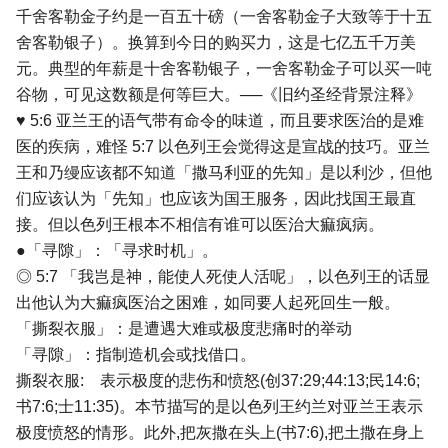
千舍客勒金子约是一百五十磅（一舍客勒金子大致等于十五
舍客勒银子）。换算到今日的购买力，这是七亿五千万美
元。典型的年薪是十舍客勒银子，一舍客勒金子可以买一吨
谷物，可见这数额是何等巨大。──《旧约圣经背景注释》
♥ 5:6 亚兰王的语气带有命令的味道，而且要求医治的是难
医的疾病，难怪 5:7 以色列王会觉得这是宣战的技巧。亚兰
王和乃缦应该都不知道「撒马利亚的先知」是以利沙，但他
们应该认为「先知」也应该为国王服务，因此找国王最直
接。但以色列王根本不相信有谁可以医治大痲疯病。
●「寻隙」：「寻求时机」。
◎ 5:7 「我岂是神，能使人死使人活呢」，以色列王的话显
出他认为大痲疯医治之困难，如同要人起死回生一般。
「撕裂衣服」：是遭遇大难或极度悲痛时的举动
「寻隙」：指制造机会或找借口。
撕裂衣服: 表示极度的悲伤和愤怒(创37:29;44:13;民14:6;
书7:6;士11:35)。本节描写的是以色列王约兰对亚兰王表示
极度愤怒的情形。此外,把灰撒在头上(书7:6),把土撒在身上