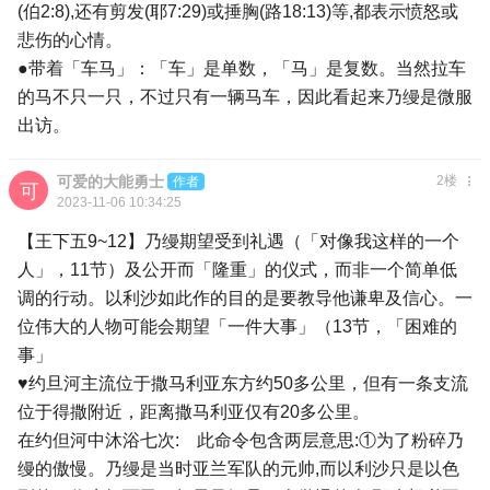
(伯2:8),还有剪发(耶7:29)或捶胸(路18:13)等,都表示愤怒或
悲伤的心情。
●带着「车马」：「车」是单数，「马」是复数。当然拉车
的马不只一只，不过只有一辆马车，因此看起来乃缦是微服
出访。
可爱的大能勇士
2楼
作者
2023-11-06 10:34:25
【王下五9~12】乃缦期望受到礼遇（「对像我这样的一个
人」，11节）及公开而「隆重」的仪式，而非一个简单低
调的行动。以利沙如此作的目的是要教导他谦卑及信心。一
位伟大的人物可能会期望「一件大事」（13节，「困难的
事」
♥约旦河主流位于撒马利亚东方约50多公里，但有一条支流
位于得撒附近，距离撒马利亚仅有20多公里。
在约但河中沐浴七次: 此命令包含两层意思:①为了粉碎乃
缦的傲慢。乃缦是当时亚兰军队的元帅,而以利沙只是以色