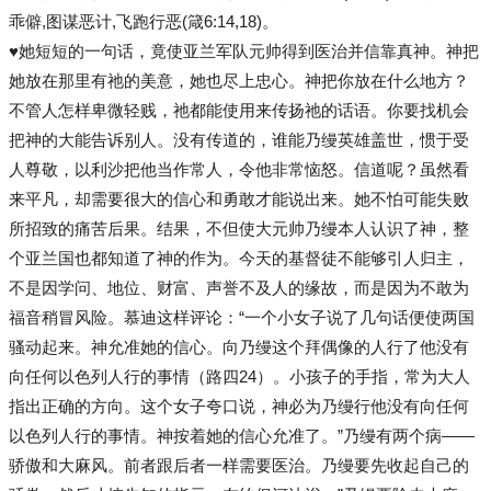
乖僻,图谋恶计,飞跑行恶(箴6:14,18)。
♥她短短的一句话，竟使亚兰军队元帅得到医治并信靠真神。神把
她放在那里有祂的美意，她也尽上忠心。神把你放在什么地方？
不管人怎样卑微轻贱，祂都能使用来传扬祂的话语。你要找机会
把神的大能告诉别人。没有传道的，谁能乃缦英雄盖世，惯于受
人尊敬，以利沙把他当作常人，令他非常恼怒。信道呢？虽然看
来平凡，却需要很大的信心和勇敢才能说出来。她不怕可能失败
所招致的痛苦后果。结果，不但使大元帅乃缦本人认识了神，整
个亚兰国也都知道了神的作为。今天的基督徒不能够引人归主，
不是因学问、地位、财富、声誉不及人的缘故，而是因为不敢为
福音稍冒风险。慕迪这样评论：“一个小女子说了几句话便使两国
骚动起来。神允准她的信心。向乃缦这个拜偶像的人行了他没有
向任何以色列人行的事情（路四24）。小孩子的手指，常为大人
指出正确的方向。这个女子夸口说，神必为乃缦行他没有向任何
以色列人行的事情。神按着她的信心允准了。”乃缦有两个病——
骄傲和大麻风。前者跟后者一样需要医治。乃缦要先收起自己的