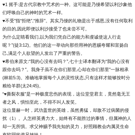
♥1 摇手:是古代宗教中咒术的一种。这可能是乃缦希望以利沙象他
们呼唤自己的神时的咒术一样,
♥不受”指“拒绝”,“推辞”。其实乃缦的礼物是出于感恩,没有任何取利
的目的,因此即便以利沙接受了也未尝不可。
为什么定睛看我们,以为我们凭自己的能力和虔诚使这人行走
呢？”(徒3:12)。他们的这一举动向那些用神的恩赐夸耀和宣扬自
己,满足个人欲望的人发出了严重的警告。
♥希伯来原文:“我的心没有去吗？”,七十士译本翻译为“我的心没有
跟你去吗？”。我身子虽不在你们那里,心却在你们那里”一脉相承
(林前5:3)。准确地掌握每个人的灵性状态,只有这样才能够按时分
粮给羊群(太24:45)。
“♥撕裂衣服”是一种极度悲伤的表现，这位堂堂君主，竟然毫无王
者之风，惧怕至此，不得不叫人发笑。
这位显赫一时，武功盖世的英雄，虽然勇猛，却敌不过病菌的侵
扰（1）。人怎样英勇力大，始终有不能胜过的事情，但属神的人
却一无所惧。求父神赐予我先知的灵力，好照顾教会内属灵生命
有软弱的弟兄姊妹！