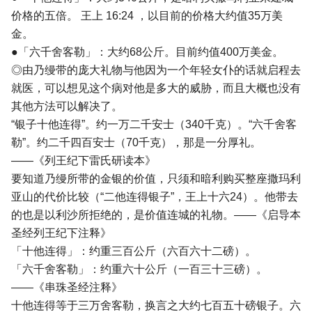
价格的五倍。 王上 16:24 ，以目前的价格大约值35万美
金。
●「六千舍客勒」：大约68公斤。目前约值400万美金。
◎由乃缦带的庞大礼物与他因为一个年轻女仆的话就启程去
就医，可以想见这个病对他是多大的威胁，而且大概也没有
其他方法可以解决了。
“银子十他连得”。约一万二千安士（340千克）。“六千舍客
勒”。约二千四百安士（70千克），那是一分厚礼。
――《列王纪下雷氏研读本》
要知道乃缦所带的金银的价值，只须和暗利购买整座撒玛利
亚山的代价比较（“二他连得银子”，王上十六24）。他带去
的也是以利沙所拒绝的，是价值连城的礼物。――《启导本
圣经列王纪下注释》
「十他连得」：约重三百公斤（六百六十二磅）。
「六千舍客勒」：约重六十公斤（一百三十三磅）。
――《串珠圣经注释》
十他连得等于三万舍客勒，换言之大约七百五十磅银子。六