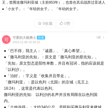
王，曾围攻撒玛利亚城（主前853年），也曾在其后战胜过亚述人
●「小女子」：「年轻的女子」、「年幼的女子」
0收藏
0赞
可爱的大能勇士
1楼
作者
2023-11-06 10:30:10
●「巴不得」我主人：「诚愿」、「真心希望」。
●「撒马利亚的先知」：原文是「撒马利亚的那先知」。
「先知」原文型态是阳性单数，并且有冠词，指的应该就是
「以利沙」。
●「治好」：字义是「收集并且带走」。
「撒玛利亚」：是以色列（北国）的京城（见王上
16:24），这里是代表以色列。
撒玛利亚的先知: 以利沙的名声并没有局限在以色列国
内。
●「十他连得」：大约340公斤，是暗利买撒马利亚来建城