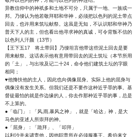
敬拜以色列的神，才能与以色列的神连结。
异教信仰中的神祇多和土地不可分，只属于一地、一族或一
邦。乃缦认为他若敬拜耶和华神，必须把以色列的泥土带点
回去，也许用来筑坛献祭。这虽是无知，不认识耶和华神乃
普天下人的主，但也看出他寻求神的真诚，可令背叛不信的
以色列人汗颜（13节）
【王下五17 将土带回】乃缦坦言他带这些泥土回去是要
用来献祭。这话表示他有意用带回去的泥土筑坛（本节所用
的「土」，与出埃及记二十24，命令他们建筑土坛的字眼
相同；
♥他搀扶他的主人，因此也向偶像屈身。实际上他的屈身与
偶像没有发生关系。但我们还是不要作这种近乎罪的事。基
督徒最怕的就是作边缘的人，你去作那种近乎罪的事，总是
不上算的。
●「临门」：「风,雨,暴风之神」，就是「哈达」神，是大
马色的亚述人所崇拜的神。
●「屈身」：「跪拜」、「叩拜」
以利沙并未谴责他，因他职责所在必须服事王。希伯来文