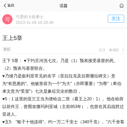
话题
返回
可爱的大能勇士
关注
2023-11-06 10:28:40
王上5章
查经
3
682
王下 5章： ♥下约旦河洗七次。乃是（1）预表接受基督的死。
（2）预表与基督联合。
♥乃缦乃是叙利亚常见的名字（亚拉拉克及拉斯珊拉碑文）意
为“有恩惠的”。他被形容为一个“为大”（亦即重要）“为尊”（希伯
来文意为“受宠”）七次是象征完全的数目，
♥5：1 这里的亚兰王当为便哈达二世（看王上20：1）。他在哈薛
以前作王，曾围攻撒玛利亚城（主前853年），也曾在其后战胜过
亚述人。
♥五5 "银子十他连得"。约一万二千安士（340千克）。"六千舍客