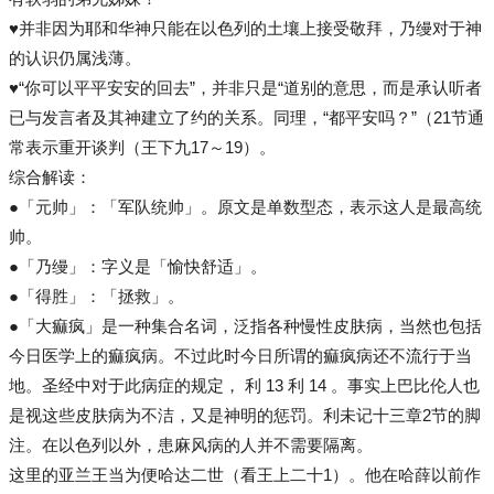
♥并非因为耶和华神只能在以色列的土壤上接受敬拜，乃缦对于神
的认识仍属浅薄。
♥“你可以平平安安的回去”，并非只是“道别的意思，而是承认听者
已与发言者及其神建立了约的关系。同理，“都平安吗？”（21节通
常表示重开谈判（王下九17～19）。
综合解读：
●「元帅」：「军队统帅」。原文是单数型态，表示这人是最高统
帅。
●「乃缦」：字义是「愉快舒适」。
●「得胜」：「拯救」。
●「大痲疯」是一种集合名词，泛指各种慢性皮肤病，当然也包括
今日医学上的痲疯病。不过此时今日所谓的痲疯病还不流行于当
地。圣经中对于此病症的规定， 利 13 利 14 。事实上巴比伦人也
是视这些皮肤病为不洁，又是神明的惩罚。利未记十三章2节的脚
注。在以色列以外，患麻风病的人并不需要隔离。
这里的亚兰王当为便哈达二世（看王上二十1）。他在哈薛以前作