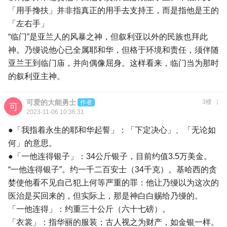
「用手搀扶」并非指真正的用手去支持王，而是指他是王的
「左右手」
“临门”是亚兰人的风暴之神，但叙利亚以外的民族也拜此
神。乃缦说他心已全属耶和华，但格于环境和责任，须伴随
亚兰王到临门庙，并向偶像屈身。这样看来，临门当为那时
的叙利亚主神。
可爱的大能勇士
3楼
作者
2023-11-06 10:36:31
●「我指着永生的耶和华起誓」：「下定决心」、「无论如
何」的意思。
●「一他连得银子」：34公斤银子，目前约值3.5万美金。
“一他连得银子”。约一千二百安士（34千克）。基哈西的贪
婪使他看不见自己犯上何等严重的罪：他让乃缦以为这次的
医治是买回来的，但实际上，那是神白白赐给乃缦的。
「一他连得」：约重三十公斤（六十七磅）。
「衣裳」：指华丽的服装；古人视之为财产，如金银一样。