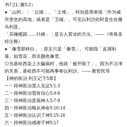
书7:21; 雅5:2）
●「山冈」：「丘陵」、「土堆」，特别是用来指「作为城
市堡垒的高地」或者是「卫城」。可见以利沙此时是住在撒
马利亚。
「买橄榄园 ...... 仆婢」：是古人置业的方法。――《串珠圣
经注释》
●「像雪那样白」：原文只是「像雪」。可能指「皮屑剥
落」如雪花，而非颜色像雪。
◎当基哈西染上大痲疯时，他就「被开除了」。因为不洁净
的关系，基哈西不可能再事奉以利沙。―― 蔡哲民等
【神的医治 列王记下5章】
一丶得神医治需人见证5:1-3
二丶得神医治需有信心5:4-6
三丶得神医治是藉神人5:7-9
四丶得神医治顺从神命5:10-14
五丶得神医治认识了神5:15-16
六丶得神医治感谢于神5:17