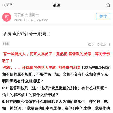
话题
返回
可爱的大能勇士
关注
2020-12-14 15:49:22
圣灵岂能等同于邪灵！
时事
0
915
有一些属灵人，简直太属灵了！竟然把 基督教的灵修，等同于佛
教了！
佛教。。。拜偶像的包括天主教 都是来自邪灵
！林后书
6:14
你们
和不信的原不相配，不要同负一轭。义和不义有什么相交呢？光
明和黑暗有什么相通呢？
6:15
基督和彼列（注：“彼列”就是撒但的别名）有什么相和呢？
信主的和不信主的有什么相干呢？
6:16
神的殿和偶像有什么相同呢？因为我们是永生 神的殿，就
如 神曾说：“我要在他们中间居住，在他们中间来往；我要作他