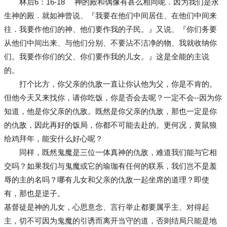
林后6：16-18 神的殿和偶像有甚么相同呢．因为我们是永
生神的殿．就如神曾说、『我要在他们中间居住、在他们中间来
往．我要作他们的神、他们要作我的子民。』又说、『你们务要
从他们中间出来、与他们分别、不要沾不洁净的物、我就收纳你
们。我要作你们的父、你们要作我的儿女。』这是全能的主说
的。
打个比方，你父亲的仇敌一直让你认他为父，你是不肯的。
但他今天又来找你，请你吃饭，你是否会去呢？一定不会--因为你
知道，他是你父亲的仇敌。既然是你父亲的仇敌，那也一定是你
的仇敌，因此再好的饭局，你都不可能去赴的。更何况，黄鼠狼
给鸡拜年，能安什么好心呢？
同样，既然鬼魔是三位一体真神的仇敌，难道我们能与它相
交吗？如果我们与鬼魔或它的瑜珈有任何的联系，我们岂不是羞
辱的主的名吗？哪有儿女和父亲的仇敌一起坐席的道理？即使
有，那也是逆子。
基督徒是神的儿女，心思意念、言行举止都要属乎主、对得起
主，切不可因为鬼魔的引诱而离开当守的道，否则结局只能是地