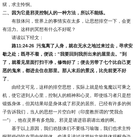
狱，求主怜悯。
二
、因为它是邪灵控制人的一种方法，所以不能练。
有肢体问，世界上的事情实在太多，让思想排空一下，会更
有活力。这样的冥想有什么不好呢？
请读以下经文：
路11:24-26 污鬼离了人身，就在无水之地过来过去，寻求安
歇之处；既寻不着，便说：“我要回到我所出来的屋里去。”到
了，就看见里面打扫干净，修饰好了；便去另带了七个比自己更
恶的鬼来，都进去住在那里。那人末后的景况，比先前更不好
了
。
由经文可见，这样的排空思想，实际上就是给鬼魔以可乘之
机，使它进到人心里，控制人的精神和心灵。即使练习者只是想
锻炼身体，但其结果却是身体成了邪灵的居所。已经有许多的例
子告诉我们，当人的思想一片空白时（印度教所谓的“梵我合
一”），他在灵界有多危险。邪灵是请进容易请出难的啊。
基于以上原因，我们劝肢体们不要练习瑜珈，我们也求主怜
悯那些仍陷在罪中的肢体，也请凡读过这篇短文的肢体提醒身边