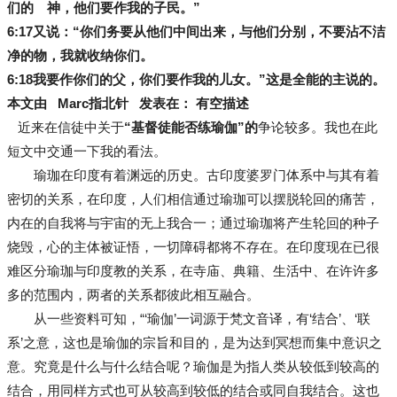
们的 神，他们要作我的子民。”
6:17
又说：“你们务要从他们中间出来，与他们分别，不要沾不洁
净的物，我就收纳你们。
6:18
我要作你们的父，你们要作我的儿女。”这是全能的主说的。
本文由 Marc指北针 发表在： 有空描述
近来在信徒中关于
“基督徒能否练瑜伽”的
争论较多。我也在此
短文中交通一下我的看法。
瑜珈在印度有着渊远的历史。古印度婆罗门体系中与其有着
密切的关系，在印度，人们相信通过瑜珈可以摆脱轮回的痛苦，
内在的自我将与宇宙的无上我合一；通过瑜珈将产生轮回的种子
烧毁，心的主体被证悟，一切障碍都将不存在。在印度现在已很
难区分瑜珈与印度教的关系，在寺庙、典籍、生活中、在许许多
多的范围内，两者的关系都彼此相互融合。
从一些资料可知，“‘瑜伽’一词源于梵文音译，有‘结合’、‘联
系’之意，这也是瑜伽的宗旨和目的，是为达到冥想而集中意识之
意。究竟是什么与什么结合呢？瑜伽是为指人类从较低到较高的
结合，用同样方式也可从较高到较低的结合或同自我结合。这也