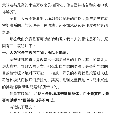
意味着与最高的宇宙万物之灵相同化，使自己从痛苦和灾难中获
得解脱”。
至此，大家不难看出，瑜珈是印度教的产物，是与灵界有着
密切联系的。与其说是一种功法，还不如承认它是印度教的冥想
之法。
那么我们究竟是否可以练瑜珈呢？我个人的看法是不能。原
因有二，表述如下：
一
、因为它是异教的产物，所以不能练。
基督徒都知道，异教是出于邪灵恶毒的工作，其目的是让人
远离真神、导致人的灭亡。那么出自异教的功法，是否和异教的
目的相悖呢？绝对不可能——相反，邪灵的本意就是想通过人练
习这种功法而被它们所控制。其实，瑜珈之盛行是上世纪末兴起
的异端运动“新世纪运动”所带来的。
但是有肢体问，“我
只是用瑜珈来锻炼身体，而不是冥想，是
否可以呢？”回答依旧是不可以。
请读以下经文：