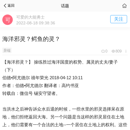
话题
返回
可爱的大能勇士
关注
2022-08-18 09:38:36
海洋邪灵？鳄鱼的灵？
异端
0
809
【海洋邪灵？】 操练胜过海洋国度的权势、属灵的丈夫/妻子
（下）
伯德•阿尤德尔 禧年荣光 2018-04-12 10:11
作者：伯德•阿尤德尔 翻译者：高约书亚
转载自：微信号 锡安守望者。
当洪水之后神告诉众水后退的时候，一些水里的邪灵选择呆在原
地，他们拒绝返回大海。另一个问题是当这样的邪灵居住在土地
上，他们需要有一个合法的土地--一个居住在土地上的权利。这些