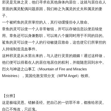
邪灵是无体之灵，他们寻求在其他身体内居住，这就与居住在人
里面的属灵配偶问题原因，我们称之为属灵的丈夫和属灵的妻
子。
一个被鳄鱼的灵所掌控的人，其行动缓慢但令人致命。
章鱼的灵可以使一个人非常敏锐，并可以存储信息以便后续使
用。章鱼还可以身兼数职，可以将八个腿同时用于不同的目的。
鲨鱼的灵可以使一个人的行动敏捷且致命，这也使它们所掌控的
人持续制造流血事件。
这种邪灵是从水里出来的，与人进行灵里的婚姻！通过这样做，
他们便可以得着在人的居住地居住的权利，并能随意回到水中。
烈火与神迹之山事工（Mountain of Fire and Miracles
Ministries），英国伦敦安琪分支（MFM Angel）牧师。
【分辨】
这是极端灵恩。错解圣经。把自己的一切罪不幸，都推给邪灵。
自己不悔改，只赶鬼。