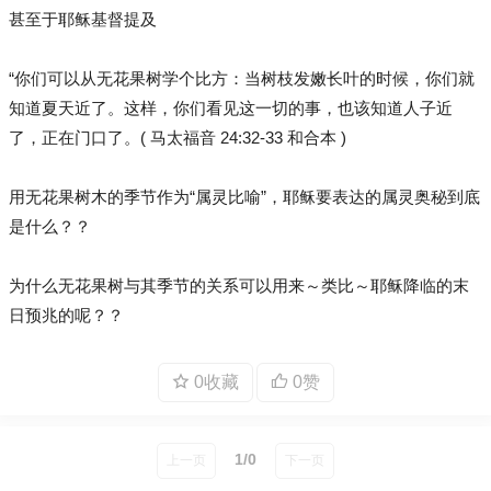
甚至于耶稣基督提及
“你们可以从无花果树学个比方：当树枝发嫩长叶的时候，你们就
知道夏天近了。这样，你们看见这一切的事，也该知道人子近
了，正在门口了。( 马太福音 24:32-33 和合本 )
用无花果树木的季节作为“属灵比喻”，耶稣要表达的属灵奥秘到底
是什么？？
为什么无花果树与其季节的关系可以用来～类比～耶稣降临的末
日预兆的呢？？
0收藏
0赞
1/0
上一页
下一页