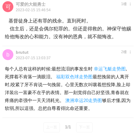
可爱的大能勇士
1楼
2023-02-15 15:46:54
基督徒身上还有罪的残余。直到死时。
信主后，还是会偶尔犯罪的。但还是得救的。神保守他赐
给他悔改的心和能力。没有神的恩典，就不能悔改。
brutut
2楼
2023-07-15 13:03:37
每个人总有这样的时候:最想流泪的事发生时
幸运飞艇走势图
,
死撑着不肯落一滴眼泪。
福彩双色球走势图
最想挽留的人离开
时,咬紧了牙不肯说一句挽留。心里无数次叫嚷着想投降,脸上却
洋装出一富豪不在乎的表情。那一刻觉得自己好坚强,青春就在
疼痛的牵强中一天天消耗光。
澳洲幸运20走势图
够后才懂,因为
软弱,所以逞强。总把自尊看得比命还重要。
1/1
上一页
下一页