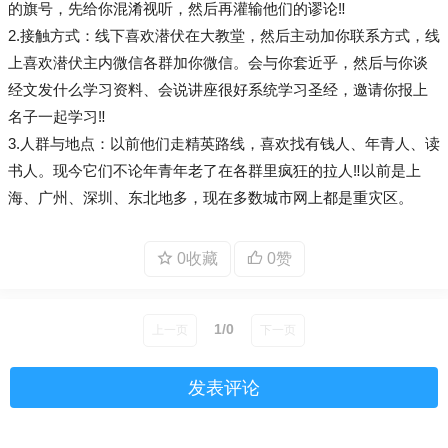
的旗号，先给你混淆视听，然后再灌输他们的谬论‼️
2.接触方式：线下喜欢潜伏在大教堂，然后主动加你联系方式，️️线
上喜欢潜伏主内微信各群加你微信。会与你套近乎，然后与你谈
经文发什么学习资料、会说讲座很好系统学习圣经，邀请你报上
名子一起学习‼️
3.人群与地点：以前他们走精英路线，喜欢找有钱人、年青人、读
书人。️️现今它们不论年青年老了在各群里疯狂的拉人‼️以前是上
海、广州、深圳、东北地多，现在多数城市网上都是重灾区。
0收藏
0赞
1/0
上一页
下一页
发表评论