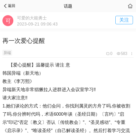
话题
返回
可爱的大能勇士
关注
2023-09-21 09:06:43
再一次爱心提醒
异端
0
583
【爱心️提醒】温馨提示 请注 意
韩国异端（新天地）
教主《李万熙》
异端新天地非常猖獗拉人进群进入会议室学习‼️
️️请大家注意‼️
1.她们谈论的方式：️️他们会问，你找到属灵的方舟了吗.你被收割
了吗.你分辨时代吗，术语6000年谈（圣经日期）〔言约〕“启
示”印记“否定〔教义〕否认〔传统教会〕”、“圣灵感动”、“专重
《启示录》”、“唯读圣经”（自己解读圣经）。然后打着学习交流