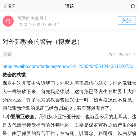
话题
返回
可爱的大能勇士
关注
2020-10-02 07:46:42
对外邦教会的警告（博爱思）
教会
1
937
https://weibo.com/ttarticle/p/show?id=2309404554944354320730
教会的式微
保罗在这几节中告诉我们，外邦人若不靠信心站立，也必像犹太
人一样被砍下来。首先我必须说，这情形已经发生在世界上大部
分的地区。许多地方的教会曾经兴旺一时，如今盛况已不复见。
初代蓬勃活跃的见证已经急剧减少，甚至荡然无存了。
1.
小亚细亚教会。
我们从小亚细亚开始，也就是今天的土耳其。这
是古代最早接受福音的外邦地区，主要是保罗宣教之旅产生的结
果。由于保罗的劳苦工作，在特庇、以哥念、路司得、以弗所纷