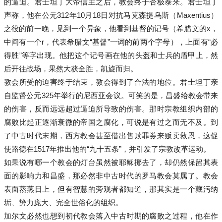
的逼迫。君士坦丁大帝信主之后，教会终于否极泰来。君士坦丁
声称，他在公元312年10月18日对抗马克森提乌斯（Maxentius）
之役的前一晚，见到一个异象，他看到基督的记号（希腊文的x，
中间有一个r，代表希腊文“基督”一词的前两个字母），上面有“必
得胜”等字出现。他把这个记号画在他的头盔和士兵的盾甲上，然
后开往战场，果然大获全胜，凯旋而归。
教会所受的迫害终于结束，教会得到了合法的地位。君士坦丁亲
自监督公元325年举行的尼西亚会议。可笑的是，昌盛给教会带来
的伤害，反而远远超过逼迫所导致的伤害。那时宗教组织内部的
腐败比起正逐渐衰微的帝国之腐化，可说是有过之而无不及。到
了中古时代末期，西方教会甚至借出售赎罪券来贩卖救恩，这促
使路德在1517年推出他的“九十五条”，并引发了宗教改革运动。
如果说有哪一个教会的灯台虽然被耶稣挪去了，却仍然保留其表
面的影响力和昌盛，那必然非中古时代的罗马教会莫属了。教会
表面蒸蒸日上，但有智慧的旁观者都知道，那其实是一个藏污纳
垢、势力庞大、完全世俗化的组织。
加尔文必然也想到初代教会落入中古时期的腐败之过程，他在作