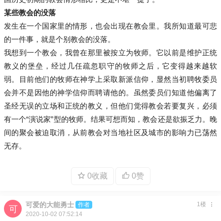
某些教会的没落
发生在一个国家里的情形，也会出现在教会里。我所知道最可悲
的一件事，就是个别教会的没落。
我想到一个教会，我曾在那里被按立为牧师。它以前是维护正统
教义的堡垒，经过几任疏忽职守的牧师之后，它变得越来越软
弱。目前他们的牧师在神学上采取新派信仰，显然当初聘牧委员
会并不是因他的神学信仰而聘请他的。虽然委员们知道他偏离了
圣经无误的立场和正统的教义，但他们觉得教会若要复兴，必须
有一个“演说家”型的牧师。结果可想而知，教会还是欲振乏力。晚
间的聚会被迫取消，从前教会对当地社区及城市的影响力已荡然
无存。
0收藏
0赞
可爱的大能勇士
1楼
作者
2020-10-02 07:52:14