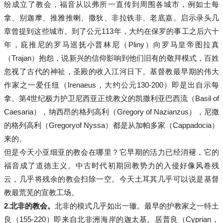
纷成立了教会，福音从以弗所一直传到周围各城市，例如士每
拿、别迦摩、推雅推喇、撒狄、非拉铁非、老底嘉。启示录头几
章曾提到这些城市。到了公元113年，大约在保罗的事工之后六十
年，庇推尼的罗马巡抚小普林尼（Pliny）向罗马皇帝图拉真
（Trajan）抱怨，说新兴的信仰影响到他们旧有的敬拜模式，百姓
忽视了古代的神祉，圣殿的收入江河日下。基督教最早期的伟大
作家之一爱任纽（Irenaeus，大约公元130-200）即是出自示每
拿。第4世纪极力护卫尼西亚正统教义的凯撒利亚巴西流（Basil of
Caesaria），纳西昂的格列高利（Gregory of Nazianzus），尼撒
的格列高利（Gregoryof Nyssa）都是从加帕多家（Cappadocia）
来的。
但是今天小亚细亚的教会在哪里？它早期的活力已经消褪，它的
福音成了道德主义。中古时代初期回教势力的入侵好像风卷残
云，几乎将残余的教会扫除一空。今天土耳其几乎可以说是基督
教最荒芜的宣教工场。
2.
北非的教会。
北非的模式几乎如出一辙。最早的护教家之一特土
良（155-220）即来自北非洲海岸的迦太基。居普良（Cyprian，