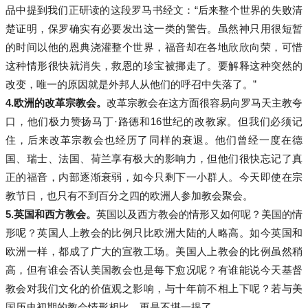
品中提到我们正研读的这段罗马书经文：“后来整个世界的失败清
楚证明，保罗确实有必要发出这一类的警告。虽然神只用很短暂
的时间以他的恩典浇灌整个世界，福音却在各地欣欣向荣，可惜
这种情形很快就消失，救恩的珍宝被挪走了。要解释这种突然的
改变，唯一的原因就是外邦人从他们的呼召中失落了。”
4.
欧洲的改革宗教会。
改革宗教会在这方面很容易向罗马天主教夸
口，他们极力赞扬马丁·路德和16世纪的改教家。但我们必须记
住，后来改革宗教会也经历了同样的衰退。他们曾经一度在德
国、瑞士、法国、荷兰享有极大的影响力，但他们很快忘记了真
正的福音，内部逐渐衰弱，如今只剩下一小群人。今天即使在宗
教节日，也只有不到百分之四的欧洲人参加教会聚会。
5.
英国和西方教会。
英国以及西方教会的情形又如何呢？美国的情
形呢？英国人上教会的比例只比欧洲大陆的人略高。如今英国和
欧洲一样，都成了广大的宣教工场。美国人上教会的比例虽然稍
高，但有谁会否认美国教会也是每下愈况呢？有谁能说今天基督
教会对我们文化的价值观之影响，与十年前不相上下呢？若与美
国历史初期的教会情形相比，更是不堪一提了。