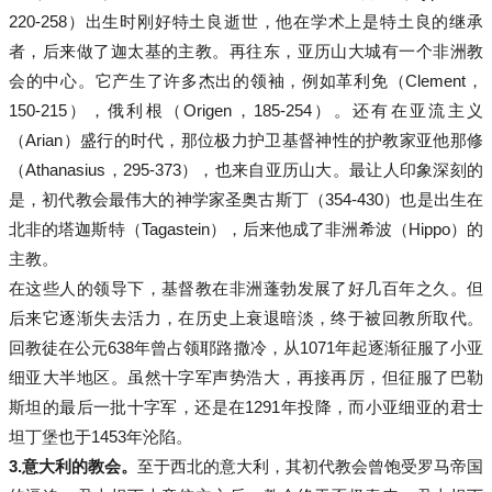
220-258）出生时刚好特土良逝世，他在学术上是特土良的继承
者，后来做了迦太基的主教。再往东，亚历山大城有一个非洲教
会的中心。它产生了许多杰出的领袖，例如革利免（Clement，
150-215），俄利根（Origen，185-254）。还有在亚流主义
（Arian）盛行的时代，那位极力护卫基督神性的护教家亚他那修
（Athanasius，295-373），也来自亚历山大。最让人印象深刻的
是，初代教会最伟大的神学家圣奥古斯丁（354-430）也是出生在
北非的塔迦斯特（Tagastein），后来他成了非洲希波（Hippo）的
主教。
在这些人的领导下，基督教在非洲蓬勃发展了好几百年之久。但
后来它逐渐失去活力，在历史上衰退暗淡，终于被回教所取代。
回教徒在公元638年曾占领耶路撒冷，从1071年起逐渐征服了小亚
细亚大半地区。虽然十字军声势浩大，再接再厉，但征服了巴勒
斯坦的最后一批十字军，还是在1291年投降，而小亚细亚的君士
坦丁堡也于1453年沦陷。
3.
意大利的教会。
至于西北的意大利，其初代教会曾饱受罗马帝国