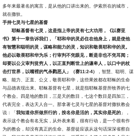
多年来最著名的寓言，是从他的口讲出来的。伊索所在的城市，
就在撒狄。
手持七灵与七星的基督
耶稣基督有七灵，这是指上帝的灵有七大功用，《以赛亚
书》第十一章告诉我们，「耶和华的灵必住在他身上，就是使他
有智慧和聪明的灵，谋略和能力的灵，知识和敬畏耶和华的灵。
他必以敬畏耶和华为乐；行审判不凭眼见，断是非也不凭耳闻；
却要以公义审判贫穷人，以正直判断世上的谦卑人，以口中的杖
击打世界，以嘴裡的气杀戮恶人」（赛11:2-4）
，智慧、聪明、谋
略、能力、正直、公义，敬畏耶和华，这些果效都在耶稣的生命
与品德表现出来。耶稣基督有七星，就是指耶稣基督所牧养的七
个教会。四是地的数目，三是天的数目，七这个数目是四加三，
代表完全，表达天人合一。那拿著七灵与七星的基督对撒狄教会
说：「
我知道你所做所行的，按名你是活的，其实你是死的
」，
表示这个教会有名无实，从外表来看，很有行动，是一个很有作
为的教会，却没有真正的生命。基督徒应该从这句话深深省察自