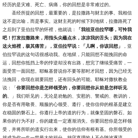
经历的是灾难、死亡、病痛，你的回想是非常难过的。
圣经所提的回想，最重要的，是拉撒路与财主的事。我相信
这不是比喻，而是事实。这财主死的时候下到地狱，拉撒路死了
之后到了亚伯拉罕的怀裡，他就说：
「我祖亚伯拉罕哪，可怜我
吧！打发拉撒路来，用指头尖蘸点水，凉凉我的舌头；因为我在
这火焰裡，极其痛苦」，亚伯拉罕说：「儿啊，你该回想」
，亚
伯拉罕说的这句话很感动我。在地狱，只能回想不能挽回的命
运，回想你抵挡上帝的悖逆却没有出路，想完了继续受痛苦，一
面受苦一面回想。耶稣基督说你不要等那时才回想，因为已经无
法挽回，你现在就要回想，还有回头的可能。耶稣对撒狄教会
说：「
你要回想你是怎样领受的，你要回想你从前是怎样听见
的
。」我们听见的，无论是劝勉的、安慰的、警戒的、教训的，
你是否有用敬畏、顺服的心领受、遵行，使你信仰的根基是建立
在稳固的磐石上。你遵行上帝的道的行为，就像坚固的磐石。如
果你的行为不好，你的建造一定逐渐消失。你要回想你是怎样领
受，并将所听的道实行出来，使你的信仰有根有基。你所领受的
就成为你一生一世最大的福分。持守真理的人不会随波逐流。