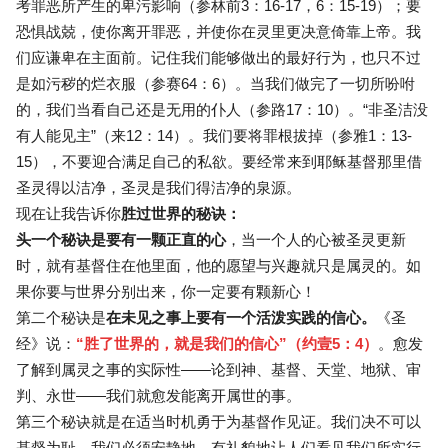
考罪恶所产生的卑污影响（参林前3：16-17，6：15-19）；要
恐惧战兢，使你离开罪恶，并使你在灵里更决意倚靠上帝。我
们应谦卑在主面前。记住我们能够做出的最好行为，也只不过
是如污秽的烂衣服（参赛64：6）。当我们做完了一切所吩咐
的，我们当看自己还是无用的仆人（参路17：10）。“非圣洁没
有人能见主”（来12：14）。我们要将罪根拔掉（参雅1：13-
15），不要迎合满足自己的私欲。要经常来到耶稣基督那里借
圣灵得以洁净，圣灵是我们得洁净的泉源。
现在让我告诉你
胜过世界的秘诀：
头一个秘诀是要有一颗正直的心
，当一个人的心被圣灵更新
时，就有基督住在他里面，他的愿望与兴趣就只是属灵的。如
果你要与世界分别出来，你一定要有颗新心！
第二个秘诀是
在未见之事上要有一个活泼实践的信心。
《圣
经》说：
“胜了世界的，就是我们的信心”（约壹5：4）
。愈发
了解到属灵之事的实际性——论到神、基督、天堂、地狱、审
判、永世——我们就愈发能离开属世的事。
第三个秘诀就是在适当时机勇于为基督作见证。我们决不可以
基督为耻，我们必须安静地、有礼貌地让人们看见我们所实行