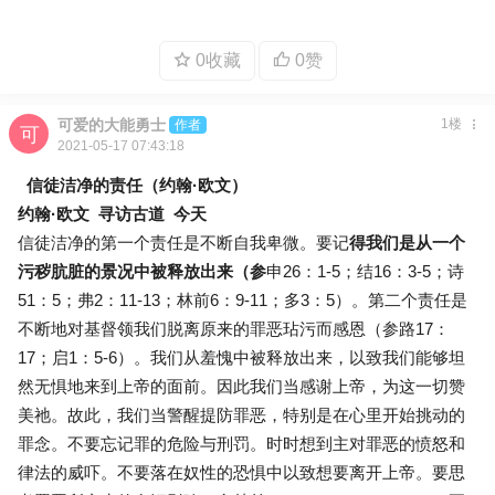
0收藏
0赞
可爱的大能勇士
1楼
作者
2021-05-17 07:43:18
信徒洁净的责任（约翰·欧文）
约翰·欧文 寻访古道 今天
信徒洁净的第一个责任是不断自我卑微。要记
得我们是从一个
污秽肮脏的景况中被释放出来（参
申26：1-5；结16：3-5；诗
51：5；弗2：11-13；林前6：9-11；多3：5）。第二个责任是
不断地对基督领我们脱离原来的罪恶玷污而感恩（参路17：
17；启1：5-6）。我们从羞愧中被释放出来，以致我们能够坦
然无惧地来到上帝的面前。因此我们当感谢上帝，为这一切赞
美祂。故此，我们当警醒提防罪恶，特别是在心里开始挑动的
罪念。不要忘记罪的危险与刑罚。时时想到主对罪恶的愤怒和
律法的威吓。不要落在奴性的恐惧中以致想要离开上帝。要思