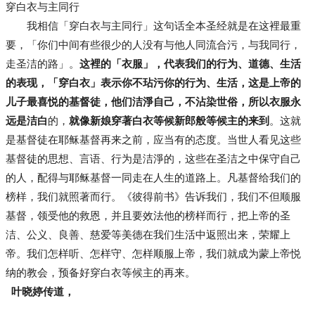
穿白衣与主同行
我相信「穿白衣与主同行」这句话全本圣经就是在这裡最重
要，「你们中间有些很少的人没有与他人同流合污，与我同行，
走圣洁的路」。
这裡的「衣服」，代表我们的行为、道德、生活
的表现，「穿白衣」表示你不玷污你的行为、生活，这是上帝的
儿子最喜悦的基督徒，他们洁淨自己，不沾染世俗，所以衣服永
远是洁白
的，
就像新娘穿著白衣等候新郎般等候主的来到
。这就
是基督徒在耶稣基督再来之前，应当有的态度。当世人看见这些
基督徒的思想、言语、行为是洁淨的，这些在圣洁之中保守自己
的人，配得与耶稣基督一同走在人生的道路上。凡基督给我们的
榜样，我们就照著而行。《彼得前书》告诉我们，我们不但顺服
基督，领受他的救恩，并且要效法他的榜样而行，把上帝的圣
洁、公义、良善、慈爱等美德在我们生活中返照出来，荣耀上
帝。我们怎样听、怎样守、怎样顺服上帝，我们就成为蒙上帝悦
纳的教会，预备好穿白衣等候主的再来。
叶晓婷传道，