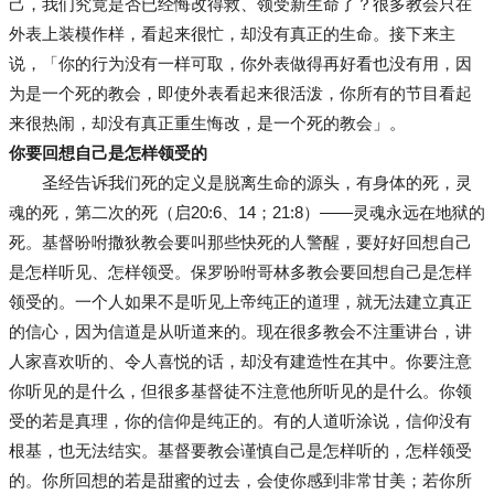
己，我们究竟是否已经悔改得救、领受新生命了？很多教会只在
外表上装模作样，看起来很忙，却没有真正的生命。接下来主
说，「你的行为没有一样可取，你外表做得再好看也没有用，因
为是一个死的教会，即使外表看起来很活泼，你所有的节目看起
来很热闹，却没有真正重生悔改，是一个死的教会」。
你要回想自己是怎样领受的
圣经告诉我们死的定义是脱离生命的源头，有身体的死，灵
魂的死，第二次的死（启20:6、14；21:8）——灵魂永远在地狱的
死。基督吩咐撒狄教会要叫那些快死的人警醒，要好好回想自己
是怎样听见、怎样领受。保罗吩咐哥林多教会要回想自己是怎样
领受的。一个人如果不是听见上帝纯正的道理，就无法建立真正
的信心，因为信道是从听道来的。现在很多教会不注重讲台，讲
人家喜欢听的、令人喜悦的话，却没有建造性在其中。你要注意
你听见的是什么，但很多基督徒不注意他所听见的是什么。你领
受的若是真理，你的信仰是纯正的。有的人道听涂说，信仰没有
根基，也无法结实。基督要教会谨慎自己是怎样听的，怎样领受
的。你所回想的若是甜蜜的过去，会使你感到非常甘美；若你所