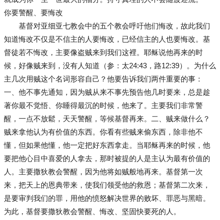
你要警醒、要悔改
基督对亚细亚七教会中的五个教会呼吁他们悔改，故此我们
知道悔改不仅是不信主的人要悔改，已经信主的人也要悔改。基
督徒若不悔改，主要像盗贼来到我们这裡。耶稣说他再来的时
候，好像贼来到，没有人知道（参：太24:43，路12:39）。为什么
主几次用贼这个名词形容自己？他要告诉我们两件重要的事：
一、他不事先通知，因为贼从来不事先预告他几时要来，总是趁
著你最不觉悟、你睡得最沉的时候，他来了。主要我们非常警
醒，一点不放鬆，天天警醒，等候基督再来。二、贼来做什么？
贼来拿他认为有价值的东西。你看有些贼来偷东西，除非他不
懂，但如果他懂，他一定把好东西拿走。当耶稣再来的时候，他
要把他心目中喜爱的人拿去，那时被提的人是主认为最有价值的
人。主要撒狄教会警醒，因为他将如贼般地再来。基督第一次
来，把天上的恩典带来，使我们领受他的救恩；基督第二次来，
是要审判我们的罪，用他的愤怒解决世界的败坏、罪恶与黑暗。
为此，基督要撒狄教会警醒、悔改、坚固快要死的人。