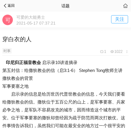
话题
返回
可爱的大能勇士
关注
2021-05-17 07:37:21
穿白衣的人
时事
1
1022
印尼归正福音教会
启示录10讲道摘录
第五封信：给撒狄教会的信（启3:1-6） Stephen Tong牧师主讲
撒狄教会的背景
军事要塞之地
启示录的信息是给历世历代普世教会的信息，今天我们要看
给撒狄教会的信。撒狄位于五百公尺的山上，是军事要塞、兵家
必争之地，是军队不容易攻克的城市，因而缔造这个城市的平
安。位于军事要塞的撒狄却曾经因为疏于防范而两次打败仗。这
件事情告诉我们，虽然我们可能在最安全的地方过一个很平安的