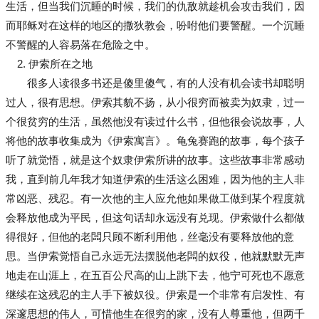
生活，但当我们沉睡的时候，我们的仇敌就趁机会攻击我们，因
而耶稣对在这样的地区的撒狄教会，吩咐他们要警醒。一个沉睡
不警醒的人容易落在危险之中。
2. 伊索所在之地
很多人读很多书还是傻里傻气，有的人没有机会读书却聪明
过人，很有思想。伊索其貌不扬，从小很穷而被卖为奴隶，过一
个很贫穷的生活，虽然他没有读过什么书，但他很会说故事，人
将他的故事收集成为《伊索寓言》。龟兔赛跑的故事，每个孩子
听了就觉悟，就是这个奴隶伊索所讲的故事。这些故事非常感动
我，直到前几年我才知道伊索的生活这么困难，因为他的主人非
常凶恶、残忍。有一次他的主人应允他如果做工做到某个程度就
会释放他成为平民，但这句话却永远没有兑现。伊索做什么都做
得很好，但他的老闆只顾不断利用他，丝毫没有要释放他的意
思。当伊索觉悟自己永远无法摆脱他老闆的奴役，他就默默无声
地走在山涯上，在五百公尺高的山上跳下去，他宁可死也不愿意
继续在这残忍的主人手下被奴役。伊索是一个非常有启发性、有
深邃思想的伟人，可惜他生在很穷的家，没有人尊重他，但两千