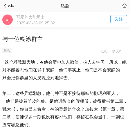
话题
返回
可爱的大能勇士
关注
2025-08-28 09:25:32
与一位糊涂群主
教会
0
304
这个邪教新天地，🔥他会暗中加人微信，拉人去学习，所以，绝
对不能容忍他们在群中安静。他们事实上，他们是不会安静的，
只会把你群里的人灵魂拉到地狱去。
第二，这些异端邪教，他们并不是不接待耶稣的撒玛利亚人，
他们是披着羊皮的狼。是偷进教会的假师傅，彼得后书第二章，
犹大书，你自己去看看，神的旨意是什么？加拉太书第一章，第
二章，使徒保罗一刻也没有容忍他们，存留在教会当中。一刻也
没有容忍他们。