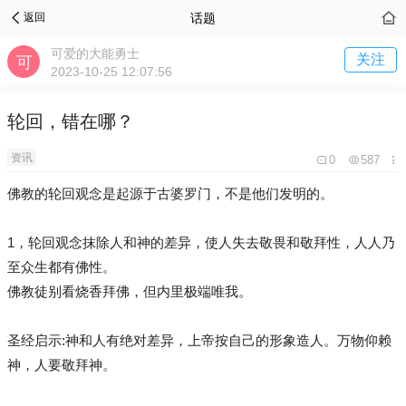
话题
返回
可爱的大能勇士
关注
2023-10-25 12:07:56
轮回，错在哪？
资讯
0
587
佛教的轮回观念是起源于古婆罗门，不是他们发明的。
1，轮回观念抹除人和神的差异，使人失去敬畏和敬拜性，人人乃
至众生都有佛性。
佛教徒别看烧香拜佛，但内里极端唯我。
圣经启示:神和人有绝对差异，上帝按自己的形象造人。万物仰赖
神，人要敬拜神。