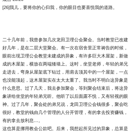
[26]我儿，要将你的心归我，你的眼目也要喜悦我的道路。
二十几年前，我曾参加几次龙田卫理公会聚会。当时教堂已改建
好几年，是在二层大堂聚会。有一次在宿舍里正常祷告的时候，
眼前出现卫理公会教堂未建成的异象，有许多巨大木屋架，新做
成的木屋架，横放在两端矮墙上。这时，坐堂老师，年轻的弟兄
走进去，弯身从屋架底下钻过，用肩去顶其中的一个屋架，一点
也没能顶起，这木屋架实在太大太重了。我当时不明白这异象是
什么意思。过了几天，我去参加聚会，等到聚会结束后，将这异
象讲给坐堂的年轻弟兄听。他听了以后面露不悦，又有轻视的眼
神。过了几年，聚会处的弟兄说，龙田卫理公会钱很多，聚会吃
很好，教堂的钱由几个管理的人分开管理，有的拿去投资赚钱，
有的拿去放利息…。
这也算是挪用教会公款吧。后来，我想起所见过的异象，总算是