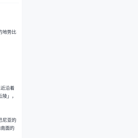
的地势比
靠近沿着
丘陵」，
巴尼亚的
地南面的