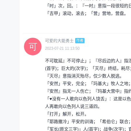
「时」次，回。：『一时』意指一段很短的
「吉甲」滚动，滚去；「营」营地，营盘。
可爱的大能勇士
作者
2023-07-21 11:13:50
不可耽延』不可停止」；『尽后边的人』指溃
(首字)；巨大的(次字)；「灭尽」终结，耗尽
『灭尽』意指消灭殆尽，仅少数人脱逃。
「安然」平安，完全；「玛基大」牧人之地；「
『安然』指无一人伤亡；『玛基大营中』指
「♥没有一人敢向以色列人饶舌」：这是以色
人再敢向以色列人说三道四。
「打开」解开，松开。
「耶路撒冷」平安的训诲；「希伯仑」联合
「军长(原文三字)」人(首字)；战争(次字