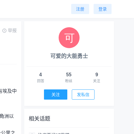
注册
登录
举报
可爱的大能勇士
4
55
9
回答
粉丝
关注
有埃及中
关注
发私信
角洲以
相关话题
十公里之