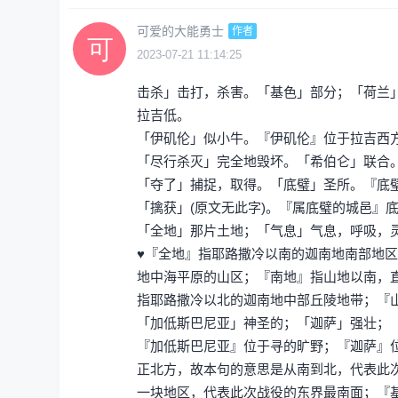
可爱的大能勇士
作者
2023-07-21 11:14:25
击杀」击打，杀害。「基色」部分；「荷兰
拉吉低。
「伊矶伦」似小牛。『伊矶伦』位于拉吉西
「尽行杀灭」完全地毁坏。「希伯仑」联合
「夺了」捕捉，取得。「底璧」圣所。『底璧
「擒获」(原文无此字)。『属底璧的城邑』
「全地」那片土地；「气息」气息，呼吸，
♥『全地』指耶路撒冷以南的迦南地南部地
地中海平原的山区；『南地』指山地以南，
指耶路撒冷以北的迦南地中部丘陵地带；『
「加低斯巴尼亚」神圣的；「迦萨」强壮；
『加低斯巴尼亚』位于寻的旷野；『迦萨』
正北方，故本句的意思是从南到北，代表此
一块地区，代表此次战役的东界最南面；『