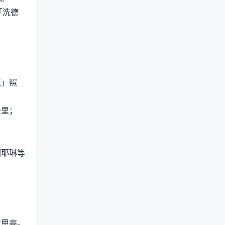
「洗德
亚」照
公里；
列耶琳等
吉甲高。