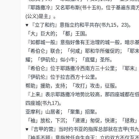
『耶路撒冷』又名耶布斯(书十五8)，位于基遍东
(公义)是主」。
♥ 『立了和约』意指立约和平共存(书九15，23)。
「大」巨大的；「都」王国。
『如都城一般』意指好像有王治理的城一般，暗示基遍
「希伯仑」联合；「何咸」耶和华所催促的；「耶
耀；「伊矶伦」似小牛；「底璧」圣所。
『希伯仑』位于耶路撒冷西南方三十公里；『耶末
『伊矶伦』位于拉吉西方十公里。
帮助」援助，支持；「攻打」攻击，征服。
『上来』表示耶路撒冷地势比较高，那四座城都在
四座城(书九17)。
亚摩利」山居者；「聚集」招聚。
「袖」放松，下沉；「速速」匆促，快速；「拯救
♥『吉甲的营』当时约书亚的指挥总部就在吉甲(书九
『袖手不顾』意指放任自生自灭；立约双方不仅互