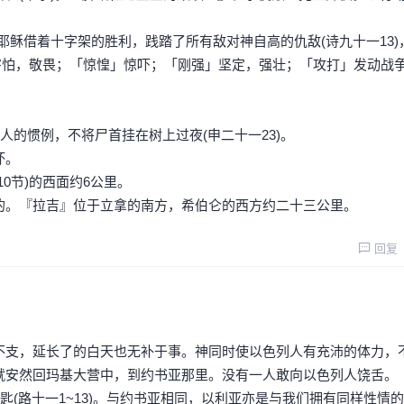
。耶稣借着十字架的胜利，践踏了所有敌对神自高的仇敌(诗九十一13)
」害怕，敬畏；「惊惶」惊吓；「刚强」坚定，强壮；「攻打」发动战
人的惯例，不将尸首挂在树上过夜(申二十一23)。
坏。
0节)的西面约6公里。
的。『拉吉』位于立拿的南方，希伯仑的西方约二十三公里。
回复
不支，延长了的白天也无补于事。神同时使以色列人有充沛的体力，
就安然回玛基大营中，到约书亚那里。没有一人敢向以色列人饶舌。
匙(路十一1~13)。与约书亚相同，以利亚亦是与我们拥有同样性情