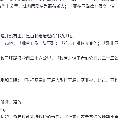
南方约十公里，城内居民多为耶布斯人；『亚多尼洗德』原文字义
并没有王，是由长老治理的(书九11)。
末」高地；「毗兰」像一头野驴；「拉吉」难以攻克的；「雅非
』位于耶路撒冷西二十六公里；『拉吉』位于希伯仑西方二十三
低地和丘陵；『攻打基遍』基遍人散居基遍、基非拉、比录、基
」解救，释放。
6)。
不侵犯，负有彼此支持保护的责任。『上来』表示基遍的地势比