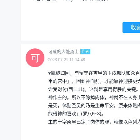
收
可爱的大能勇士
作者
2023-07-21 11:14:48
♥凯旋归回，与留守在吉甲的卫戌部队和众
甲的营中」，回到神面前，才能靠神迎接更
命受对付(西二11)。这就是享用得胜的关
神作主的。所以不除掉肉体，神就不在人身
是死，体贴圣灵的乃是生命平安。原来体贴
能得神的喜欢」(罗八6~8)。
主的十字架早已定了肉体的罪，就像以色列