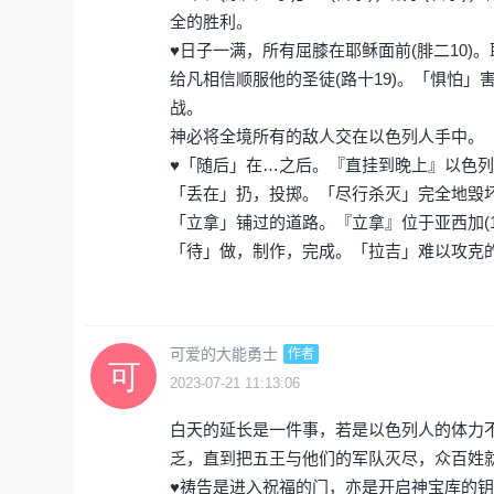
全的胜利。
♥日子一满，所有屈膝在耶稣面前(腓二10)
给凡相信顺服他的圣徒(路十19)。「惧怕
战。
神必将全境所有的敌人交在以色列人手中。
♥「随后」在…之后。『直挂到晚上』以色列
「丢在」扔，投掷。「尽行杀灭」完全地毁
「立拿」铺过的道路。『立拿』位于亚西加(1
「待」做，制作，完成。「拉吉」难以攻克
可爱的大能勇士
作者
2023-07-21 11:13:06
白天的延长是一件事，若是以色列人的体力
乏，直到把五王与他们的军队灭尽，众百姓
♥祷告是进入祝福的门，亦是开启神宝库的钥