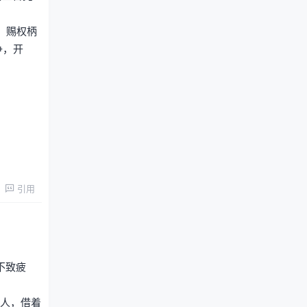
，赐权柄
争，开
引用
不致疲
的人，借着