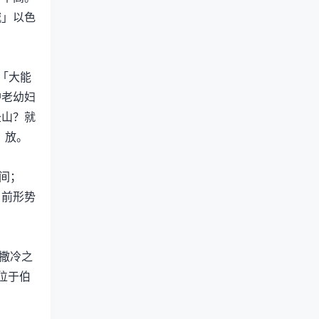
城」以色
「大能
护老幼妇
圣山？就
，放。
间；
当前形势
撒冷之
位于伯