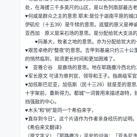
处，在海拔三千多英尺的山区，是以色列南部最古老
♥何咸是群众之主的意思 耶末:是位于迦南平原的城(15:3
伊矶伦（十五39）是牛犊的意思。底璧的原义是神
亚西加 原义是采石场的意思。是分配给犹大支派的
♥玛基大，牧者之地的意思。亦为分配给犹大的一
♥艰苦卓绝的“整夜”的意思。吉甲到基遍只约三十
的悄然临到，就须更长时间和更加困难了。
♥ 亚雅仑谷 是鹿场的意思。地在耶路撒冷西北约
♥军长原文 可译为审判官、领导和王子。指高级军
♥加低斯巴尼亚，加低斯（民十三26）就是圣的意
十字架前，重新得力。都城”一词曾用来描述迦特，
挡强敌的中心。
♥木头”和“树”是同一个希伯来字，
♥直存到今日”。这个片语作为作者亲身经历的证明
《希伯来文翻译》
〔原文字义〕「耶路撒冷」平安的训诲；「亚多尼