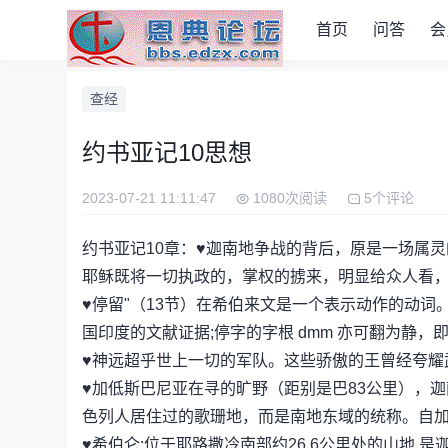
首页
问答
会
查经
约书亚记10思想
2023-07-21 11:11:47
1080次阅读
5个评论
约书亚记10章：♥迦南地争战的背后，原是一场属
耶稣既将一切执政的，掌权的掳来，明显给众人看，
♥停留"（13节）在希伯来文是一个表示动作的动
国印度的文献证据;停字的字根 dmm 亦可翻为静，
♥神远超乎世上一切的军队。这些骄傲的王曾经夸耀武
♥加低斯巴尼亚在寻的旷野（距别是巴83公里），
色列人居住过的歌珊地，而是南地东域的统称。自
♥希伯仑:位于耶路撒冷南部约26.6公里处的山地