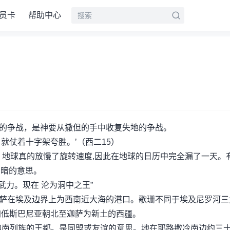
员卡
帮助中心
灵的争战，是神要从撒但的手中收复失地的争战。
就仗着十字架夸胜。’（西二15）
词。地球真的放慢了旋转速度,因此在地球的日历中完全漏了一天。
即暗的意思。
力。现在 沦为洞中之王”
迦萨在埃及边界上为西南近大海的港口。歌珊不同于埃及尼罗河三
加低斯巴尼亚朝北至迦萨为新土的西疆。
,是迦南列族的王都。是同盟或友谊的意思。地在耶路撒冷南边约三