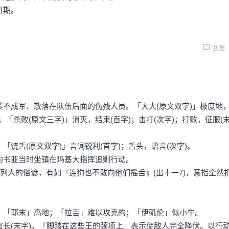
日期。
回复
不成军、散落在队伍后面的伤残人员。「大大(原文双字)」极度地
；「杀败(原文三字)」消灭，结束(首字)；击打(次字)；打败，征服(末
饶舌(原文双字)」言词锐利(首字)；舌头，语言(次字)。
约书亚当时坐镇在玛基大指挥追剿行动。
列人的俗谚，有如『连狗也不敢向他们摇舌』(出十一7)，意指全然
；「耶末」高地；「拉吉」难以攻克的；「伊矶伦」似小牛。
)；官长(末字)。『脚踏在这些王的颈项上』表示使敌人完全降伏。以行