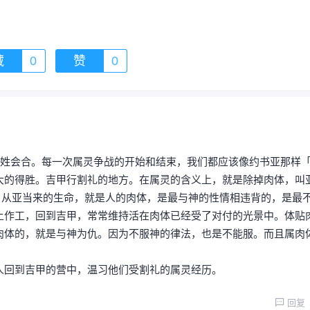
藏
0
赞
0
百姓会合。每一次属灵争战的开始和结束，我们都应该像约书亚那样
大的得胜。吉甲行割礼的地方。在属灵的含义上，就是除掉肉体，叫
键。从亚当来的生命，就是人的肉体，是最与神的性情相违背的，是最
上作工，回到吉甲，常常维持活在肉体已经受了对付的光景中。体贴
肉体的，就是与神为仇。因为不服神的律法，也是不能服。而且属肉
人回到吉甲的营中，温习他们受割礼的属灵经历。
回复