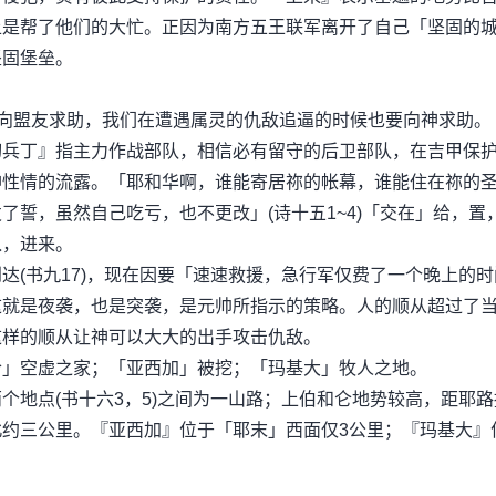
上是帮了他们的大忙。正因为南方五王联军离开了自己「坚固的
坚固堡垒。
向盟友求助，我们在遭遇属灵的仇敌追逼的时候也要向神求助。
切兵丁』指主力作战部队，相信必有留守的后卫部队，在吉甲保
神性情的流露。「耶和华啊，谁能寄居祢的帐幕，谁能住在祢的
誓，虽然自己吃亏，也不更改」(诗十五1~4)「交在」给，置
入，进来。
达(书九17)，现在因要「速速救援，急行军仅费了一个晚上的时
这就是夜袭，也是突袭，是元帅所指示的策略。人的顺从超过了
这样的顺从让神可以大大的出手攻击仇敌。
仑」空虚之家；「亚西加」被挖；「玛基大」牧人之地。
个地点(书十六3，5)之间为一山路；上伯和仑地势较高，距耶路
约三公里。『亚西加』位于「耶末」西面仅3公里；『玛基大』