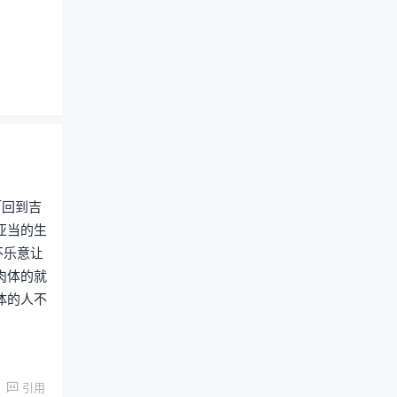
「回到吉
亚当的生
不乐意让
肉体的就
体的人不
引用