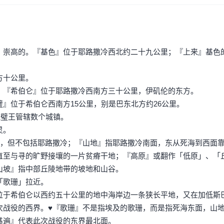
」崇高的。『基色』位于耶路撒冷西北约二十九公里；『上来』基色
方十公里。
。『希伯仑』位于耶路撒冷西南方三十公里，伊矶伦的东方。
』位于希伯仑西南方15公里，别是巴东北方约26公里。
底璧王管辖数个城镇。
灵。
区，但不包括耶路撒冷；『山地』指耶路撒冷南面，东从死海到西面
直至与寻的旷野接壤的一片贫瘠干地；『高原』或翻作「低原」、「
山坡』指中部丘陵地带的坡地和山谷。
「歌珊」拉近。
位于希伯仑以西约五十公里的地中海岸边一条狭长平地，又在加低斯
次战役的西界。♥『歌珊』不是指埃及的歌珊，而是指死海东面，山
基遍』代表此次战役的东界最北面。