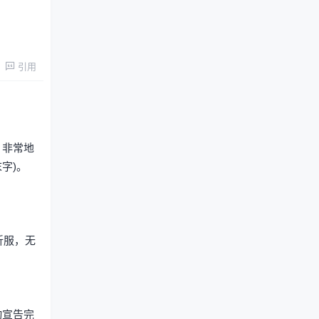
引用
，非常地
字)。
折服，无
动宣告完