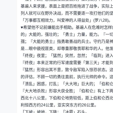
基遍人来求援，表面上是把百姓拖进了战争，实际
列人就可以在野外决战，而不需要逐一攻打他们的
「万事都互相效力，叫爱神的人得益处」(罗八28)。
♥希望他不记前嫌能出手相助。基遍人在危难时怎样
的」大能的，强壮的；「勇士」力量，能力。『一
孺；『大能的勇士』指勇敢善战的兵士。守约乃是
是…眼中藐视匪类，却尊重那敬畏耶和华的人。他发了
「终夜」夜里；「猛然」突然，忽然；「临到」进
『终夜』本来正常的行军速度需要「第三天」才能到
『猛然』形容出其不意，致令敌军陷入惊恐状态。
的评估，不顾一切的勇往直前，执行元帅的命令。
「溃乱」困惑，打乱；「大大地」巨大的；「伯和
『大大地杀败』形容大获全胜；『伯和仑』有上下两
西北十八公里，下伯和仑地势较低，距上伯和仑西北
利恒西方约24公里，亚实突东方约26公里。
「下坡」坡地，下降；「冰雹」石头。