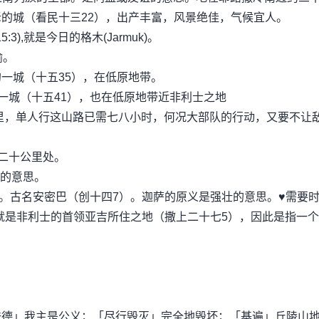
的城（看民十三22），出产丰富，风景绝佳，气候宜人。
),就是今日的格木(Jarmuk)。
谕。
一城（十五35），在低原地带。
城（十五41），也在低原地带近非利士之地
公里，单人行这山路已需七八小时，何况大部队的行动，又要不让
二十公里处。
官的意思。
思。古名安密巴（创十四7）。迦萨的原义是强壮的意思。♥需要
就是非利士的首领亚吉所住之地（撒上二十七5），因此是指一
。
洗德」我主是公义；「尽行毁灭」完全地毁坏；「基遍」丘陵山