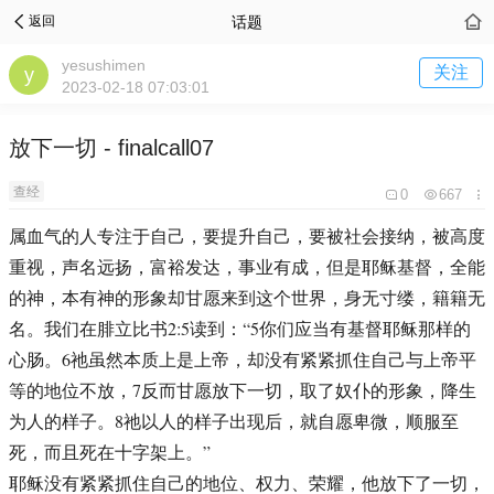
话题
返回
yesushimen
关注
2023-02-18 07:03:01
放下一切 - finalcall07
查经
0
667
属血气的人专注于自己，要提升自己，要被社会接纳，被高度
重视，声名远扬，富裕发达，事业有成，但是耶稣基督，全能
的神，本有神的形象却甘愿来到这个世界，身无寸缕，籍籍无
名。我们在腓立比书2:5读到：“5你们应当有基督耶稣那样的
心肠。6祂虽然本质上是上帝，却没有紧紧抓住自己与上帝平
等的地位不放，7反而甘愿放下一切，取了奴仆的形象，降生
为人的样子。8祂以人的样子出现后，就自愿卑微，顺服至
死，而且死在十字架上。”
耶稣没有紧紧抓住自己的地位、权力、荣耀，他放下了一切，