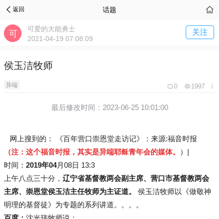
话题
返回
可爱的大能勇士
关注
2021-04-19 07:08:09
侯玉洁牧师
异端
0
1997
最后修改时间：2023-06-25 10:01:00
网上搜到的： 《百年营口崇恩堂走访记》：来源:福音时报
（注：这个福音时报，其实是异端耶稣青年会的媒体。
）|
时间：
2019年04
月08日 13:3
上午八点三十分，
辽宁省基督教两会副主席、营口市基督教两会
主席、崇恩堂侯玉洁主任牧师为主证道。
侯玉洁牧师以《做敬神
明理的基督徒》为专题的系列讲道。。。。
百度：
沈光玮牧师说：