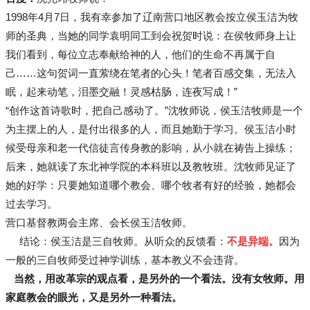
1998年4月7日，我有幸参加了辽南营口地区教会按立侯玉洁为牧
师的圣典，当她的同学袁明同工到会祝贺时说：在侯牧师身上让
我们看到，每位立志奉献给神的人，他们的生命不再属于自
己……这句贺词一直萦绕在笔者的心头！笔者百感交集，无法入
眠，起来动笔，泪墨交融！灵感枯肠，连夜写成！”
“创作这首诗歌时，把自己感动了。”沈牧师说，侯玉洁牧师是一个
为主摆上的人，是付出很多的人，而且她勤于学习。侯玉洁小时
候受母亲和老一代信徒言传身教的影响，从小就在祷告上操练；
后来，她就读了东北神学院的本科班以及教牧班。沈牧师见证了
她的好学：只要她知道哪个教会、哪个牧者有好的经验，她都会
过去学习。
营口基督教两会主席、会长侯玉洁牧师。
结论：侯玉洁是三自牧师。从听众的反馈看：
不是异端。
因为
一般的三自牧师受过神学训练，基本教义不会违背。
当然，用改革宗的观点看，是另外的一个看法。没有女牧师。用
家庭教会的眼光，又是另外一种看法。