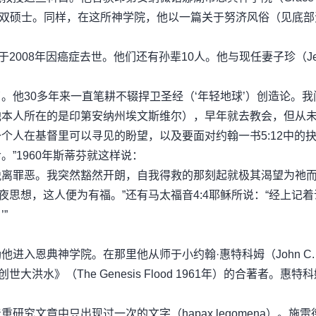
语道学和神学双硕士。同样，在这所神学院，他以一篇关于努济风俗（见底
2008年因癌症去世。他们还有孙辈10人。他与现任妻子珍（Je
。他30多年来一直笔耕不辍捍卫圣经（‘年轻地球’）创造论。我
他本人所在的是印第安纳州埃文斯维尔），早年就去教会，但从
人在基督里可以寻见的盼望，以及要面对约翰一书5:12中的抉
”1960年斯蒂芬就这样说：
脱离罪恶。我突然豁然开朗，自我得救的那刻起就极其渴望为祂
夜思想，这人便为有福。”还有马太福音4:4耶稣所说：“经上记着
”
进入恩典神学院。在那里他从师于小约翰·惠特科姆（John C.
世大洪水》（The Genesis Flood 1961年）的合著者。惠特
究文章中只出现过一次的文字（hapax legomena）。施雷