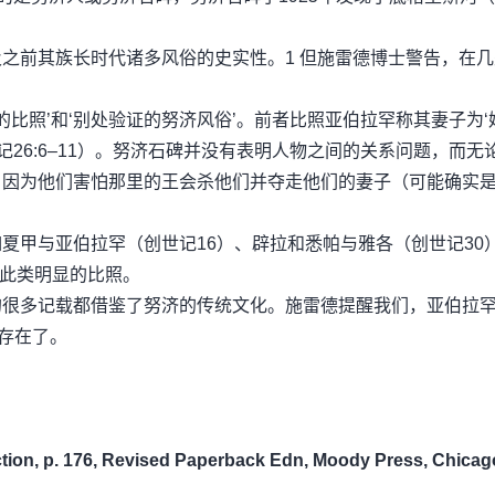
之前其族长时代诸多风俗的史实性。1 但施雷德博士警告，在
比照’和‘别处验证的努济风俗’。前者比照亚伯拉罕称其妻子为‘
，创世记26:6–11）。努济石碑并没有表明人物之间的关系问题，而
，因为他们害怕那里的王会杀他们并夺走他们的妻子（可能确实
夏甲与亚伯拉罕（创世记16）、辟拉和悉帕与雅各（创世记30
也有此类明显的比照。
的很多记载都借鉴了努济的传统文化。施雷德提醒我们，亚伯拉
存在了。
uction, p. 176, Revised Paperback Edn, Moody Press, Chicag