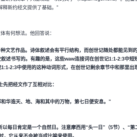
解释新约经文提供了基础。”
文体有何想法。他回答说：
一种文艺作品。诗体叙述会有平行结构，而创世记随处都能见到
述书写的。有趣的是，这些waw连接词在创世记1:1-2:3中短短
1:1-2:3中使用的这种动词形式，在创世记剩余章节中和那里出
博士先把经文作了互相对比：
，耶和华造天、地、海和其中的万物，第七日便安息。”
饰，所以每日肯定是一个自然日。注意摩西用“头一日”（5节）、“第
现时，它从来不会被当成比喻来使用。