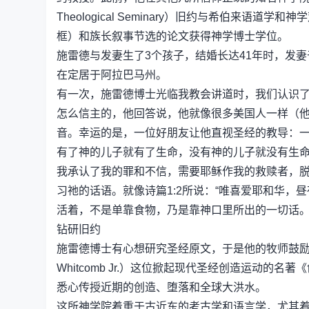
Theological Seminary）旧约与希伯来
框）和族长叙事节选的论文获得神学博士学位。
施雷德与发妻生了3个孩子，结婚长达41年时，发妻于
在定居于阿拉巴马州。
有一次，施雷德博士光临我教会讲道时，我们认识了
怎么信主的，他回答说，他就像很多美国人一样（
音。幸运的是，一位好朋友让他直视圣经的教导：一个
有了神的儿子就有了生命，没有神的儿子就没有生命。
我承认了我的罪和不信，需要耶稣作我的救赎者，
习祂的话语。就像诗篇1:2所说：“唯喜爱耶和华，昼
活着，不是单靠食物，乃是靠神口里所出的一切话。’
钻研旧约
施雷德博士有心想研究圣经原文，于是他的牧师鼓励他
Whitcomb Jr.）这位掀起现代圣经创造运动的名著《创
悉心传授近期的创造、堕落和全球大洪水。
这所神学院着重于古近东的考古学和语言学，尤其着重研