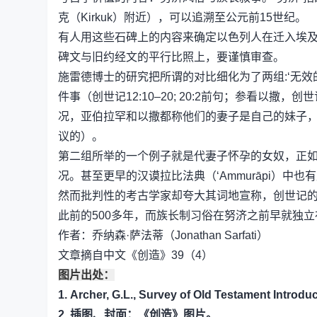
克（Kirkuk）附近），可以追溯至公元前15世纪。
有人用这些石碑上的内容来确定以色列人在迁入埃及
碑文与旧约经文的平行比照上，要谨慎审查。
施雷德博士的研究把所谓的对比细化为了两组:‘无效的
件事（创世记12:10–20; 20:2前句；参看以撒
况，亚伯拉罕和以撒都称他们的妻子是自己的妹子
议的）。
第二组所举的一个例子就是代妻子怀孕的女奴，正如
况。甚至更早的汉谟拉比法典（ʻAmmurāpi）中
然而批判性的考古学家却夸大其词地宣称，创世记
此前的500多年，而族长制习俗在努济之前早就独立
作者：乔纳森·萨法蒂（Jonathan Sarfati）
文章摘自中文《创造》39（4）
图片出处：
1. Archer, G.L., Survey of Old Testament Introd
2. 插图、封面：《创造》图片。