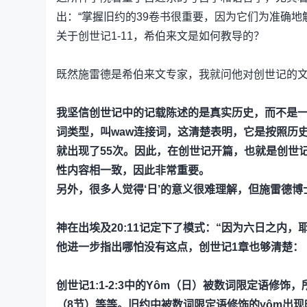
出：“掌握旧约的39卷书很重要，因为它们为准确地
关于创世记1-11，希伯来文是如何教导的？
既然施雷德是希伯来文专家，我就问他对创世记的
我坚信创世记中的记载陈述的是真实历史，而不是
词类型，叫waw连接词，这清楚表明，它是按照历史叙
就出现了55次。因此，在创世记开篇，也就是创世记
性内容相一致，因此非常重要。
另外，很多人觉得‘日’的意义很难理解，但施雷德
神在出埃及20:11记定下了模式：“因为六日之内
他进一步指出哪怕没有这点，创世记1章也够清楚：
创世记1:1-2:3中的Yôm（日）被数词限定语修
（8节）等等。旧约中被数词限定语修饰的yôm出