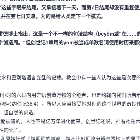
上”这些字眼来结尾，又承接着下一天，而第7日结尾却没有重复使
工并在第七日安息，为的是给人类定下一个模式。
施雷德博士指出，这是一个不一样的句法结构（beyôm或“在……
个创造周。“但创世记1章用的yom被当成单数名词使用时历来都
洪水和巴别塔语言变乱的记载。教会中有一些人认为这些是次要
4小时的六日内用言语创造万物的全能者，也是约翰向我们所启
场（参考约伯记38:4）。所以人应当接受祂对创造这个世界的奇妙
、超自然的创造。
近期被造的，人也不是亿万年进化而来。创世记还说，神看祂在
性的死亡。
当和夏娃悖逆了神明确的诫命，神不让他们吃分辨善恶树上的果