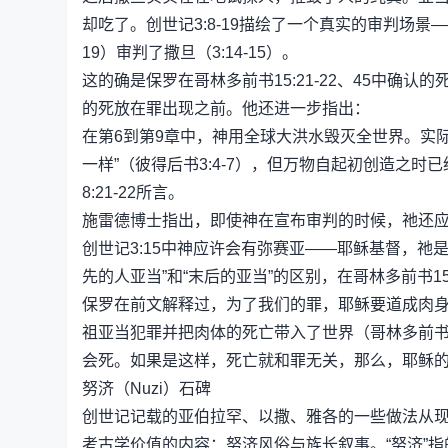
却吃了。创世记3:8-19描绘了一个真实的审判场景——
19）审判了撒旦（3:14-15）。
这的确是保罗在哥林多前书15:21-22、45中
的死放在罪出现之前。他还进一步指出：
在第6到第9章中，神用全球大洪水毁灭全世界。实
一样”（彼得后书3:4-7），但万物自起初创造之
8:21-22所言。
施雷德博士指出，即使神在宣布审判的时候，祂还
创世记3:15中神应许会有弥赛亚——耶稣基督，祂
先的人亚当”和“末后的亚当”的区别，在哥林多前书15:
保罗在前文解释过，为了我们的罪，耶稣要道成肉
祖亚当犯罪并把肉体的死亡带入了世界（哥林多前书1
会死。如果是这样，死亡就和罪无关，那么，耶稣
努济（Nuzi）石碑
创世记记载的亚伯拉罕、以撒、雅各的一些做法从
考古学价值的内容：努济风俗与族长叙事。“努济”指