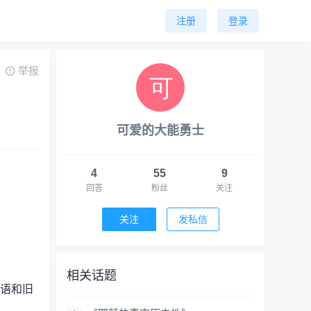
注册
登录
举报
可爱的大能勇士
4
55
9
回答
粉丝
关注
关注
发私信
相关话题
来语和旧