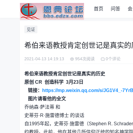
首页
问答
会
见证
希伯来语教授肯定创世记是真实的
2021-04-13 14:19:13
954次阅读
0个评论
希伯来语教授肯定创世记是真实的历史
原创 CR 创造科学 3月23日
链接：
https://mp.weixin.qq.com/s/JG1V4_-7Y
图片请看他的全文
乔纳森·萨法蒂 和
史蒂芬·R·施雷德博士 的谈话
自1995年起，史蒂芬·施雷德（Stephen R. S
约教授。此前，他在其他几所信仰正统的知名神学院