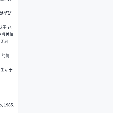
几处努济
妹子’这
无论哪种情
是无可非
）的情
罕生活于
o, 1985.