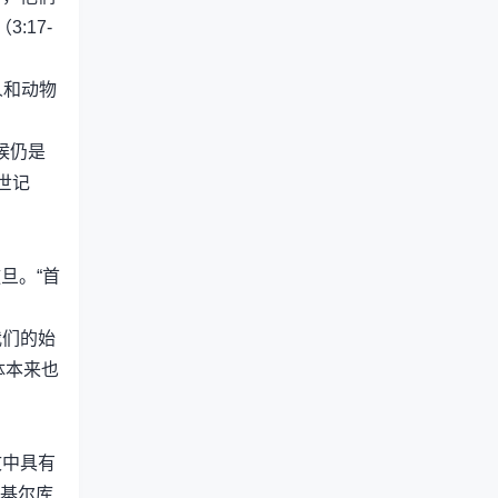
:17-
人和动物
候仍是
世记
旦。“首
我们的始
体本来也
文中具有
（基尔库