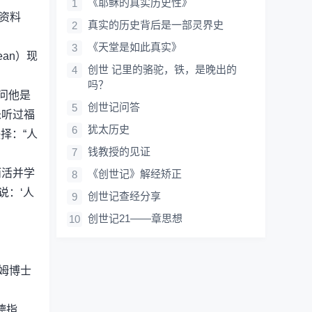
《耶稣的真实历史性》
部资料
真实的历史背后是一部灵界史
《天堂是如此真实》
an）现
创世 记里的骆驼，铁，是晚出的
吗？
问他是
创世记问答
未听过福
犹太历史
择：“人
钱教授的见证
而活并学
《创世记》解经矫正
说：‘人
创世记查经分享
创世记21——章思想
科姆博士
德指