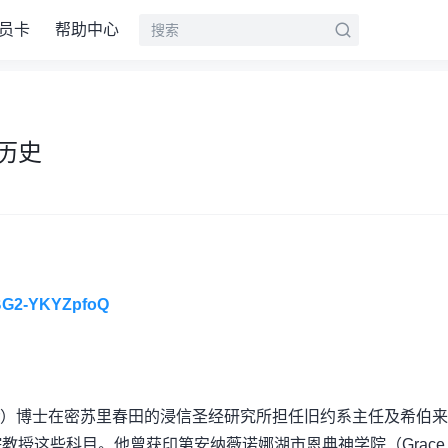
员卡
帮助中心
历史
rBG2-YKYZpfoQ
chrader）博士在密苏里春田的浸信圣经研究所担任旧约系主任及希伯
教授这些科目。他曾获印第安纳薇诺娜湖市恩典神学院（Grace