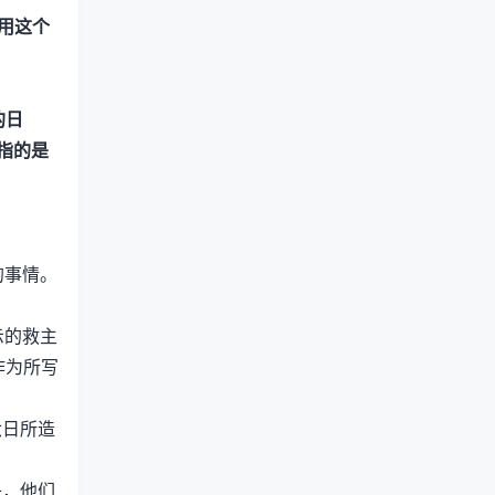
用这个
的日
指的是
的事情。
示的救主
作为所写
六日所造
子，他们