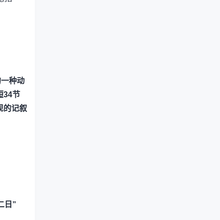
的一种动
34节
现的记叙
二日”