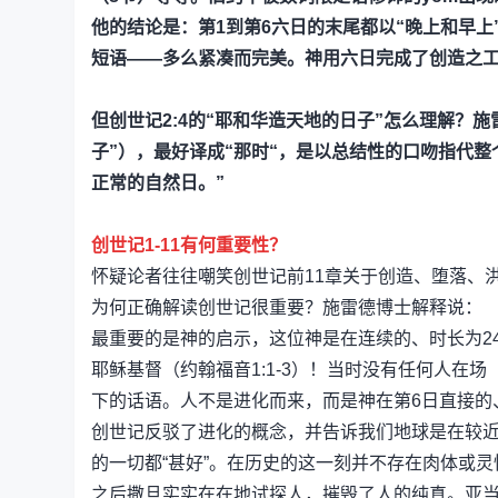
他的结论是：第1到第6六日的末尾都以“晚上和早
短语——多么紧凑而完美。神用六日完成了创造之
但创世记2:4的“耶和华造天地的日子”怎么理解？
子”），最好译成“那时“，是以总结性的口吻指代整
正常的自然日。”
创世记1-11有何重要性？
怀疑论者往往嘲笑创世记前11章关于创造、堕落、
为何正确解读创世记很重要？施雷德博士解释说：
最重要的是神的启示，这位神是在连续的、时长为2
耶稣基督（约翰福音1:1-3）！当时没有任何人在
下的话语。人不是进化而来，而是神在第6日直接的
创世记反驳了进化的概念，并告诉我们地球是在较
的一切都“甚好”。在历史的这一刻并不存在肉体或灵
之后撒旦实实在在地试探人，摧毁了人的纯真。亚