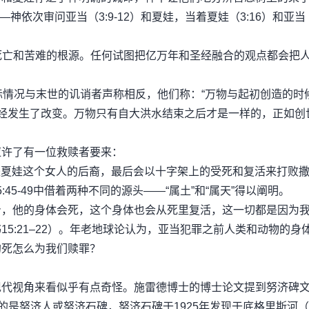
神依次审问亚当（3:9-12）和夏娃，当着夏娃（3:16）和亚当（3
确认的死亡和苦难的根源。任何试图把亿万年和圣经融合的观点都会把
际情况与末世的讥诮者声称相反，他们称：“万物与起初创造的时
时已经发生了改变。万物只有自大洪水结束之后才是一样的，正如创
应许了有一位救赎者要来：
是夏娃这个女人的后裔，最后会以十字架上的受死和复活来打败撒
45-49中借着两种不同的源头——“属土”和“属天”得以阐明。
身，他的身体会死，这个身体也会从死里复活，这一切都是因为
5:21–22）。年老地球论认为，亚当犯罪之前人类和动物的身
的死怎么为我们赎罪？
现代视角来看似乎有点奇怪。施雷德博士的博士论文提到努济碑
的是努济人或努济石碑，努济石碑于1925年发现于底格里斯河