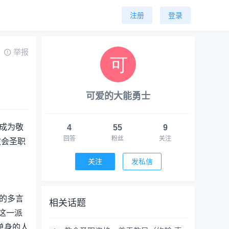
注册
登录
举报
可爱的大能勇士
成为敬
4
55
9
回答
粉丝
关注
教会圣职
关注
发私信
的多言
相关话题
这一派
单身的人