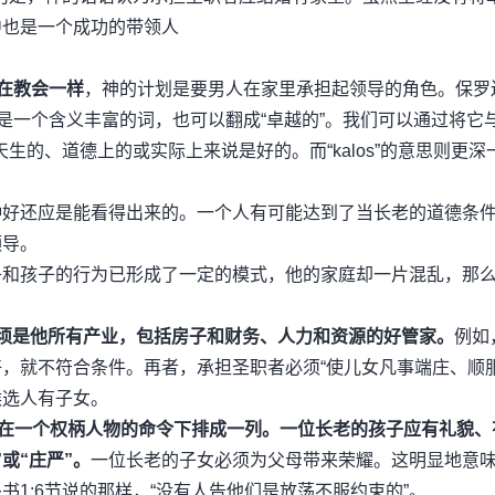
中也是一个成功的带领人
在教会一样
，神的计划是要男人在家里承担起领导的角色。保罗
alos”是一个含义丰富的词，也可以翻成“卓越的”。我们可以通过将它
os”指天生的、道德上的或实际上来说是好的。而“kalos”的意思则更
种好还应是能看得出来的。一个人有可能达到了当长老的道德条
领导。
子和孩子的行为已形成了一定的模式，他的家庭却一片混乱，那
须是他所有产业，包括房子和财务、人力和资源的好管家。
例如
，就不符合条件。再者，承担圣职者必须“使儿女凡事端庄、顺服
候选人有子女。
。它表示在一个权柄人物的命令下排成一列。一位长老的孩子应有礼貌
或“庄严”。
一位长老的子女必须为父母带来荣耀。这明显地意
书1:6节说的那样，“没有人告他们是放荡不服约束的”。