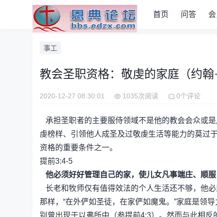
首页
问答
会
事工
教会圣职资格：敬虔的家庭（约翰
2020-12-27 08:30:01
1035次阅读
0个评论
承担圣职者的主要服侍领域不是他的教会会众或是
虔榜样、引领他人成圣及过敬虔生活等能力的莫过
资格的重要条件之一。
提前3:4-5
他必须好好管理自己的家，使儿女凡事端庄、顺服
长老和牧师仅有值得效法的个人生活还不够，他必
那样，“在外俨如圣徒，在家俨如魔鬼。”家庭是领
别曾出现于以弗所中（参提前4:3）。然而与此相