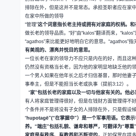
排除在外，但是这并不是常态。承担圣职者应在家
在家中所做的领导
“管理”
这个词意指长老主持或拥有对家庭的权柄。和
做长老的领导品质。“好”由“kalos”翻译而来，“k
“agathos”来比能更好地明白它的意思。“agath
有美观的、漂亮并悦目的意思。
一位长老在家的领导力不应只是内在的好，而且这
仍然没有资格当长老，因为他的家明显地缺乏他的
一个男人如果在他年长之后才归信基督，那时他妻
事奉主，但是不能担当长老或执事（提前3:12）。
“
家”包括长老的家庭以及一切与他家有关的。他必
有人将家庭管理得很好，但是在钱财方面管理得不好
个条件并不是将没有子女的人排除在外，只是假设
“
hupotagē”(“在掌握中”）是一个军事用语
养。“端庄”包括礼貌、谦卑和尊严，可翻译为“尊重”
家庭是有秩序、有教养和不叛逆的，
正如保罗在提多