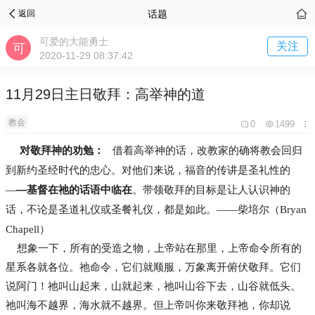
话题
返回
可爱的大能勇士
关注
2020-11-29 08:37:42
11月29日主日敬拜：高举神的道
教会
0
1499
对敬拜神的劝勉：
借着高举神的话，改教家的确将教会回归
到新约圣经时代的忠心。对他们来说，福音的传讲是圣礼性的
—基督在祂的话语中临在
—
。带领敬拜的目标是让人认识神的
话，不论是圣道礼仪或圣餐礼仪，都是如此。——柴培尔（Bryan
Chapell）
想象一下，所有的受造之物，上帝站在那里，上帝命令所有的
星系各就各位。祂命令，它们就顺服，万象离开俯伏敬拜。它们
说阿门！祂叫山起来，山就起来，祂叫山谷下去，山谷就低头。
祂叫海不越界，海水就不越界。但上帝叫你来敬拜祂，你却说