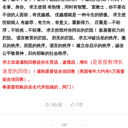
名誉。身份。 求主使我 有热情，同时有智慧。 宣教士，你不要在
不信的人面前，有优越感。 优越感就是 一种今生的骄傲。 求主使
忧郁病人 有赦罪，有方向，有意义。重新得力、 庄重是---不轻
浮，不轻佻，不轻薄。 求主拆毁对你同在的拦阻！ 敌基督权力的
拦阻。 谎言教育的拦阻。 邪灵的拦阻。 求主冲破法老的秩序。撒
旦的秩序。邪恶的秩序。谎言的秩序！ 建立你启示的秩序，诚信
公平敬畏神，归向耶稣的社会秩序。
是基督教增长
求主加速遏制回教徒的生育战，渗透战，增长（
速度的四倍
）！遏制基督徒改信回教（美国每年大约有6万基督
徒改信回教
）。
奉基督耶稣的圣名代求祝福的，阿门！
0收藏
0赞
1/0
上一页
下一页