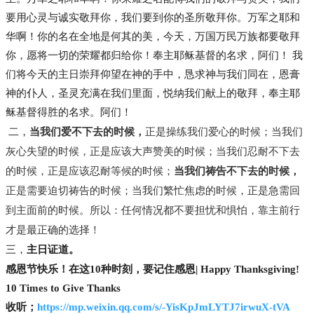
要用心灵与诚实敬拜你，我们要到你的圣所敬拜你。万军之耶和
华啊！你的名在全地是何其的美，今天，万国万民万族都要敬拜
你，愿将一切的荣耀都归给你！奉主耶稣基督的名求，阿们！ 我
们将今天的主日崇拜仰望在神的手中，恳求神与我们同在，恩膏
神的仆人，圣灵充满在我们里面，悦纳我们献上的敬拜，奉主耶
稣基督得胜的名求。阿们！
当我们爱不下去的时候，
正是操练我们爱心的时候；当我们
二，
灰心失望的时候，正是应该大声赞美的时候；当我们忍耐不下去
的时候，正是应该忍耐等候的时候；
当我们祷告不下去的时候，
正是需要迫切祷告的时候；当我们繁忙焦虑的时候，正是急需回
到主面前的时候。所以：任何情况都不要担忧和惧怕，靠主前行
才是最正确的选择！
三，
主日证道。
感恩节快乐！在这10种时刻，要记住感恩| Happy Thanksgiving!
10 Times to Give Thanks
收听；
https://mp.weixin.qq.com/s/-YisKpJmLYTJ7irwuX-tVA