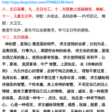
http://zgq.blogchina.com/704662149.html
八，主日圣餐。九，主日分工。十，为宣教士祝福祷告，奉献。
十一，儿童主日学。
诗歌：向前走。圣经故事----约书亚记。
舞
蹈：大卫王。
教堂不允许，家长可以在家教导。学习主日学的课程。
十二，主日祝福：
神的爱，是我心 最坚固的铠甲。 求主使我的全家，分别为圣，
远离邪恶。 行事为人，渴望符合神的标准。 求主你的笑脸，显现
在我父亲的脸上。使我全家有笑脸。 求主使阿根廷 有和平，公
平，富裕。 底层富裕，中产 智慧。上层知足。 在《侍奉的田
间》，为主作忠心的管家，必持守纯正的教义。 理智不要过度，
免得自私，僵硬。 冷静不要过度？免得冷漠，冷酷。 求主赐给我
传福音的智慧。个性有趣。身上有神的智慧。 不否定自己的旧人
情绪，能有力量管理自己旧人的情绪。 诚信，诚实，是一种真理
的保真。 圣洁是一种专一，贞洁。知足。 知足是一种有节制的
心。 心是一种语言。 求主赐给我智慧，感恩，祝福，慈爱，温
柔，谦卑，公平，喜乐，能救人的语言。 不偷别人的话，时间，