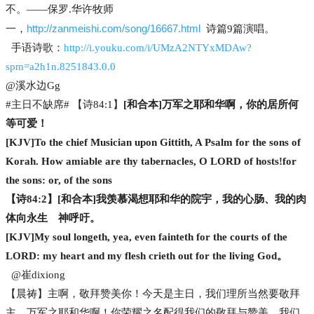
不。——保罗.华许牧师
http://zanmeishi.com/song/16667.html
一，
诗篇9篇演唱。
手语诗歌：
http://i.youku.com/i/UMzA2NTYxMDAw?
spm=a2h1n.8251843.0.0
@溪水边Gg
#主日不缺席# 【诗84:1】
[和合本]万军之耶和华啊，你的居所何
等可爱！
[KJV]To the chief Musician upon Gittith, A Psalm for the sons of
Korah. How amiable are thy tabernacles, O LORD of hosts!for
the sons: or, of the sons
【诗84:2】[和合本]我羡慕渴想耶和华的院宇，我的心肠、我的肉
体向永生 神呼吁。
[KJV]My soul longeth, yea, even fainteth for the courts of the
LORD: my heart and my flesh crieth out for the living God。
@崔dixiong
【晨祷】主啊，敬拜赞美你！今天是主日，我们理所当然要敬拜
主。万军之耶和华啊！你荣耀之名配得我们的敬拜与赞美，我们