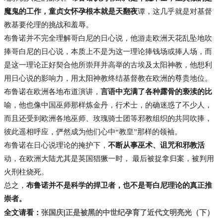
魔鬼的工作，童贞女怀孕根本就是天翻夜
谭，这几乎就是对基督
教基要伦理的挑战和羞辱。
布鲁诺并不完全理解哥白尼的日心说，他游走欧洲天花乱坠地吹
捧哥白尼的日心说，本质上不是为这一理论捧钱场或捧人场，而
是这一理论正好契合他所崇拜并高举的古埃及太阳神教，他想利
用日心说的影响力，用太阳神教终结基督教在欧洲的尊贵地位。
布鲁诺在欧洲各地布道演讲，
言语中充满了各种露骨的亵渎的比
喻，他也像中国巫师那样炼金丹，行术士，的确迷惑了不少人，
而且还受到欧洲各地巫师、玫瑰骑士团等邪教组织的共同吹捧，
彼此遥相呼应，俨然成为他们心中“教皇”那样的领袖。
布鲁诺在日心说理论的掩护下，
不断从事巫术、诅咒和邪教活
动，在欧洲大陆尤其是英国猖獗一时， 最后被捉拿归案，被判用
火刑柱烧死。
总之，
布鲁诺并不是科学的捍卫者，也不是哥白尼理论的真正推
崇者。
张国庆|正是被黑的中世纪孕育了近代文明亮光（下）
全文请看：