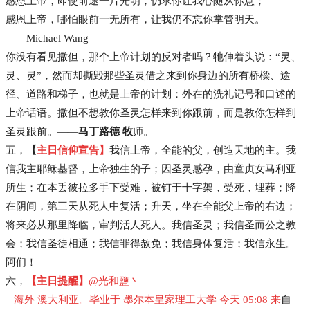
感恩上帝，即使前途一片光明，仍求你让我心随从你意；
感恩上帝，哪怕眼前一无所有，让我仍不忘你掌管明天。
——Michael Wang
你没有看见撒但，那个上帝计划的反对者吗？牠伸着头说：“灵、
灵、灵”，然而却撕毁那些圣灵借之来到你身边的所有桥樑、途
径、道路和梯子，也就是上帝的计划：外在的洗礼记号和口述的
上帝话语。撒但不想教你圣灵怎样来到你跟前，而是教你怎样到
圣灵跟前。——
马丁路德 牧
师。
五，
【
主日信仰宣告】
我信上帝，全能的父，创造天地的主。我
信我主耶稣基督，上帝独生的子；因圣灵感孕，由童贞女马利亚
所生；在本丢彼拉多手下受难，被钉于十字架，受死，埋葬；降
在阴间，第三天从死人中复活；升天，坐在全能父上帝的右边；
将来必从那里降临，审判活人死人。我信圣灵；我信圣而公之教
会；我信圣徒相通；我信罪得赦免；我信身体复活；我信永生。
阿们！
六，
【主日提醒】
@光和鹽丶
海外 澳大利亚。毕业于 墨尔本皇家理工大学 今天 05:08 来
自