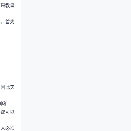
都是教皇
义，首先
。因此天
神和
人都可以
的人必须