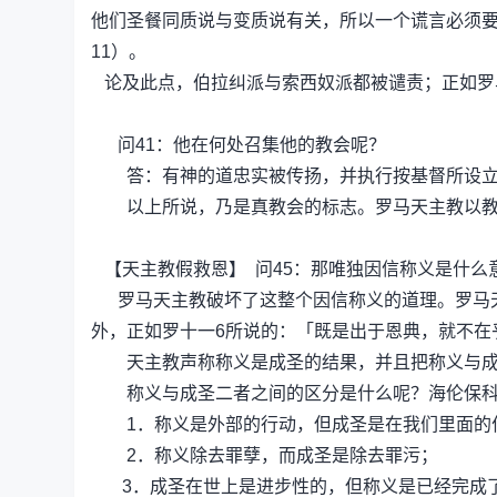
他们圣餐同质说与变质说有关，所以一个谎言必须要
11）。
论及此点，伯拉纠派与索西奴派都被谴责；正如罗
问41：他在何处召集他的教会呢？
答：有神的道忠实被传扬，并执行按基督所设立
以上所说，乃是真教会的标志。罗马天主教以教
【天主教假救恩】 问45：那唯独因信称义是什么
罗马天主教破坏了这整个因信称义的道理。罗马天
外，正如罗十一6所说的：「既是出于恩典，就不在
天主教声称称义是成圣的结果，并且把称义与成
称义与成圣二者之间的区分是什么呢？海伦保科
1．称义是外部的行动，但成圣是在我们里面的
2．称义除去罪孽，而成圣是除去罪污；
3．成圣在世上是进步性的，但称义是已经完成