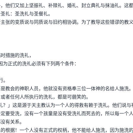
他们又加上坚振礼、补赎礼、婚礼、封立典礼与抹油礼。这
个圣礼：圣洗礼与圣餐礼。
主张的变质说与同质说与旧约相协调。为了教导这些错谬的教
时措施的洗礼，
为正式的洗礼必须有下列两个条件：
行。
教会的神职人员，他就没有资格奉三位一体神的名给人施洗
，或者任何人所执行的洗礼，都是可藐笑的。
？」这是源于天主教认为一个人的得救有赖于洗礼。他们说与
一定要受洗，没有一个孩童是没有受洗礼而死去的，所以每一个
都没有关系。
根据！一个人没有正式的权柄，他不能给人施洗，因为施洗