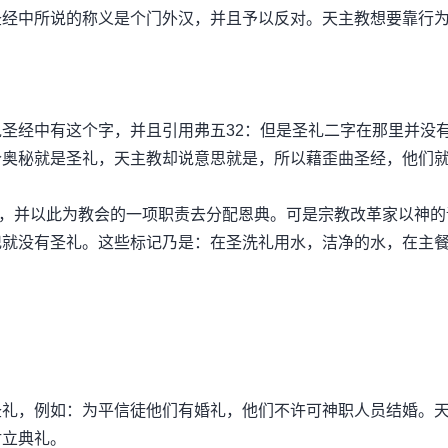
中所说的称义是个门外汉，并且予以反对。天主教想要靠行
经中有这个字，并且引用弗五32：但是圣礼二字在那里并没
个奥秘就是圣礼，天主教却说意思就是，所以藉歪曲圣经，他们
并以此为教会的一项职责去分配恩典。可是宗教改革家以神的
记就没有圣礼。这些标记乃是：在圣洗礼用水，洁净的水，在主
，例如：为平信徒他们有婚礼，他们不许可神职人员结婚。
封立典礼。