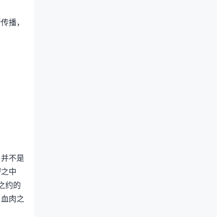
所传播，
。并不是
秽之中
之约的
了血肉之