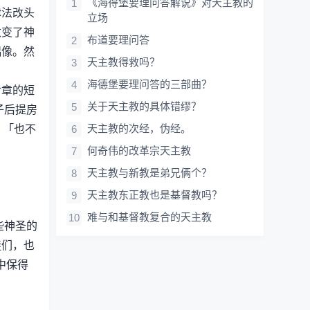
《海得堡要理问答解说》对天主教的
律法改头
立场
改变了神
布道要理问答
偶像。然
天主教得救吗？
海德堡要理问答的三部曲？
廿章的短
关于天主教的具体错缪？
子后提房
天主教的次经，伪经。
；「也不
何奇伟的改革宗天主教
天主教与新教是弟兄俩个？
天主教东正教也是基督教吗？
难与和基督教复合的天主教
些神圣的
徒们，也
中保得