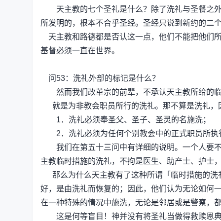
天主教的七个圣礼是什么？除了洗礼与圣餐之外，
所发明的，根本不合乎圣经。圣经只说到新约的二
天主教和路德都是否认这一点，他们不能把他们所
基督必须一直在世界。
问53：洗礼外部的标记是什么？
然而我们改革宗的前辈，不承认天主教所给的临
就是为非教会职员所行的洗礼。那不算是洗礼，因
1．洗礼必须奉圣父、圣子、圣灵的名施洗；
2．洗礼必须为任何个别教会中的正式职员所执
我们在第五十三问中有详细的说明。一个人要不是
主教临时措施的洗礼，不拘是医生、助产士、护士
那么为什么天主教有了这种所谓「临时措施的洗礼
好，是由洗礼而恢复的；因此，他们认为无论如何
在一种特殊的情况中施洗，无论是邻居或是警察，
这是何等盲目！神并没有将圣礼当做得救赎恩典的