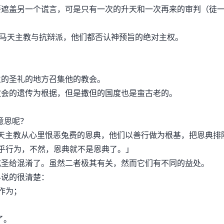
遮盖另一个谎言，可是只有一次的升天和一次再来的审判（徒一
马天主教与抗辩派，他们都否认神预旨的绝对主权。
的圣礼的地方召集他的教会。
会的遗传为根据，但是撒但的国度也是蛮古老的。
意思呢？
主教从心里恨恶兔费的恩典，他们以善行做为根基，把恩典排
乎行为，不然，恩典就不是恩典了。」
圣给混淆了。虽然二者极其有关，然而它们有不同的益处。
说的很清楚：
作为；
了。