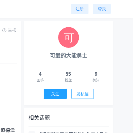
注册
登录
举报
可爱的大能勇士
4
55
9
回答
粉丝
关注
关注
发私信
相关话题
到道德津