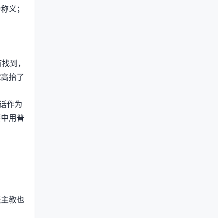
为称义；
有找到，
就高抬了
话作为
餐中用普
天主教也