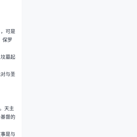
），可是
，保罗
从坟墓起
绝对与圣
。天主
于基督的
故事是与