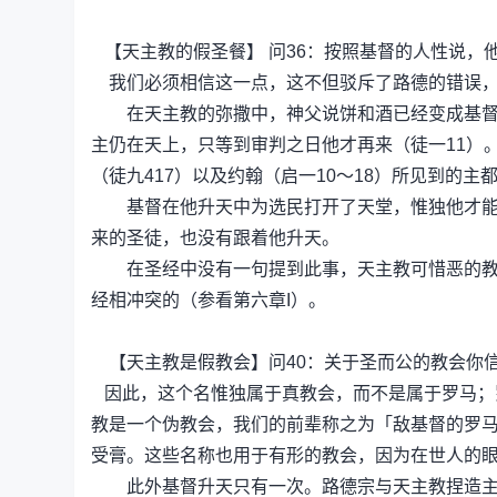
【天主教的假圣餐】 问36：按照基督的人性说，
我们必须相信这一点，这不但驳斥了路德的错误，
在天主教的弥撒中，神父说饼和酒已经变成基督的
主仍在天上，只等到审判之日他才再来（徒一11）。
（徒九417）以及约翰（启一10～18）所见到的主
基督在他升天中为选民打开了天堂，惟独他才能打
来的圣徒，也没有跟着他升天。
在圣经中没有一句提到此事，天主教可惜恶的教义
经相冲突的（参看第六章I）。
【天主教是假教会】问40：关于圣而公的教会你
因此，这个名惟独属于真教会，而不是属于罗马；
教是一个伪教会，我们的前辈称之为「敌基督的罗
受膏。这些名称也用于有形的教会，因为在世人的
此外基督升天只有一次。路德宗与天主教捏造主有