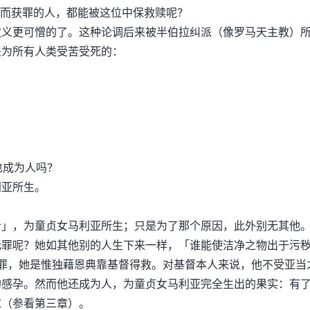
当而获罪的人，都能被这位中保救赎呢？
更可憎的了。这种论调后来被半伯拉纠派（像罗马天主教）
是为所有人类受苦受死的：
也成为人吗？
亚所生。
，为童贞女马利亚所生；只是为了那个原因，此外别无其他
无罪呢？她如其他别的人生下来一样，「谁能使洁净之物出于污
罪，她是惟独藉恩典靠基督得救。对基督本人来说，他不受亚当
的感孕。然而他还成为人，为童贞女马利亚完全生出的果实：有
求（参看第三章）。