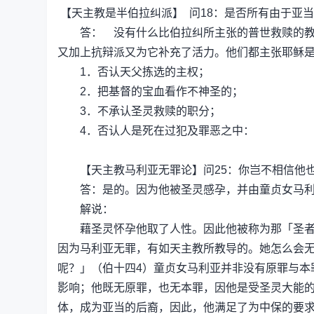
【天主教是
半伯拉纠派
】 问18：是否所有由于亚
答： 没有什么比伯拉纠所主张的普世救赎的教义
又加上抗辩派又为它补充了活力。他们都主张耶稣
1．否认天父拣选的主权；
2．把基督的宝血看作不神圣的；
3．不承认圣灵救赎的职分；
4．否认人是死在过犯及罪恶之中：
【天主教马利亚无罪论】问25：你岂不相信他
答：是的。因为他被圣灵感孕，并由童贞女马利
解说：
藉圣灵怀孕他取了人性。因此他被称为那「圣者」
因为马利亚无罪，有如天主教所教导的。她怎么会
呢？」（伯十四4）童贞女马利亚并非没有原罪与本
影响；他既无原罪，也无本罪，因他是受圣灵大能
体，成为亚当的后裔，因此，他满足了为中保的要