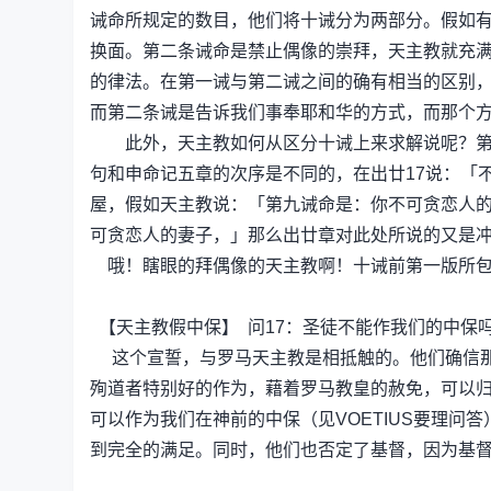
诫命所规定的数目，他们将十诫分为两部分。假如
换面。第二条诫命是禁止偶像的崇拜，天主教就充
的律法。在第一诫与第二诫之间的确有相当的区别
而第二条诫是告诉我们事奉耶和华的方式，而那个
此外，天主教如何从区分十诫上来求解说呢？第九
句和申命记五章的次序是不同的，在出廿17说：「
屋，假如天主教说：「第九诫命是：你不可贪恋人的
可贪恋人的妻子，」那么出廿章对此处所说的又是
哦！瞎眼的拜偶像的天主教啊！十诫前第一版所包
【天主教假中保】 问17：圣徒不能作我们的中保
这个宣誓，与罗马天主教是相抵触的。他们确信那
殉道者特别好的作为，藉着罗马教皇的赦免，可以
可以作为我们在神前的中保（见VOETIUS要理
到完全的满足。同时，他们也否定了基督，因为基