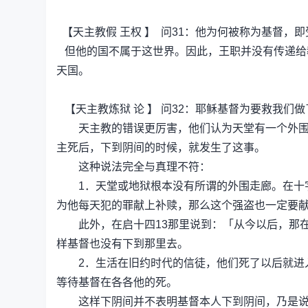
【天主教假 王权 】 问31：他为何被称为基督，
但他的国不属于这世界。因此，王职并没有传递给
天国。
【天主教炼狱 论 】 问32：耶稣基督为要救我们
天主教的错误更厉害，他们认为天堂有一个外围走
主死后，下到阴间的时候，就发生了这事。
这种说法完全与真理不符：
1．天堂或地狱根本没有所谓的外围走廊。在十字
为他每天犯的罪献上补赎，那么这个强盗也一定要
此外，在启十四13那里说到：「从今以后，那在
样基督也没有下到那里去。
2．生活在旧约时代的信徒，他们死了以后就进入
等待基督在各各他的死。
这样下阴间并不表明基督本人下到阴间，乃是说