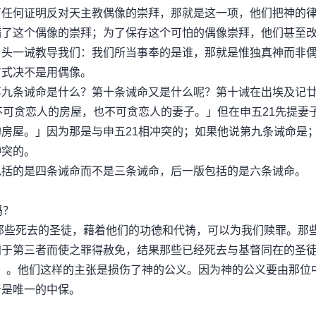
有任何证明反对天主教偶像的崇拜，那就是这一项，他们把神的
满了这个偶像的崇拜；为了保存这个可怕的偶像崇拜，他们甚至
，头一诫教导我们：我们所当事奉的是谁，那就是惟独真神而非
方式决不是用偶像。
条诫命是什么？第十条诫命又是什么呢？第十诫在出埃及记
不可贪恋人的房屋，也不可贪恋人的妻子。」但在申五21先提妻
房屋。」因为那是与申五21相冲突的；如果他说第九条诫命是
冲突的。
括的是四条诫命而不是三条诫命，后一版包括的是六条诫命。
吗？
些死去的圣徒，藉着他们的功德和代祷，可以为我们赎罪。那
归于第三者而使之罪得赦免，结果那些已经死去与基督同在的圣
问答）。他们这样的主张是损伤了神的公义。因为神的公义要由那位
督是唯一的中保。