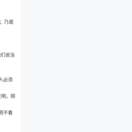
；乃是
他们说当
人必须
证明，照
用不着