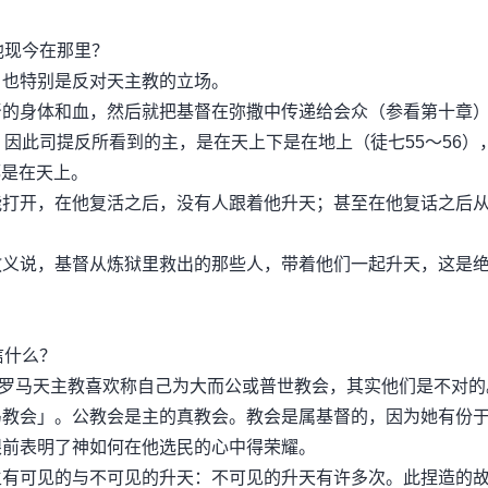
他现今在那里？
也特别是反对天主教的立场。
身体和血，然后就把基督在弥撒中传递给会众（参看第十章
因此司提反所看到的主，是在天上下是在地上（徒七55～56）
都是在天上。
开，在他复活之后，没有人跟着他升天；甚至在他复话之后
说，基督从炼狱里救出的那些人，带着他们一起升天，这是
信什么？
罗马天主教喜欢称自己为大而公或普世教会，其实他们是不对的
马教会」。公教会是主的真教会。教会是属基督的，因为她有份
眼前表明了神如何在他选民的心中得荣耀。
可见的与不可见的升天：不可见的升天有许多次。此捏造的