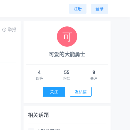
注册
登录
举报
可爱的大能勇士
4
55
9
回答
粉丝
关注
关注
发私信
相关话题