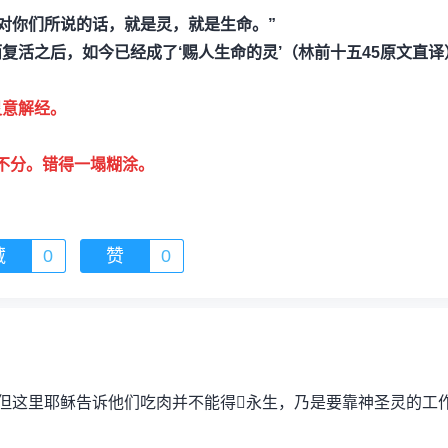
我对你们所说的话，就是灵，就是生命。”
复活之后，如今已经成了‘赐人生命的灵’（林前十五45原文直译
灵意解经。
。
不分。错得一塌糊涂。
藏
0
赞
0
这里耶稣告诉他们吃肉并不能得永生，乃是要靠神圣灵的工