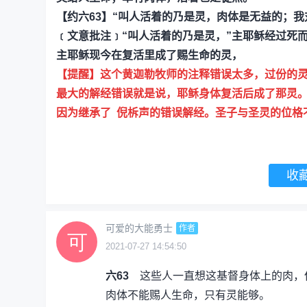
【约六63】“叫人活着的乃是灵，肉体是无益的；
﹝文意批注﹞“叫人活着的乃是灵，”主耶稣经过死而
主耶稣现今在复活里成了赐生命的灵，
【提醒】这个黄迦勒牧师的注释错误太多，过份的
最大的解经错误就是说，耶稣身体复活后成了那灵
因为继承了 倪柝声的错误解经。圣子与圣灵的位格
收
可爱的大能勇士
作者
2021-07-27 14:54:50
六63
这些人一直想这基督身体上的肉，但
肉体不能赐人生命，只有灵能够。