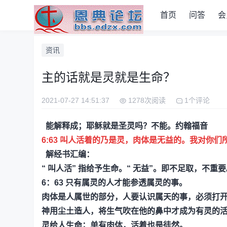
首页
问答
会
资讯
主的话就是灵就是生命？
2021-07-27 14:51:37
1278次阅读
1个评论
能解释成；耶稣就是圣灵吗？不能。约翰福音
6:63
叫人活着的乃是灵，肉体是无益的。我对你们
解经书汇编：
“ 叫人活” 指给予生命。“ 无益”。即不足取，不重
6：63 只有属灵的人才能参透属灵的事。
肉体是人属世的部分，人要认识属天的事，必须打
神用尘土造人，将生气吹在他的鼻中才成为有灵的活
灵给人生命；单有肉体，活着也是徒然。