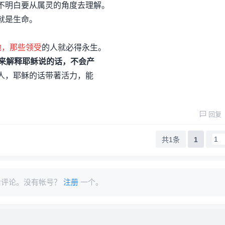
不明白要从属灵的角度去理解。
就是生命。
祂，那些领受
的人就必得永生。
来解释耶稣说的话，不会产
人，耶稣的话带著活力，能
回复
共1条
1
后评论。没有帐号？
注册
一个。