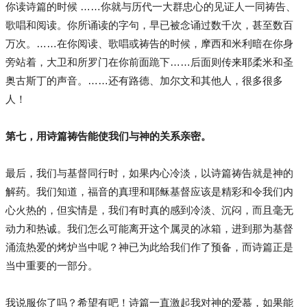
你读诗篇的时候 ……你就与历代一大群忠心的见证人一同祷告、
歌唱和阅读。你所诵读的字句，早已被念诵过数千次，甚至数百
万次。……在你阅读、歌唱或祷告的时候，摩西和米利暗在你身
旁站着，大卫和所罗门在你前面跪下……后面则传来耶柔米和圣
奥古斯丁的声音。……还有路德、加尔文和其他人，很多很多
人！
第七，用诗篇祷告能使我们与神的关系亲密。
最后，我们与基督同行时，如果内心冷淡，以诗篇祷告就是神的
解药。我们知道，福音的真理和耶稣基督应该是精彩和令我们内
心火热的，但实情是，我们有时真的感到冷淡、沉闷，而且毫无
动力和热诚。我们怎么可能离开这个属灵的冰箱，进到那为基督
涌流热爱的烤炉当中呢？神已为此给我们作了预备，而诗篇正是
当中重要的一部分。
我说服你了吗？希望有吧！诗篇一直激起我对神的爱慕，如果能