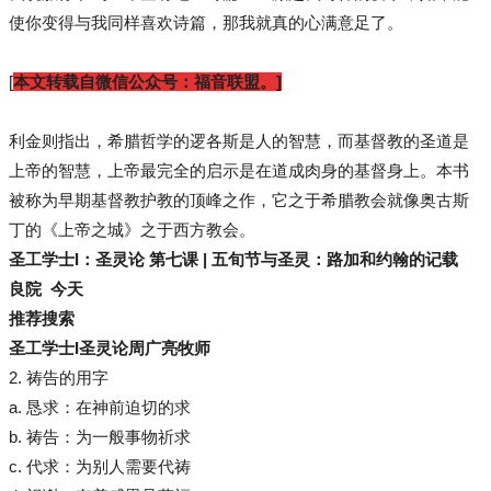
使你变得与我同样喜欢诗篇，那我就真的心满意足了。
[
本文转载自微信公众号：福音联盟。]
利金则指出，希腊哲学的逻各斯是人的智慧，而基督教的圣道是
上帝的智慧，上帝最完全的启示是在道成肉身的基督身上。本书
被称为早期基督教护教的顶峰之作，它之于希腊教会就像奥古斯
丁的《上帝之城》之于西方教会。
圣工学士I：圣灵论 第七课 | 五旬节与圣灵：路加和约翰的记载
良院 今天
推荐搜索
圣工学士I圣灵论周广亮牧师
2. 祷告的用字
a. 恳求：在神前迫切的求
b. 祷告：为一般事物祈求
c. 代求：为别人需要代祷