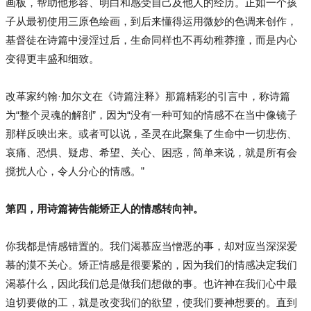
画板，帮助他形容、明白和感受自己及他人的经历。正如一个孩
子从最初使用三原色绘画，到后来懂得运用微妙的色调来创作，
基督徒在诗篇中浸淫过后，生命同样也不再幼稚莽撞，而是内心
变得更丰盛和细致。
改革家约翰·加尔文在《诗篇注释》那篇精彩的引言中，称诗篇
为“整个灵魂的解剖”，因为“没有一种可知的情感不在当中像镜子
那样反映出来。或者可以说，圣灵在此聚集了生命中一切悲伤、
哀痛、恐惧、疑虑、希望、关心、困惑，简单来说，就是所有会
搅扰人心，令人分心的情感。”
第四，用诗篇祷告能矫正人的情感转向神。
你我都是情感错置的。我们渴慕应当憎恶的事，却对应当深深爱
慕的漠不关心。矫正情感是很要紧的，因为我们的情感决定我们
渴慕什么，因此我们总是做我们想做的事。也许神在我们心中最
迫切要做的工，就是改变我们的欲望，使我们要神想要的。直到