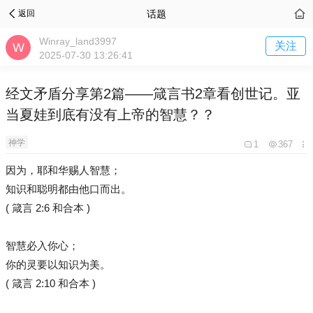
话题
返回
Winray_land3997
关注
2025-07-30 13:26:41
经文矛盾分享第2篇——箴言书2章看创世记。亚
当夏娃到底有没有上帝的智慧？？
神学
1
367
因为，耶和华赐人智慧；
知识和聪明都由他口而出。
( 箴言 2:6 和合本 )
智慧必入你心；
你的灵要以知识为美。
( 箴言 2:10 和合本 )