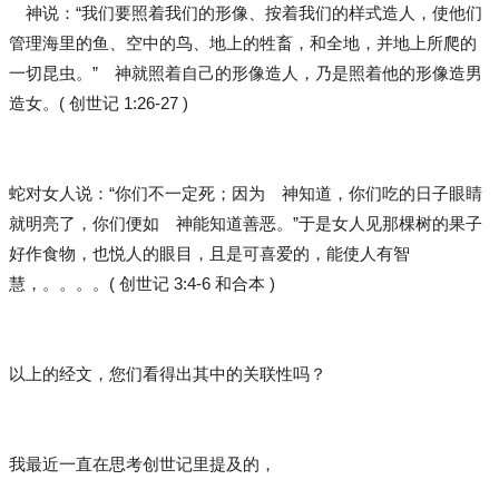
神说：“我们要照着我们的形像、按着我们的样式造人，使他们
管理海里的鱼、空中的鸟、地上的牲畜，和全地，并地上所爬的
一切昆虫。” 神就照着自己的形像造人，乃是照着他的形像造男
造女。( 创世记 1:26-27 )
蛇对女人说：“你们不一定死；因为 神知道，你们吃的日子眼睛
就明亮了，你们便如 神能知道善恶。”于是女人见那棵树的果子
好作食物，也悦人的眼目，且是可喜爱的，能使人有智
慧，。。。。( 创世记 3:4-6 和合本 )
以上的经文，您们看得出其中的关联性吗？
我最近一直在思考创世记里提及的，