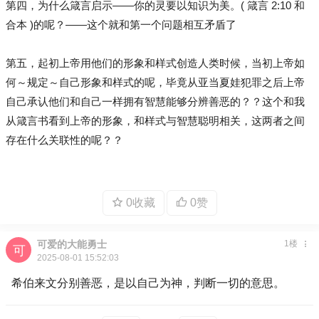
第四，为什么箴言启示——你的灵要以知识为美。( 箴言 2:10 和
合本 )的呢？——这个就和第一个问题相互矛盾了
第五，起初上帝用他们的形象和样式创造人类时候，当初上帝如
何～规定～自己形象和样式的呢，毕竟从亚当夏娃犯罪之后上帝
自己承认他们和自己一样拥有智慧能够分辨善恶的？？这个和我
从箴言书看到上帝的形象，和样式与智慧聪明相关，这两者之间
存在什么关联性的呢？？
0收藏
0赞
可爱的大能勇士
1楼
2025-08-01 15:52:03
希伯来文分别善恶，是以自己为神，判断一切的意思。