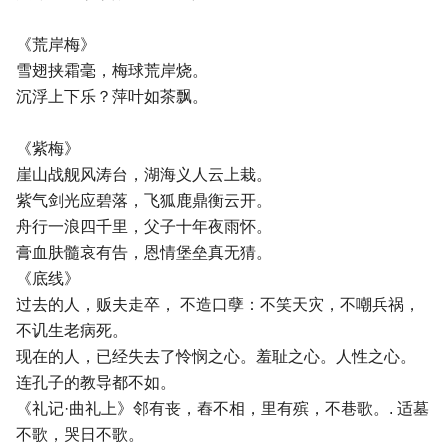
《荒岸梅》
雪翅挟霜毫，梅球荒岸烧。
沉浮上下乐？萍叶如茶飘。
《紫梅》
崖山战舰风涛台，湖海义人云上栽。
紫气剑光应碧落，飞狐鹿鼎衡云开。
舟行一浪四千里，父子十年夜雨怀。
膏血肤髓哀有告，恩情堡垒真无猜。
《底线》
过去的人，贩夫走卒， 不造口孽：不笑天灾，不嘲兵祸，
不讥生老病死。
现在的人，已经失去了怜悯之心。羞耻之心。人性之心。
连孔子的教导都不如。
《礼记·曲礼上》邻有丧，舂不相，里有殡，不巷歌。. 适墓
不歌，哭日不歌。