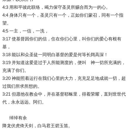
4:3 用和平彼此联络，竭力保守圣灵所赐合而为一的心。
4:4 身体只有一个，圣灵只有一个，正如你们蒙召，同有一个指
望。
4:5 一主，一信，一洗，
3:17 使基督因你们的信，住在你们心里，叫你们的爱心有根有
基，
3:18 能以和众圣徒一同明白基督的爱是何等长阔高深！
3:19 并知道这爱是过于人所能测度的，便叫 神一切所充满的，
充满了你们。
3:20 神能照着运行在我们心里的大力，充充足足地成就一切，超
过我们所求所想的。
3:21 但愿他在教会中，并在基督耶稣里，得着荣耀，直到世世代
代，永永远远。阿们。
绰绰有余
降龙伏虎倚天剑，白马君王碧玉笛。