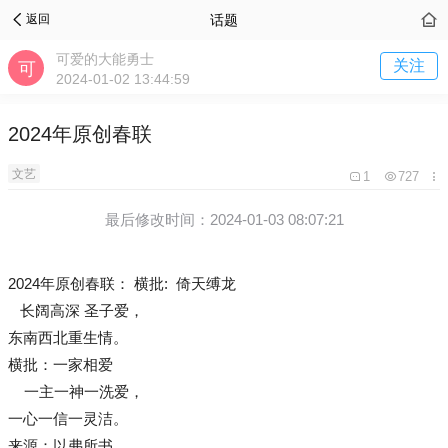
话题
返回
可爱的大能勇士
关注
2024-01-02 13:44:59
2024年原创春联
文艺
1
727
最后修改时间：2024-01-03 08:07:21
2024年原创春联： 横批: 倚天缚龙
长阔高深 圣子爱，
东南西北重生情。
横批：一家相爱
一主一神一洗爱，
一心一信一灵洁。
来源：以弗所书