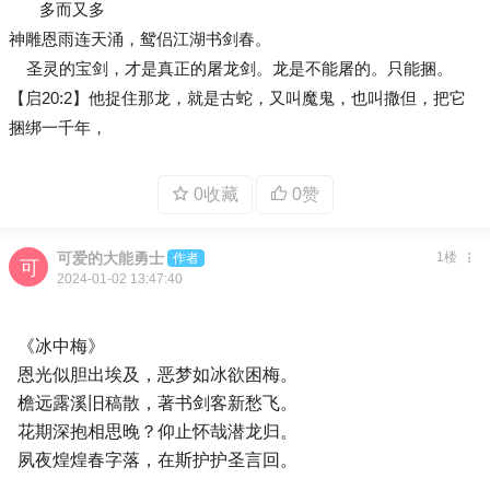
多而又多
神雕恩雨连天涌，鸳侣江湖书剑春。
圣灵的宝剑，才是真正的屠龙剑。龙是不能屠的。只能捆。
【启20:2】他捉住那龙，就是古蛇，又叫魔鬼，也叫撒但，把它
捆绑一千年，
0收藏
0赞
可爱的大能勇士
1楼
作者
2024-01-02 13:47:40
《冰中梅》
恩光似胆出埃及，恶梦如冰欲困梅。
檐远露溪旧稿散，著书剑客新愁飞。
花期深抱相思晚？仰止怀哉潜龙归。
夙夜煌煌春字落，在斯护护圣言回。