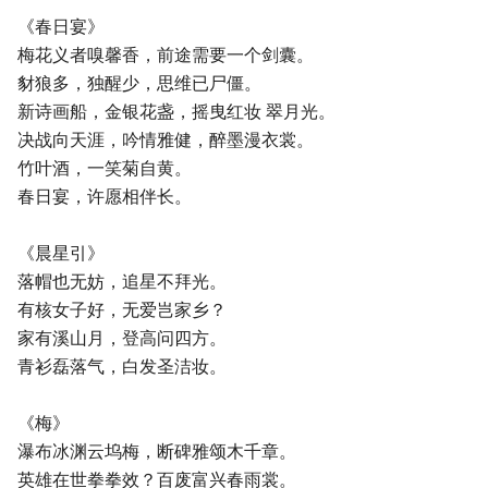
《春日宴》
梅花义者嗅馨香，前途需要一个剑囊。
豺狼多，独醒少，思维已尸僵。
新诗画船，金银花盏，摇曳红妆 翠月光。
决战向天涯，吟情雅健，醉墨漫衣裳。
竹叶酒，一笑菊自黄。
春日宴，许愿相伴长。
《晨星引》
落帽也无妨，追星不拜光。
有核女子好，无爱岂家乡？
家有溪山月，登高问四方。
青衫磊落气，白发圣洁妆。
《梅》
瀑布冰渊云坞梅，断碑雅颂木千章。
英雄在世拳拳效？百废富兴春雨裳。