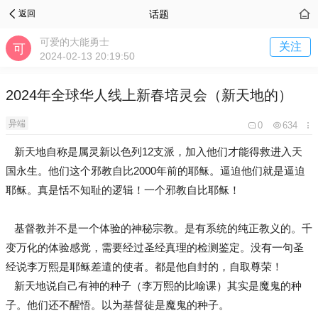
话题
返回
可爱的大能勇士
关注
2024-02-13 20:19:50
2024年全球华人线上新春培灵会（新天地的）
异端
0
634
新天地自称是属灵新以色列12支派，加入他们才能得救进入天
国永生。他们这个邪教自比2000年前的耶稣。逼迫他们就是逼迫
耶稣。真是恬不知耻的逻辑！一个邪教自比耶稣！
基督教并不是一个体验的神秘宗教。是有系统的纯正教义的。千
变万化的体验感觉，需要经过圣经真理的检测鉴定。没有一句圣
经说李万熙是耶稣差遣的使者。都是他自封的，自取尊荣！
新天地说自己有神的种子（李万熙的比喻课）其实是魔鬼的种
子。他们还不醒悟。以为基督徒是魔鬼的种子。