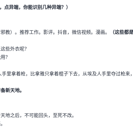
，点异端，你能识别几种异端？）
传邪教）。推荐工作。影评。抖音，微信视频。漫画。
（这些都
上这些外衣呢？
能用？
人手里拿着枪，比拿雅只拿着棍子下去，从埃及人手里夺过枪来
防备新天地。
天地之后，不可能回头，至死不改。
惑。