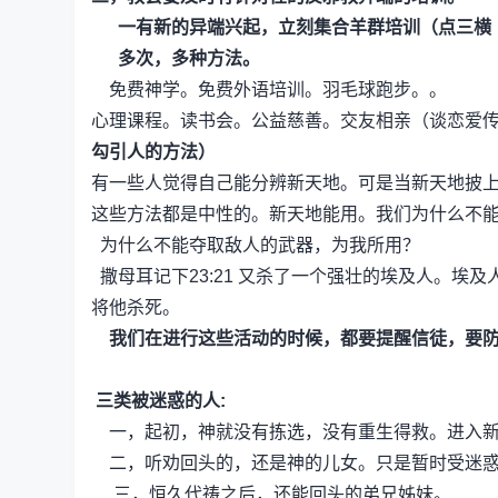
一有新的异端兴起，立刻集合羊群培训（点三横 
多次，多种方法。
免费神学。免费外语培训。羽毛球跑步。。
心理课程。读书会。公益慈善。交友相亲（谈恋爱
勾引人的方法）
有一些人觉得自己能分辨新天地。可是当新天地披
这些方法都是中性的。新天地能用。我们为什么不
为什么不能夺取敌人的武器，为我所用？
撒母耳记下23:21
又杀了一个强壮的埃及人。埃及
将他杀死。
我们在进行这些活动的时候，都要提醒信徒，要
三类被迷惑的人:
一，起初，神就没有拣选，没有重生得救。进入新
二，听劝回头的，还是神的儿女。只是暂时受迷
三，恒久代祷之后，还能回头的弟兄姊妹。