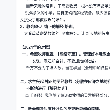
而新天地的培训，不需要收费，根本没有年龄学
饥渴慕义的小羊，没有正确的解经装备。缺少装备
反接受了邪教错误的培训。
3，
教会缺少 纯正的解经 培训。
太看重黄迦勒牧师的 灵意解经。让 新天地的假寓
【2024年的对策】
一，希望牧师重视 【网络守望】。管理好本地教
一发现，就通知全群，不要加她的微信。
千万不要为了凑人数，留在群里（会暗中加微信
二
，求主兴起 纯正的圣经教师（分散在应许之地的
不断地进行【解经培训】
点【查经】我删除了黄迦勒牧师的灵意解经部分，
三，教会要及时有针对性的反邪教异端的培训。