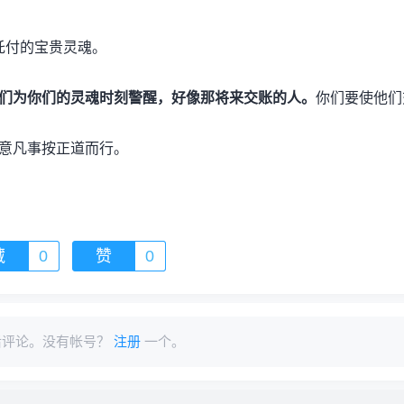
。
托付的宝贵灵魂。
们为你们的灵魂时刻警醒，好像那将来交账的人。
你们要使他们
意凡事按正道而行。
藏
0
赞
0
后评论。没有帐号？
注册
一个。