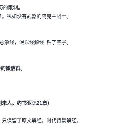
历的限制。
。犹如没有武器的乌克兰战士。
意解经，假以经解经 钻了空子。
会的微信群。
）
利未人。约书亚记21章）
只保留了原文解经，时代背景解经。