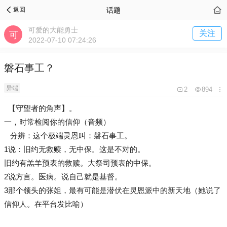
话题
返回
可爱的大能勇士
关注
2022-07-10 07:24:26
磐石事工？
异端
2
894
【守望者的角声】。
一，时常检阅你的信仰（音频）
分辨：这个极端灵恩叫：磐石事工。
1说：旧约无救赎，无中保。这是不对的。
旧约有羔羊预表的救赎。大祭司预表的中保。
2说方言。医病。说自己就是基督。
3那个领头的张姐，最有可能是潜伏在灵恩派中的新天地（她说了
信仰人。在平台发比喻）