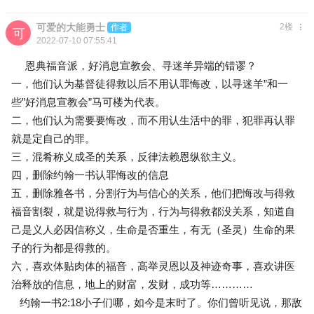
可爱的大能勇士
2楼
作者
2022-07-10 07:55:41
恩典福音派，好消息宣教会、寻迷羊异端的错谬？
一，他们认为基督徒得救以后不用认罪悔改，以寻迷羊”和一
些”好消息宣教会”马可楼为代表。
二，他们认为需要要悔改，而不用认生活中的罪，犯罪再认罪
就是定自己的罪。
三，混肴称义成圣的关系，反律法赖恩纵欲主义。
四，删除约翰一书认罪悔改的信息
五，删除雅各书，分割行为与信心的关系，他们把悔改与得救
福音割裂，就是说得救与行为，行为与得救都没关系，知道自
己是义人必因信称义，生命是否重生，有无（圣灵）生命的果
子的行为都是得救的。
六，喜欢体贴肉体的福音，高举灵恩以及神迹奇事，喜欢讲医
治释放的信息，地上的财富，发财，成功等…………
约翰一书2:18
小子们哪，如今是末时了。你们曾听见说，那敌