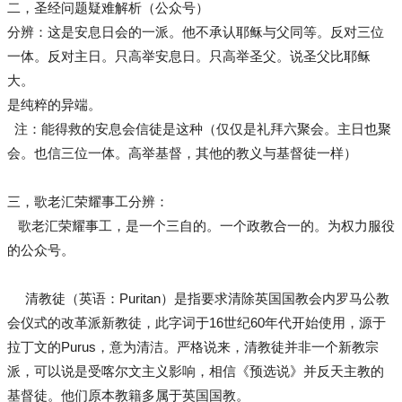
二，圣经问题疑难解析（公众号）
分辨：这是安息日会的一派。他不承认耶稣与父同等。反对三位
一体。反对主日。只高举安息日。只高举圣父。说圣父比耶稣
大。
是纯粹的异端。
注：能得救的安息会信徒是这种（仅仅是礼拜六聚会。主日也聚
会。也信三位一体。高举基督，其他的教义与基督徒一样）
三，歌老汇荣耀事工分辨：
歌老汇荣耀事工，是一个三自的。一个政教合一的。为权力服役
的公众号。
清教徒（英语：Puritan）是指要求清除英国国教会内罗马公教
会仪式的改革派新教徒，此字词于16世纪60年代开始使用，源于
拉丁文的Purus，意为清洁。严格说来，清教徒并非一个新教宗
派，可以说是受喀尔文主义影响，相信《预选说》并反天主教的
基督徒。他们原本教籍多属于英国国教。