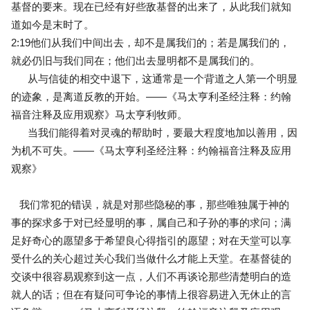
基督的要来。现在已经有好些敌基督的出来了，从此我们就知
道如今是末时了。
2:19
他们从我们中间出去，却不是属我们的；若是属我们的，
就必仍旧与我们同在；他们出去显明都不是属我们的。
从与信徒的相交中退下，这通常是一个背道之人第一个明显
的迹象，是离道反教的开始。——《马太亨利圣经注释：约翰
福音注释及应用观察》马太亨利牧师。
当我们能得着对灵魂的帮助时，要最大程度地加以善用，因
为机不可失。——《马太亨利圣经注释：约翰福音注释及应用
观察》
我们常犯的错误，就是对那些隐秘的事，那些唯独属于神的
事的探求多于对已经显明的事，属自己和子孙的事的求问；满
足好奇心的愿望多于希望良心得指引的愿望；对在天堂可以享
受什么的关心超过关心我们当做什么才能上天堂。在基督徒的
交谈中很容易观察到这一点，人们不再谈论那些清楚明白的造
就人的话；但在有疑问可争论的事情上很容易进入无休止的言