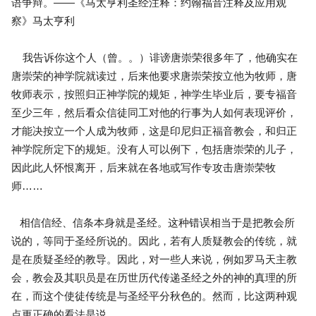
语争辩。——《马太亨利圣经注释：约翰福音注释及应用观
察》马太亨利
我告诉你这个人（曾。。）诽谤唐崇荣很多年了，他确实在
唐崇荣的神学院就读过，后来他要求唐崇荣按立他为牧师，唐
牧师表示，按照归正神学院的规矩，神学生毕业后，要专福音
至少三年，然后看众信徒同工对他的行事为人如何表现评价，
才能决按立一个人成为牧师，这是印尼归正福音教会，和归正
神学院所定下的规矩。没有人可以例下，包括唐崇荣的儿子，
因此此人怀恨离开，后来就在各地或写作专攻击唐崇荣牧
师……
相信信经、信条本身就是圣经。这种错误相当于是把教会所
说的，等同于圣经所说的。因此，若有人质疑教会的传统，就
是在质疑圣经的教导。因此，对一些人来说，例如罗马天主教
会，教会及其职员是在历世历代传递圣经之外的神的真理的所
在，而这个使徒传统是与圣经平分秋色的。然而，比这两种观
点更正确的看法是说，