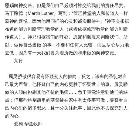
恩赐向神交账。但是我们自己必须对神交给我们的责任尽责。
马丁路德（Martin Luther）写到：“管理教堂的人和传道人一样
蒙神的喜悦，因为他用同样的心灵和诚实服侍神。”神不会根据
布道的能力判断管理教堂的人（或者依据修理教堂的能力判断
传道人）。神只根据我们的呼召、恩赐和顺服来判断我们。所
以，做你自己当做 的事，不要和任何人比较，而且尽心尽力地
去做，因为有一天我们要为着所做的和未做的向神交账。
——莱肯
属灵骄傲很容易有怀疑别人的倾向；反之，谦卑的圣徒对自
己最为严苛，他怀疑自己的内心更胜于怀疑世上的事。属灵骄
傲的人倾向挑剔其他圣徒的毛病……急于察觉注意到他们的缺
点；但那些特别谦卑的基督徒在家中有太多事可做，要察看自
己内心里的诸多邪恶，且十分关注此事，因此他不去探究别人
的内心。
——爱德.华兹牧师