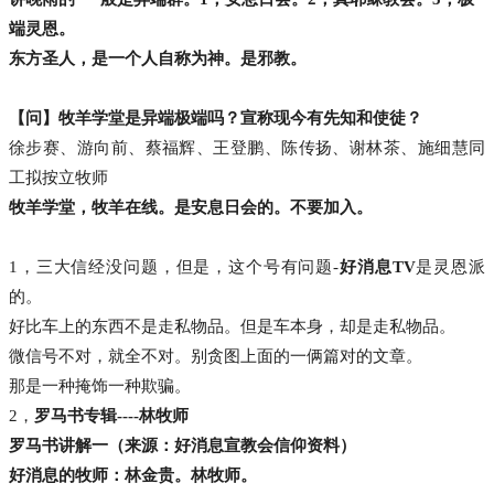
端灵恩。
东方圣人，是一个人自称为神。是邪教。
【问】牧羊学堂是异端极端吗？宣称现今有先知和使徒？
徐步赛、游向前、蔡福辉、王登鹏、陈传扬、谢林茶、施细慧同
工拟按立牧师
牧羊学堂，牧羊在线。是安息日会的。不要加入。
1，三大信经没问题，但是，这个号有问题-
好消息TV
是灵恩派
的。
好比车上的东西不是走私物品。但是车本身，却是走私物品。
微信号不对，就全不对。别贪图上面的一俩篇对的文章。
那是一种掩饰一种欺骗。
2，
罗马书专辑----林牧师
罗马书讲解一（来源：好消息宣教会信仰资料）
好消息的牧师：林金贵。林牧师。