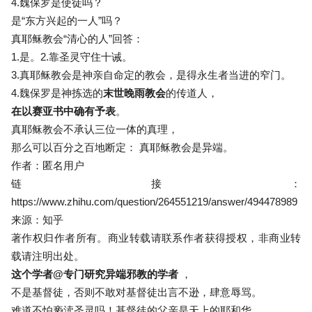
4.魏保罗是使徒吗？
是“东方兴起的一人”吗？
真耶稣教会“清心的人”回答：
1.是。2.靠圣灵守住十诫。
3.真耶稣教会是神亲自命定的教会，是得永生者当进的窄门。
4.魏保罗是神拣选的
末世晚雨教会
的传道人，
在以赛亚书中确有予表
。
真耶稣教会不承认三位一体的真理，
那么可以百分之百地断定： 真耶稣教会是异端。
作者：匿名用户
链接：
https://www.zhihu.com/question/264551219/answer/494478989
来源：知乎
著作权归作者所有。商业转载请联系作者获得授权，非商业转
载请注明出处。
这个学者
@专门研究异端邪教的学者
，
不是基督徒，否则不敢对基督徒出言不逊，肆意辱骂。
难道不怕亵渎圣灵吗！基督徒的父亲是天上的耶和华。