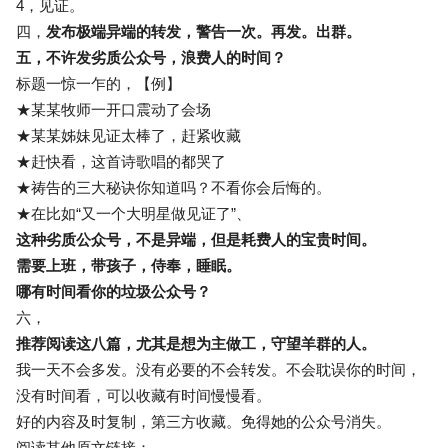
4，见证。
四，
发布极端异端的转发，警告一次。再发。出群。
五，不许发劣质公众号，浪费人的时间？
标题一惊一乍的，【例】
★某某牧师一开口震动了会场
★某某姊妹见证太棒了，赶紧收藏
★赶快看，这首诗歌唱的都哭了
★祷告的三大秘诀你知道吗？不看你会后悔的。
★在比如“又一个大明星做见证了”、
这种劣质公众号，不是异端，但是耗费人的宝贵时间。
需要上班，带孩子，侍奉，睡眠。
哪有时间看你的垃圾公众号？
六，
推荐阅读这八篇，尤其是想为主做工，守望羊群的人。
我一天不会多发。没有必要的不会转发。不会耽误你的时间，
没有时间看，可以收藏有时间慢慢看。
好的内容及时复制，第三方收藏。免得她的公众号消失。
阅读其他原文链接：