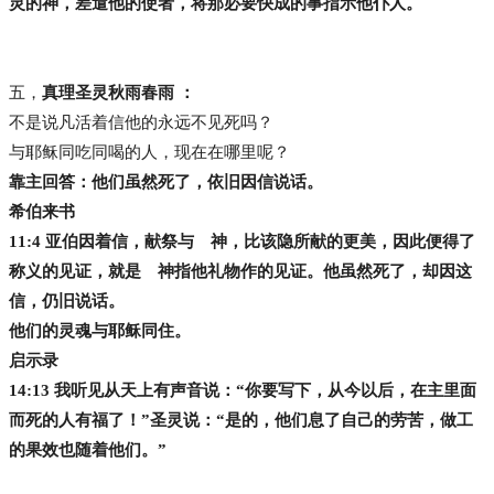
灵的神，差遣他的使者，将那必要快成的事指示他仆人。
五，
真理圣灵秋雨春雨 ：
不是说凡活着信他的永远不见死吗？
与耶稣同吃同喝的人，现在在哪里呢？
靠主回答：他们虽然死了，依旧因信说话。
希伯来书
11:4 亚伯因着信，献祭与 神，比该隐所献的更美，因此便得了
称义的见证，就是 神指他礼物作的见证。他虽然死了，却因这
信，仍旧说话。
他们的灵魂与耶稣同住。
启示录
14:13 我听见从天上有声音说：“你要写下，从今以后，在主里面
而死的人有福了！”圣灵说：“是的，他们息了自己的劳苦，做工
的果效也随着他们。”