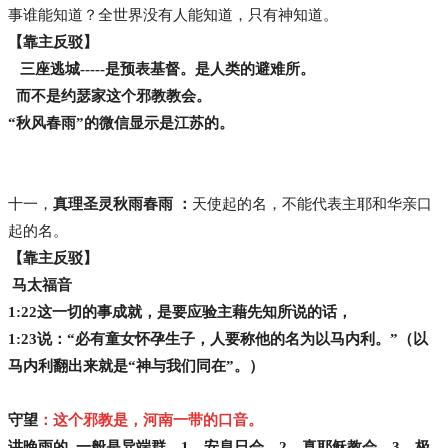
事谁能知道？全世界没有人能知道，只有神知道。
【靠主反驳】
三座逃城-----是预表基督。是人类的避难所。
而不是约瑟家这个邪教教会。
“秋风春雨”的微信显示是江苏的。
十一，
真理圣灵秋雨春雨 ：
天使起的名，不能代表主耶和华亲口
起的名。
【靠主反驳】
马太福音
1:22
这一切的事成就，是要应验主藉先知所说的话，
1:23
说：“必有童女怀孕生子，人要称他的名为以马内利。”（以
马内利翻出来就是“神与我们同在”。）
守望
：这个邪教是，河南一带的口音。
讲晚雨的 一般是异端群。1，安息日会。2，真耶稣教会。3，极