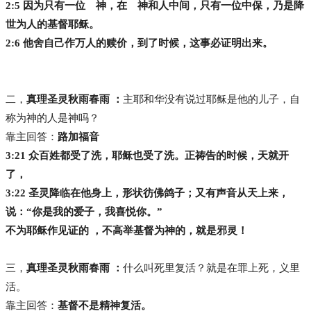
2:5 因为只有一位 神，在 神和人中间，只有一位中保，乃是降
世为人的基督耶稣。
2:6 他舍自己作万人的赎价，到了时候，这事必证明出来。
二，
真理圣灵秋雨春雨 ：
主耶和华没有说过耶稣是他的儿子，自
称为神的人是神吗？
靠主回答：
路加福音
3:21 众百姓都受了洗，耶稣也受了洗。正祷告的时候，天就开
了，
3:22 圣灵降临在他身上，形状彷佛鸽子；又有声音从天上来，
说：“你是我的爱子，我喜悦你。”
不为耶稣作见证的 ，不高举基督为神的，就是邪灵！
三，
真理圣灵秋雨春雨 ：
什么叫死里复活？就是在罪上死，义里
活。
靠主回答：
基督不是精神复活。