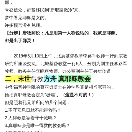
部，
号召信众，赶紧移民到“新耶路撒冷”来。
梦中看见耶稣是女的。
许多预言没有兑现。
【分辨】唐牧师说：凡是用第一人称说话的，我就是耶稣。
都是出于邪灵！
2019年5月10日上午，北辰基督教堂李路军牧师一行到宗教
研究所座谈交流。北城基督教堂一行5人，分别为副主任李路军
牧师、教务主任李晓燕牧师、办公室副主任王兴华传道
二，末世
得救
方舟
真耶稣教会
中华福音神学院的蔡丽贞博士在神学界算是相当宽容的，
她把真耶稣教会定为“极端”
。（这是不对的！）
但是照着孔兄弟所问的几个问题：
1.不守安息日就不能得救吗？
2.人得救是靠着守十诫吗？
3.真耶稣会是唯一得救的教会吗？