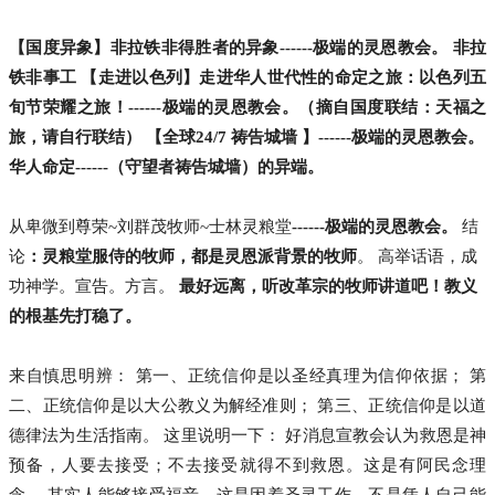
【国度异象】非拉铁非得胜者的异象
------
极端的灵恩教会。
非拉
铁非事工
【走进以色列】走进华人世代性的命定之旅：以色列五
旬节荣耀之旅！
------
极端的灵恩教会。
（摘自国度联结：天福之
旅，请自行联结）
【全球24/7 祷告城墙 】
------
极端的灵恩教会。
华人命定------（守望者祷告城墙）的异端。
从卑微到尊荣~刘群茂牧师~士林灵粮堂
------
极端的灵恩教会。
结
论
：灵粮堂服侍的牧师，都是灵恩派背景的牧师
。 高举话语，成
功神学。宣告。方言。
最好远离，听改革宗的牧师讲道吧！教义
的根基先打稳了。
来自慎思明辨： 第一、正统信仰是以圣经真理为信仰依据； 第
二、正统信仰是以大公教义为解经准则； 第三、正统信仰是以道
德律法为生活指南。 这里说明一下： 好消息宣教会认为救恩是神
预备，人要去接受；不去接受就得不到救恩。这是有阿民念理