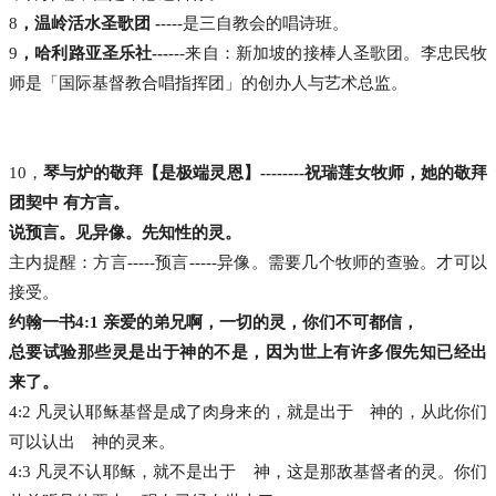
8
，温岭活水圣歌团 -
----是三自教会的唱诗班。
9
，哈利路亚圣乐社---
---来自：新加坡的接棒人圣歌团。李忠民牧
师是「国际基督教合唱指挥团」的创办人与艺术总监。
10，
琴与炉的敬拜【是极端灵恩】--------祝瑞莲女牧师，她的敬拜
团契中 有方言。
说预言。见异像。先知性的灵。
主内提醒：方言-----预言-----异像。需要几个牧师的查验。才可以
接受。
约翰一书4:1 亲爱的弟兄啊，一切的灵，你们不可都信，
总要试验那些灵是出于神的不是，因为世上有许多假先知已经出
来了。
4:2 凡灵认耶稣基督是成了肉身来的，就是出于 神的，从此你们
可以认出 神的灵来。
4:3 凡灵不认耶稣，就不是出于 神，这是那敌基督者的灵。你们