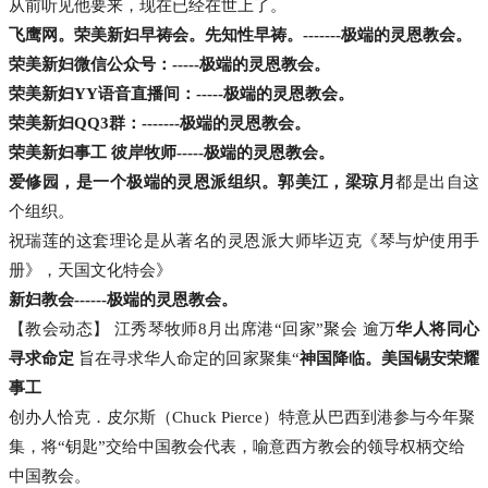
从前听见他要来，现在已经在世上了。
飞鹰网。荣美新妇早祷会。先知性早祷。
-------
极端的灵恩教会。
荣美新妇微信公众号：
-----
极端的灵恩教会。
荣美新妇YY语音直播间：
-----
极端的灵恩教会。
荣美新妇QQ3群：
-------
极端的灵恩教会。
荣美新妇事工 彼岸牧师
-----
极端的灵恩教会。
爱修园，是一个极端的灵恩派组织。郭美江，梁琼月
都是出自这
个组织。
祝瑞莲的这套理论是从著名的灵恩派大师毕迈克《琴与炉使用手
册》，天国文化特会》
新妇教会------
极端的灵恩教会。
【教会动态】 江秀琴牧师8月出席港“回家”聚会 逾万
华人将同心
寻求命定
旨在寻求华人命定的回家聚集“
神国降临。美国锡安荣耀
事工
创办人恰克．皮尔斯（Chuck Pierce）特意从巴西到港参与今年聚
集，将“钥匙”交给中国教会代表，喻意西方教会的领导权柄交给
中国教会。