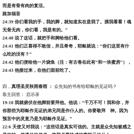
而是有骨有肉的复活。
路加福音
24:39 你们看我的手，我的脚，就知道实在是我了。摸我看看！魂
无骨无肉，你们看，我是有的。”
24:40 说了这话，就把手和脚给他们看。
24:41 他们正喜得不敢信，并且希奇，耶稣就说：“你们这里有什
么吃的没有？”
24:42 他们便给他一片烧鱼（注：有古卷在此有“和一块蜜房”），
24:43 他接过来，在他们面前吃了。
四，
真理圣灵秋雨春雨 ：
众先知的书有给耶稣的见证吗？
靠主回答： 启示录
19:10 我就俯伏在他脚前要拜他。他说：“千万不可！我和你，并
你那些为耶稣作见证的弟兄同是作仆人的。你要敬拜 神。因为
预言中的灵意乃是为耶稣作见证。”
22:6 天使又对我说：“这些话是真实可信的。主就是众先知被感之