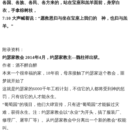
各国、各族、各民、各方来的，站在宝座和羔羊面前，身穿白
衣，手拿棕树枝，
7:10 大声喊着说：“愿救恩归与坐在宝座上我们的 神，也归与羔
羊。”
附录资料：
约瑟家教会 2014年4月，约瑟家教主---魏柱祥出狱。
作者：酒不醉自醉
本来一个很幸福的家，18年前，母亲接触了约瑟家这个教会，噩
梦就开始了
这就是约瑟家的6000千年工程计划，不信它的人都将受到神的惩
罚，只有信它的人才能永生。
“葡萄园”的项目，他们大肆宣传，只有进“葡萄园”才能躲过灾
难，获得永生。注：约瑟家教会以“永业”为开头，搞了服装厂、
修理厂、屠宰厂等）。从约瑟家教会中分离出一个新的教会“权能
叫。