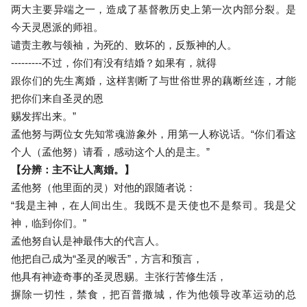
两大主要异端之一，造成了基督教历史上第一次内部分裂。是
今天灵恩派的师祖。
谴责主教与领袖，为死的、败坏的，反叛神的人。
---------不过，你们有没有结婚？如果有，就得
跟你们的先生离婚，这样割断了与世俗世界的藕断丝连，才能
把你们来自圣灵的恩
赐发挥出来。”
孟他努与两位女先知常魂游象外，用第一人称说话。“你们看这
个人（孟他努）请看，感动这个人的是主。”
【分辨：主不让人离婚。】
孟他努（他里面的灵）对他的跟随者说：
“我是主神，在人间出生。我既不是天使也不是祭司。我是父
神，临到你们。”
孟他努自认是神最伟大的代言人。
他把自己成为“圣灵的喉舌”，方言和预言，
他具有神迹奇事的圣灵恩赐。主张行苦修生活，
摒除一切性，禁食，把百普撒城，作为他领导改革运动的总