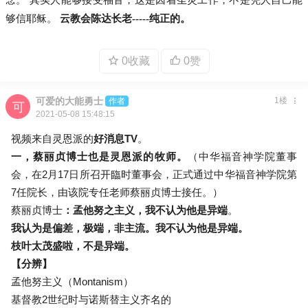
念。 其实人能够接受福音，这是因着圣灵工作，不是凭人自己能
够信耶稣。
云教会陈达长老-----纯正的。
0收藏
0赞
可爱的大能勇士
1楼
作者
2021-05-08 15:48:15
视频来自灵恩派的
好消息TV
。
一，蔡丽贞博士也是灵恩派的牧师。
（中华福音神学院董事
会，在2月17日所召开臨时董事会，正式通过中华福音神学院第
7任院长，由该院专任老师蔡丽贞博士接任。）
蔡丽贞博士
：孟他努之主义，我不认为他是异端
。
我认为是偏差，极端，非主流。我不认为他是异端。
枝叶太茂盛啦，不是异端。
【分辨】
孟他努主义（Montanism）
基督教2世纪时与诺斯替主义齐名的