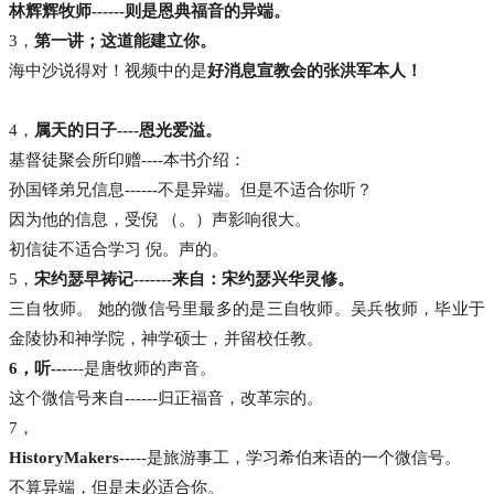
林辉辉牧师------则是恩典福音的异端。
3，
第一讲；这道能建立你。
海中沙说得对！视频中的是
好消息宣教会的张洪军本人！
4，
属天的日子----恩光爱溢。
基督徒聚会所印赠----本书介绍：
孙国铎弟兄信息------不是异端。但是不适合你听？
因为他的信息，受倪 （。）声影响很大。
初信徒不适合学习 倪。声的。
5，
宋约瑟早祷记-------来自：宋约瑟兴华灵修。
三自牧师。 她的微信号里最多的是三自牧师。吴兵牧师，毕业于
金陵协和神学院，神学硕士，并留校任教。
6，听---
---是唐牧师的声音。
这个微信号来自------归正福音，改革宗的。
7，
HistoryMakers--
---是旅游事工，学习希伯来语的一个微信号。
不算异端，但是未必适合你。