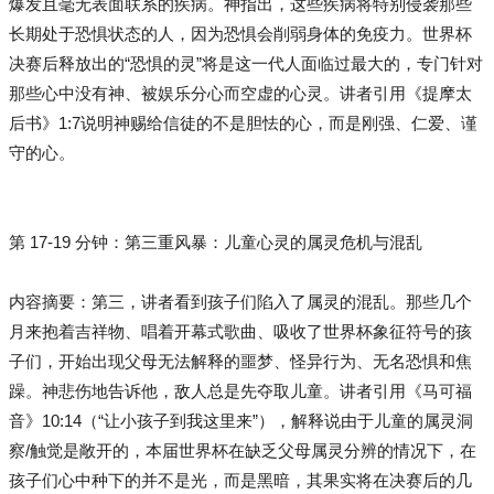
爆发且毫无表面联系的疾病。神指出，这些疾病将特别侵袭那些
长期处于恐惧状态的人，因为恐惧会削弱身体的免疫力。世界杯
决赛后释放出的“恐惧的灵”将是这一代人面临过最大的，专门针对
那些心中没有神、被娱乐分心而空虚的心灵。讲者引用《提摩太
后书》1:7说明神赐给信徒的不是胆怯的心，而是刚强、仁爱、谨
守的心。
第 17-19 分钟：第三重风暴：儿童心灵的属灵危机与混乱
内容摘要：第三，讲者看到孩子们陷入了属灵的混乱。那些几个
月来抱着吉祥物、唱着开幕式歌曲、吸收了世界杯象征符号的孩
子们，开始出现父母无法解释的噩梦、怪异行为、无名恐惧和焦
躁。神悲伤地告诉他，敌人总是先夺取儿童。讲者引用《马可福
音》10:14（“让小孩子到我这里来”），解释说由于儿童的属灵洞
察/触觉是敞开的，本届世界杯在缺乏父母属灵分辨的情况下，在
孩子们心中种下的并不是光，而是黑暗，其果实将在决赛后的几