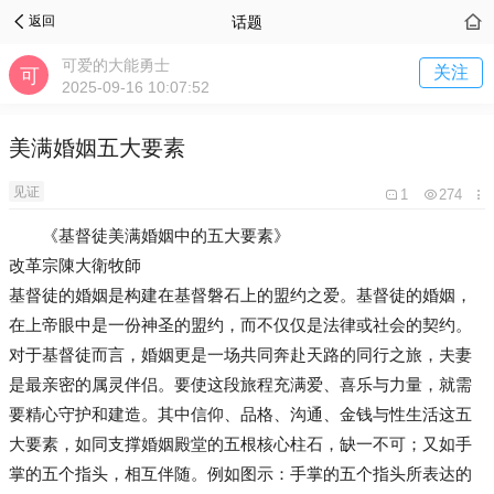
话题
返回
可爱的大能勇士
关注
2025-09-16 10:07:52
美满婚姻五大要素
见证
1
274
《基督徒美满婚姻中的五大要素》
改革宗陳大衛牧師
基督徒的婚姻是构建在基督磐石上的盟约之爱。基督徒的婚姻，
在上帝眼中是一份神圣的盟约，而不仅仅是法律或社会的契约。
对于基督徒而言，婚姻更是一场共同奔赴天路的同行之旅，夫妻
是最亲密的属灵伴侣。要使这段旅程充满爱、喜乐与力量，就需
要精心守护和建造。其中信仰、品格、沟通、金钱与性生活这五
大要素，如同支撑婚姻殿堂的五根核心柱石，缺一不可；又如手
掌的五个指头，相互伴随。例如图示：手掌的五个指头所表达的