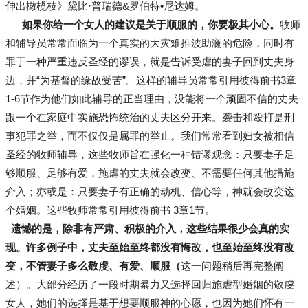
伸出橄榄枝》黛比·普瑞德&罗伯特•尼达姆。
如果你给一个女人的建议是关于顺服的，你要极其小心。
牧师
和辅导员常常面临为一个真实的大灾难推波助澜的危险，同时有
罪于一种严重违反圣经的谬误，就是告诉受虐的妻子回到丈夫身
边，并“为基督的缘故受苦”。这样的辅导员常常引用彼得前书3章
1-6节作为他们如此辅导的正当理由，没能将一个顽固不信的丈夫
跟一个在家庭中实施恐怖统治的丈夫区分开来。袭击和殴打是刑
事犯罪之举，而不仅仅是属罪的举止。我们常常看到妇女被相信
圣经的牧师辅导，这些牧师旨在强化一种错谬观念：只要妻子足
够顺服、足够有爱，施虐的丈夫就会改变、不需要任何其他措施
介入；亦或是：只要妻子有正确的动机、信心等，神就会改变这
个婚姻。这些牧师常常引用彼得前书 3章1节。
遗憾的是，除非有严肃、积极的介入，这些结果很少会真的实
现。
许多例子中，丈夫至始至终都没有悔改，也至始至终没有改
变，不管妻子多么敬虔、有爱、顺服（
这一问题稍后再完整阐
述）。大部分经历了一段时期暴力又选择回归施虐型婚姻的敬虔
女人，她们的选择是基于想要顺服神的心愿，也因为她们怀有一