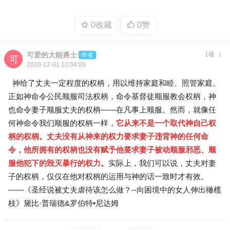
0收藏
0赞
可爱的大能勇士
1楼
作者
2020-12-01 10:04:03
神给了丈夫一定程度的权柄，用以维持家庭和睦、照管家庭。
正如神命令公民顺服司法权柄，命令基督徒顺服教会权柄，神
也命令妻子顺服丈夫的权柄——在凡事上顺服。然而，就像任
何神命令我们顺服的权柄一样，
它从来不是一个取代神自己权
柄的权柄。丈夫没有从神来的权力要求妻子违背神的任何命
令，他所拥有的权柄也没有赋予他要求妻子被动顺服邪恶、顺
服他犯下的毁灭暴行的权力。
实际上，我们可以说，丈夫对妻
子的权柄，仅仅在他对权柄的运用与神的话一致时才有效。
——《圣经说被丈夫虐待该怎么做？--向困境中的女人伸出橄榄
枝》黛比·普瑞德&罗伯特•尼达姆