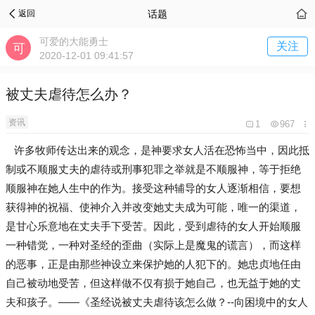
话题
返回
可爱的大能勇士
关注
2020-12-01 09:41:57
被丈夫虐待怎么办？
资讯
1
967
许多牧师传达出来的观念，是神要求女人活在恐怖当中，因此抵
制或不顺服丈夫的虐待或刑事犯罪之举就是不顺服神，等于拒绝
顺服神在她人生中的作为。接受这种辅导的女人逐渐相信，要想
获得神的祝福、使神介入并改变她丈夫成为可能，唯一的渠道，
是甘心乐意地在丈夫手下受苦。因此，受到虐待的女人开始顺服
一种错觉，一种对圣经的歪曲（实际上是魔鬼的谎言），而这样
的恶事，正是由那些神设立来保护她的人犯下的。她忠贞地任由
自己被动地受苦，但这样做不仅有损于她自己，也无益于她的丈
夫和孩子。——《圣经说被丈夫虐待该怎么做？--向困境中的女人