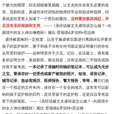
个极大的期望：回去就能修复婚姻，让丈夫的生命发生必要的改
变。悲剧的是，真诚但未经训练的牧师经常会鼓励这种选择，结
果就是给受害人加诸了一个责任的重担，
这种重担极其残忍，并
且没有圣经根据和支持。—
—《圣经说被丈夫虐待该怎么做？--向
困境中的女人伸出橄榄枝》黛比·普瑞德&罗伯特•尼达姆
虐待被遮掩到一定程度，以至于施虐者后面进行离婚诉讼并要求
孩子的监护权时，妻子和孩子没有任何书面证据证明暴行的存在
从而受到保护——这种情形并不少见。记住，在法庭上，谁有最
多的证明文件，谁就获胜。推论就是，没有证据的二手报告或指
控将不被考虑。
一本记录了准确时间轴的笔记本，可以成为无价
之宝。要保存好一切受伤或家产被毁的照片、短信、语音记录、
辅导记录、急诊室病历、医师报告、警方报告，等等，将
它们放
在一个指定的文件夹内，保存在一个安全的地方。这常常可以影
响到孩子监护权的归判，是共享孩子的监护权，还是仅仅享有监
督下的探视权。 ——《圣经说被丈夫虐待该怎么做？--向困境中
的女人伸出橄榄枝》黛比·普瑞德&罗伯特•尼达姆