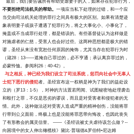
最后，我们要告诫所有帮助受虐妻子的人，如果存在犯罪行为，
不要拒绝司法机关的帮助。
一项应当私下处理的过错，和一个应
当交由司法机关处理的罪行之间具有极大的区别。如果有清楚迹
象表明妻子或孩子遭遇了犯罪行为，将之大事化小、小事化了，
掩盖或不当成罪行处理，都是错误的。有些基督徒认为这样做是
对施虐者的仁慈，受害人也会好过些。这两种思想都是极大的错
谬，圣经从来没有宽恕任何原因的掩饰，尤其当存在犯罪行为时
（箴28：13——遮掩自己罪过的，必不亨通；承认离弃罪过的，
必蒙怜恤。参阅利26：40-42）。
与之相反，神已经为我们设立了司法系统，惩罚向社会中无辜人
士犯下恶行的侵犯
者。圣经宣布这一权柄是神为了我们的益处设
立的（罗13：1-5），对神的方法置若罔闻、试图秘密地处理袭击
和殴打之罪，不仅是恶劣的谬误，而且是对受害者和侵犯者的无
情。此外，这种做法还对受害人造成严重的精神创伤，没能将罪
行带到公义面前，终极上也是没能将罪恶带向悔改，也因此丧失
了有形教会的属灵信誉。 ——《圣经说被丈夫虐待该怎么做？--
向困境中的女人伸出橄榄枝》黛比·普瑞德&罗伯特•尼达姆