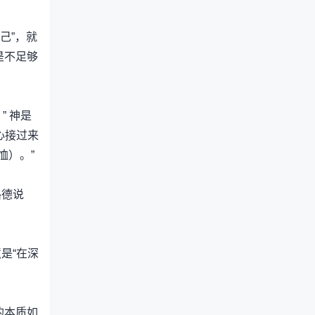
自己”，就
是不足够
” 神是
心接过来
恤）。”
路德说
是“在深
的本质如