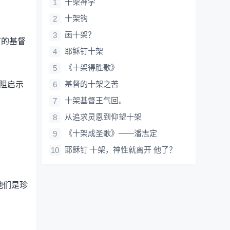
十架神学
十架钩
画十架？
钉的基督
耶稣钉十架
《十架得胜歌》
基督的十架之苦
拦阻启示
十架基督王气回。
从追求灵恩到仰望十架
《十架成圣歌》——潘志定
耶稣钉 十架，神性就离开 他了？
他们是珍
。