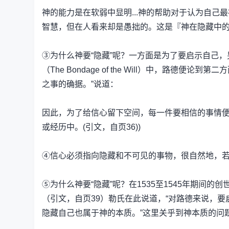
神的能力是在软弱中显明...神的帮助对于认为自己
智慧，但在人看来却是愚拙的。这是『神在隐藏中的智
③为什么神要“隐藏”呢？一方面是为了要启示自己
（The Bondage of the Will）中，路
之事的确据。”说道：
因此，为了给信心留下空间，每一件要相信的事情
或经历中。(引文，自页36))
④信心必须指向隐藏和不可见的事物，很自然地，
⑤为什么神要“隐藏”呢？在1535至1545年期间
（引文，自页39）勒氏在此说道，“对路德来说，
隐藏自己也属于神的本质。”这里关乎到神本质的问