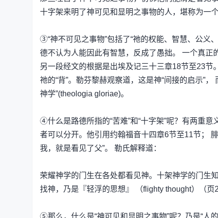
十字架来明了神可见和显明之事物的人，堪称为一个神
③“神不可见之事物”包括了“祂的权能、智慧、公义
德不认为人能因此有智慧，反成了愚拙。 一个真正的
另一段经文的根据是出埃及记三十三章18节至23节
祂的“背”。勒芬黎赫观察道，这是神“间接的启示”，
神学”(theologia gloriae)。
④什么是路德所指的“苦难”和“十字架”呢？有两重
者可以分开。他引用约翰福音十四章6节至11节； 
我，就是看见了父”。 勒氏解释道：
荣耀神学的门生在各处都看见神。十架神学的门生
找神，乃是『轻浮的思想』 （flighty thought）（页
⑤那么，什么是“神可见和显明之事物”呢？乃是“人