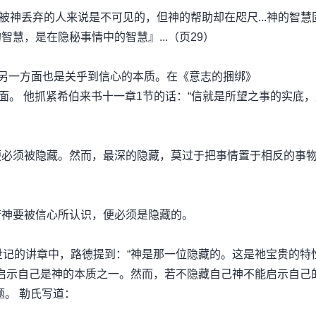
最被神丢弃的人来说是不可见的，但神的帮助却在咫尺...神的智慧
慧，是在隐秘事情中的智慧』...（页29）
，另一方面也是关乎到信心的本质。在《意志的捆绑》
德便论到第二方面。 他抓紧希伯来书十一章1节的话：“信就是所望之事的实底
便必须被隐藏。然而，最深的隐藏，莫过于把事情置于相反的事
若神要被信心所认识，便必须是隐藏的。
的创世记的讲章中，路德提到：“神是那一位隐藏的。这是祂宝贵的特
要启示自己是神的本质之一。然而，若不隐藏自己神不能启示自己
题。 勒氏写道：