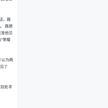
话，路
。 路德
只准他见
为“荣耀
不认为两
看见了
在别处寻