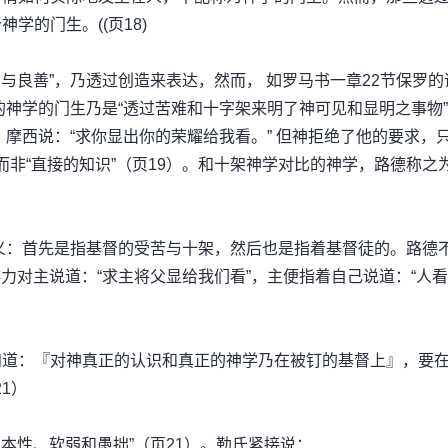
学的门生。((页18)
、与良善”，乃透过创造来表达，然而， 如罗马书一章22节保罗的
神学的门生乃是“透过苦难和十字架来明了神可见和显明之事物”
。摩西说：“求你显出你的荣耀给我看。” 但神拒绝了他的要求，
 而非“直接的知识”（页19）。和十架神学对比的神学，路德称之
意义：首先是指基督的受苦与十架，然后也是指着基督徒的。路德
腓力对主说道：“求主将父显给我们看”，主便指着自己说道：“人
知道：『对神真正的认识和真正的神学乃在被钉的基督上』，要
21）
的本性、软弱和愚拙”（页21）。勒氏紧接说：