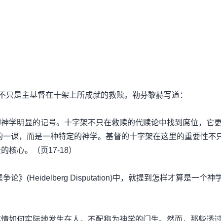
？它所关心的不只是主基督在十架上所成就的救赎。勒芬黎赫写道：
切神学明显的记号。十字架不只在救赎的代赎论中找到席位，它
的一课，而是一种特定的神学。基督的十字架在这里的重要性不
核心。（页17-18）
Heidelberg Disputation)中，就提到怎样才算是一个
事情如何实际地发生在人，不配称为神学的门生。然而，那些透