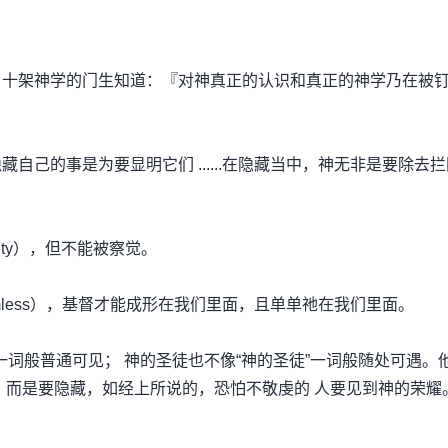
。十架神学的门生知道：『对神真正的认识和真正的神学乃在被
己的事是为要显明它们 ......在隐藏当中，神无非是要除去
ity），但不能被察觉。
mless），基督才能成形在我们里面，且单单祂在我们里面。
”一词般普通可见； 神的圣徒也不像“神的圣徒”一词般随处可遇。
，而是要隐藏，如经上所说的，恐怕不敬虔的 人要见到神的荣耀