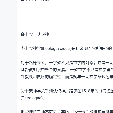
❶十架与认识神
①十架神学(theologia crucis)是什么呢
对于路德来说，十字架不只是神学的对象；它是一
基督教知识中整合的元素。 十架神学不只是神学里
到救赎和救恩的确定性，而是赋与一切神学命题远景的
②十架神学关乎到认识神。路德在1518年的《海德堡争论》(
(Theologae)：
那些埋首于神不可见之事物，彷佛他们能清楚看见