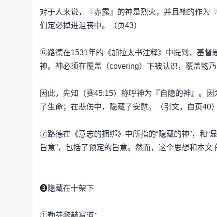
对于人来说，『赤露』的神是烈火，并且祂的作为
们定必掉进沮丧中。（页43）
⑥路德在1531年的《加拉太书注释》中提到，基
神。神必须在覆盖（covering）下被认识，覆盖物
因此，先知（赛45:15）称呼神为『自隐的神』
了生命；在悲伤中，隐藏了安慰。（引文，自页40
⑦路德在《意志的捆绑》中所指的“隐藏的神”，和“显明的神
旨意”，包括了预定的旨意。然而，这个思想和本文
❸隐藏在十架下
①勒芬黎赫写道：