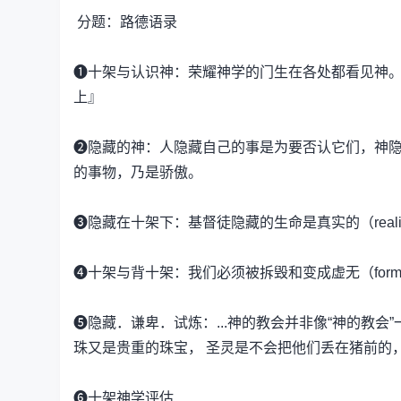
分题：路德语录
❶十架与认识神：荣耀神学的门生在各处都看见神
上』
❷隐藏的神：人隐藏自己的事是为要否认它们，神隐藏自
的事物，乃是骄傲。
❸隐藏在十架下：基督徒隐藏的生命是真实的（real
❹十架与背十架：我们必须被拆毁和变成虚无（for
❺隐藏．谦卑．试炼：...神的教会并非像“神的教会
珠又是贵重的珠宝， 圣灵是不会把他们丢在猪前的
❻十架神学评估