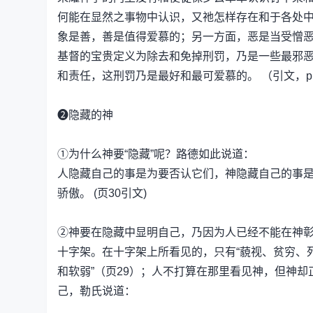
何能在显然之事物中认识，又祂怎样存在和于各处
象是善，善是值得爱慕的；另一方面，恶是当受憎
基督的宝贵定义为除去和免掉刑罚，乃是一些最邪
和责任，这刑罚乃是最好和最可爱慕的。 （引文，p.
❷隐藏的神
①为什么神要“隐藏”呢？路德如此说道：
人隐藏自己的事是为要否认它们，神隐藏自己的事是为
骄傲。 (页30引文)
②神要在隐藏中显明自己，乃因为人已经不能在神
十字架。在十字架上所看见的，只有“藐视、贫穷、死
和软弱”（页29）；人不打算在那里看见神，但神却
己，勒氏说道：