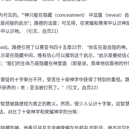
。”“神只能在隐藏（concealment） 中显露（reveal）
就是间接的启示”；路德的话是：可见得，在荣耀和尊荣中认识神
中认识祂。（引文，自页21）
 God)。路德引用了以赛亚书四十五章15节： “你实在是自隐的神。
示是在隐藏中间，唯有信心可以摸到这个启示，“启示是要给信
道：“我们的生命乃是隐藏在神里面 （即是说，简单地信靠祂的怜
基督徒的十字架分不开，受苦在十架神学中获得了特别的重视。
骄养的﹝老﹞亚当被钉死了。”（引文，自页22）
智慧被路德视为真正的教义。然而，很少人认识十字架，这智慧
段话，对比了十架神学和荣耀神学的分殊：
隐藏的神。他看见并且言说神荣耀在外邦中 的彰显，祂不可见