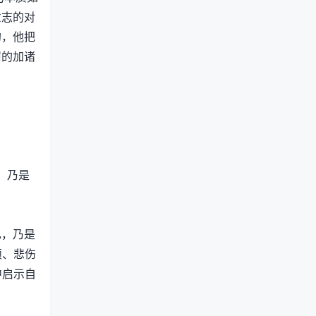
意志的对
的，他把
罚的加诸
，乃是
己，乃是
烦、悲伤
中启示自