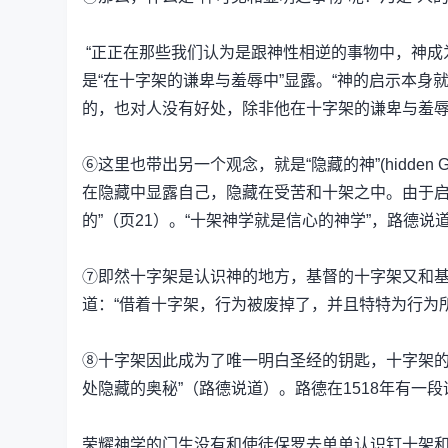
“正正在那些我们认为是跟神性相逆的事物中，神成为可见的
是“在十字架的谦卑与羞辱中”显露。“神的启示本身
的，也对人没有好处，除非他在十字架的谦卑与羞辱
⑥这里也带出另一个观念，就是“隐藏的神”(hidden
在隐藏中显露自己，隐藏在受苦和十架之中。由于启
的”（页21）。“十架神学就是信心的神学”，路德说
⑦即然十字架是认识神的地方，基督的十字架又和
道：“借着十字架，行为被废掉了，并且特特为行为所
⑧十字架因此成为了唯一明白圣经的钥匙，十字架的
处隐藏的奥秘”（路德说道）。路德在1518年有一
荣耀神学的门生没有和使徒保罗去单单认识钉十架和