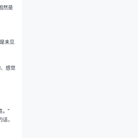
固然是
，是未见
物、感觉
性。”
的话，