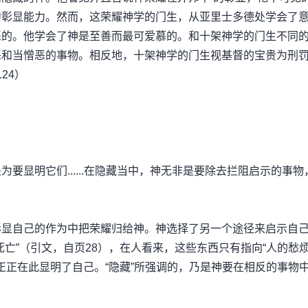
中彰显能力。然而，这荣耀神学的门生，从亚里士多德处学会了
恶的。他学会了神是至善而最可爱慕的。和十架神学的门生不同
恶和当憎恶的事物。相反地，十架神学的门生视基督的宝贵为刑
24）
要显明它们......在隐藏当中，神无非是要除去拦阻启示的事物
彰显自己的作为中把荣耀归给神。神选择了另一个途径来启示自
亡”（引文，自页28），在人看来，这些东西只有指向“人的愁
正正在此显明了自己。“隐藏”所强调的，乃是神要在相反的事物