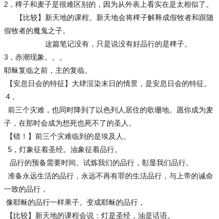
2，稗子和麦子是很难区别的，因为从外表上看实在是太相似了。
【比较】新天地的课程。新天地会将稗子解释成假牧者和跟随
假牧者的魔鬼之子。
这篇笔记没有，只是说没有好品行的是稗子。
3，赤潮现象。。。
耶稣复临之前，主的复临。
【安息日会的特征】大肆渲染末日的情景，是安息日会的特征。
4，
前三个灾难，也同时降到了以色列人居住的歌珊地。愿你成为麦
子，在那时会成为想死也死不了的圣人。
【错！】前三个灾难临到的是埃及人。
5，灯象征着圣经。油象征着品行。
品行的预备需要时间。试炼我们的品行，彰显我们品行。
准备永远生活的品行，永远不再有罪的生活品行，与上帝的诫命
一致的品行，
像耶稣的品行一样果子。变成耶稣的品行，
【比较】新天地的课程会说：灯是圣经，油是话语。