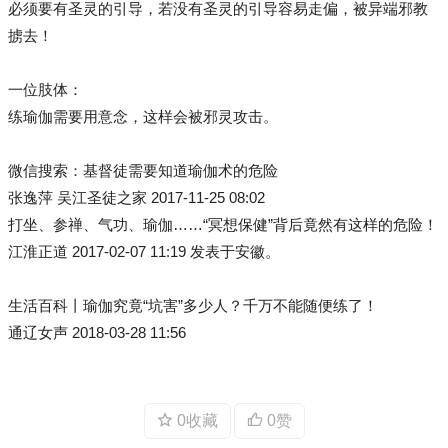
必须要有圣灵的引导，若没有圣灵的引导容易走偏，被异端邪教
掳去！
一位肢体：
练瑜伽需要用意念，这样会被邪灵攻击。
微信搜索：基督徒需要知道瑜伽术的危险
张逸萍 吴江圣徒之家 2017-11-25 08:02
打坐、参禅、气功、瑜伽……“冥想保健”背后竟然有这样的危险！
江淮正道 2017-02-07 11:19 发表于安徽。
生活百科丨瑜伽究竟“坑害”多少人？千万不能随便练了！
通辽女声 2018-03-28 11:56
0收藏
0赞