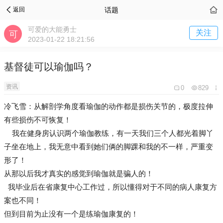
话题
返回
可爱的大能勇士
关注
2023-01-22 18:21:56
基督徒可以瑜伽吗？
资讯
0
829
冷飞雪：从解剖学角度看瑜伽的动作都是损伤关节的，极度拉伸
有些损伤不可恢复！
我在健身房认识两个瑜伽教练，有一天我们三个人都光着脚丫
子坐在地上，我无意中看到她们俩的脚踝和我的不一样，严重变
形了！
从那以后我才真实的感觉到瑜伽就是骗人的！
我毕业后在省康复中心工作过，所以懂得对于不同的病人康复方
案也不同！
但到目前为止没有一个是练瑜伽康复的！