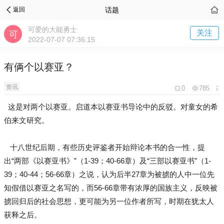
话题
返回
可爱的大能勇士
关注
2022-07-07 07:36:15
有俩个以赛亚？
资讯
0
785
这是对两个以赛亚。启道本以赛亚书导论中的反驳。对童女的希
伯来文研究。
十八世纪后期，有些历史评鉴者开始辩论本书的合一性，提
出“两部《以赛亚书》”（1-39；40-66章）及“三部以赛亚书”（1-
39；40-44；56-66章）之说，认为后半27章为被掳的人中一位先
知假借以赛亚之名写的，而56-66章带有浓厚的国族主义，反映被
掳回归后的社会思想，更可能为另一位作者所写，时期在犹太人
获释之后。