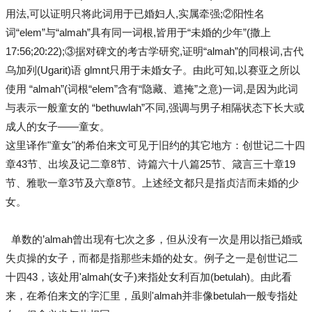
用法,可以证明只将此词用于已婚妇人,实属牵强;②阳性名
词“elem”与“almah”具有同一词根,皆用于“未婚的少年”(撒上
17:56;20:22);③据对碑文的考古学研究,证明“almah”的同根词,古代
乌加列(Ugarit)语 glmnt只用于未婚女子。由此可知,以赛亚之所以
使用 “almah”(词根“elem”含有“隐藏、遮掩”之意)一词,是因为此词
与表示一般童女的 “bethuwlah”不同,强调与男子相隔状态下长大或
成人的女子——童女。
这里译作"童女"的希伯来文可见于旧约的其它地方：创世记二十四
章43节、出埃及记二章8节、诗篇六十八篇25节、箴言三十章19
节、雅歌一章3节及六章8节。上述经文都只是指贞洁而未婚的少
女。
单数的’almah曾出现有七次之多，但从没有一次是用以指已婚或
失贞操的女子，而都是指那些未婚的处女。例子之一是创世记二
十四43，该处用'almah(女子)来指处女利百加(betulah)。由此看
来，在希伯来文的字汇里，虽则'almah并非像betulah一般专指处