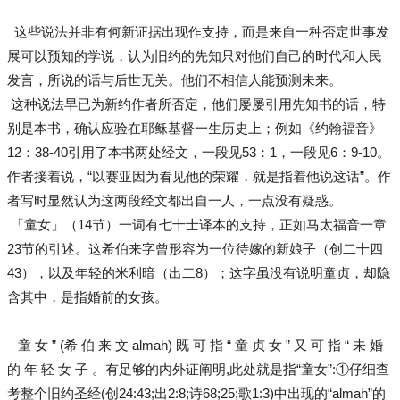
这些说法并非有何新证据出现作支持，而是来自一种否定世事发
展可以预知的学说，认为旧约的先知只对他们自己的时代和人民
发言，所说的话与后世无关。他们不相信人能预测未来。
这种说法早已为新约作者所否定，他们屡屡引用先知书的话，特
别是本书，确认应验在耶稣基督一生历史上；例如《约翰福音》
12：38-40引用了本书两处经文，一段见53：1，一段见6：9-10。
作者接着说，“以赛亚因为看见他的荣耀，就是指着他说这话”。作
者写时显然认为这两段经文都出自一人，一点没有疑惑。
「童女」（14节）一词有七十士译本的支持，正如马太福音一章
23节的引述。这希伯来字曾形容为一位待嫁的新娘子（创二十四
43），以及年轻的米利暗（出二8）；这字虽没有说明童贞，却隐
含其中，是指婚前的女孩。
童 女 ” (希 伯 来 文 almah) 既 可 指 “ 童 贞 女 ” 又 可 指 “ 未 婚
的 年 轻 女 子 。有足够的内外证阐明,此处就是指“童女”:①仔细查
考整个旧约圣经(创24:43;出2:8;诗68;25;歌1:3)中出现的“almah”的