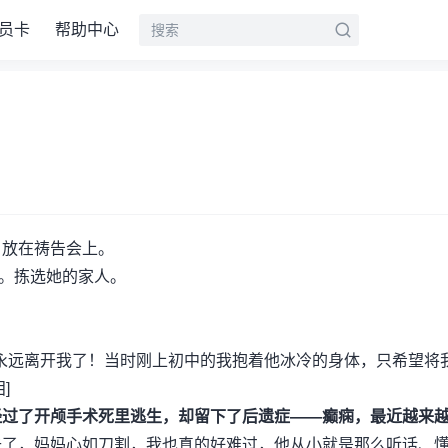
员卡
帮助中心
，放在祷告会上。
她。拣选她的家人。
爸爸永远离开我了！当时刚上初中的我抱着他冰冷的身体，只希望将
]
经过了开颅手术死里逃生，却留下了后遗症——癫痫，最近越来
去了，妈妈心如刀割，我也真的好难过，他从小就是那么听话、