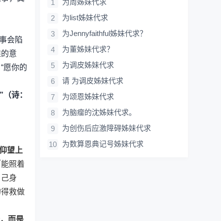
为周姊妹代求
为list姊妹代求
为Jennyfaithful姊妹代求？
事会陷
为董姊妹代求？
难的意
为调皮姊妹代求
“愿你的
请 为调皮姊妹代求
”（诗：
为颂恩姊妹代求
为脑瘤的沈姊妹代求。
为创伤后应激障碍姊妹代求
为数算恩典记号姊妹代求
仰望上
「能照着
自己身
的得救做
务，而是