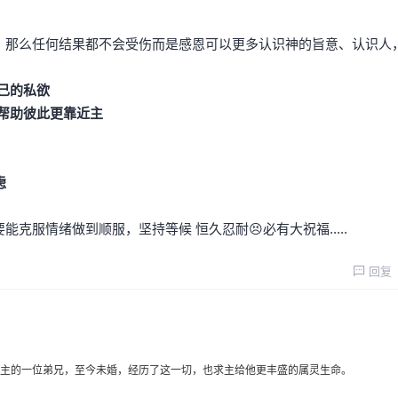
、那么任何结果都不会受伤而是感恩可以更多认识神的旨意、认识人
自己的私欲
是帮助彼此更靠近主
虑
克服情绪做到顺服，坚持等候 恒久忍耐😣必有大祝福.....
回复
主的一位弟兄，至今未婚，经历了这一切，也求主给他更丰盛的属灵生命。