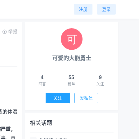
注册
登录
举报
可爱的大能勇士
4
55
9
回答
粉丝
关注
关注
发私信
我的体温
相关话题
越严重，
懂事，真