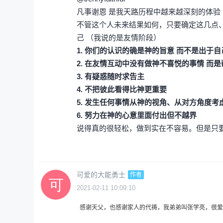
凡事谢恩 是我天路历程中越来越深刻的体验
不管这个人未来结果如何，只要确定这几点
己 （我说的是友情阶段）
1. 你们的认识的确是神的旨意 而不是出于
2. 在友情互动中没有做神不喜悦的事情 而
3. 有疑惑随时求告主
4. 不把彼此看得比神更重要
5. 发生任何事情从神的视角、从对方角度考
6. 努力在神的心意里面付出但不越界
说得真的很轻松，做到实在不容易。但是只要能
可爱的大能勇士
作者
2021-02-11 10:09:10
感谢天父，也感谢家人的代祷，我弟弟叫张学亮，很爱