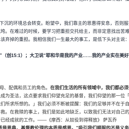
下沉的环境总会转变。盼望中，我们靠主的恩惠得安息，否则服
拖垮。在难过的时候，要学习把重担交托给主，而非定意找出苦
该弃掉的重担。我相信我们一生最大的事工，是低下头对主说：
（创15:1）；大卫说“耶和华是我的产业……我的产业实在美好
母、配偶和员工的角色。
在我们生活的所有领域中，我们都必须
是成为圣洁，这点要求我们仰望充足的基督，我们仰望的那一位
我们所求所想的。」我们必须不断被提醒：我们的足够并不在于
得救。在救赎的事上，我们是如此地缺乏，以致我们无法对自己
已经成就的工作。——《摩西：从奴役到得释放》 萨瓦乔
质是恩典，基督教伦理的本质是感恩。”吸引我们顺服的不是义