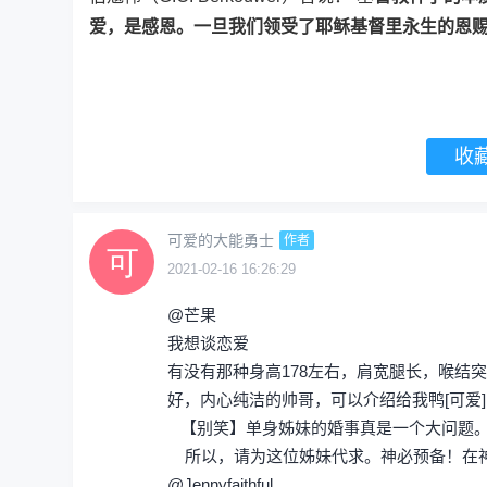
爱，是感恩。一旦我们领受了耶稣基督里永生的恩
收
可爱的大能勇士
作者
2021-02-16 16:26:29
@芒果
我想谈恋爱
有没有那种身高178左右，肩宽腿长，喉结
好，内心纯洁的帅哥，可以介绍给我鸭[可爱
【别笑】单身姊妹的婚事真是一个大问题。
所以，请为这位姊妹代求。神必预备！在
@Jennyfaithful