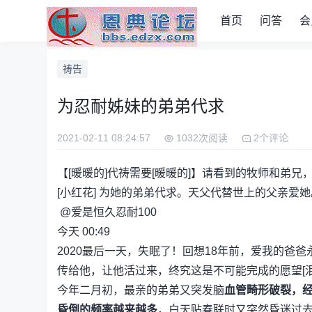
首页
问答
会
祷告
为忍耐姊妹的弟弟代求
2021-02-11 08:24:57
1032次阅读
2个评论
【[暖暖的]代祷需要[暖暖的]】请看到的牧师和弟兄
[小红花] 为她的弟弟代求。天父代替世上的父亲爱
@爱是恒久忍耐100
今天 00:49
2020最后一天，失眠了！回想18年前，爱我的
传给他，让他活过来，终究这是不可能完成的愿望[泪
今年二月初，最亲的弟弟又突发脑
血管畸形破裂，
昏倒的频率越来越多
，白天贴春联时又突然昏迷过