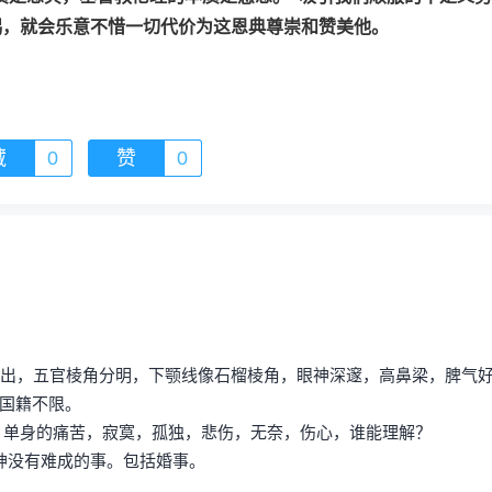
赐，就会乐意不惜一切代价为这恩典尊崇和赞美他。
藏
0
赞
0
突出，五官棱角分明，下颚线像石榴棱角，眼神深邃，高鼻梁，脾气
]国籍不限。
单身的痛苦，寂寞，孤独，悲伤，无奈，伤心，谁能理解？
神没有难成的事。包括婚事。