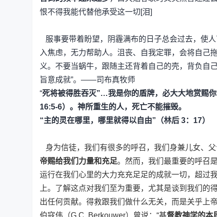
恨不得我能代替他承受这一切[泪]
服事要带着盼望，阴霾满布的日子总会过去，使人
入焦虑，无力帮助人。沮丧、自我定罪，会将自己
义。不要当蜗牛，跟随主还背着自己的壳，背负自己
旨意成就”。——司布真牧师
“
死将被得胜吞灭”…我是你的盾牌，必大大地赏赐你”
16:5-6）。神所重生的人，死亡不能摧毁。
“主的灵在哪里，哪里就得以自由”（林后 3：17）
身为信徒，我们有很多的呼召，我们身兼儿女、父
帝赐给我们力量和充足
。然而，我们最重要的呼召
运行在我们心里的大力充充足足的成就一切，超过
上。了解这点对我们至为重要，尤其是谈到我们的
出任何贡献。得救跟我们做什么无关，而是关乎上帝
伯寇伟（G.C. Berkouwer）曾说：“基
督教神学的本