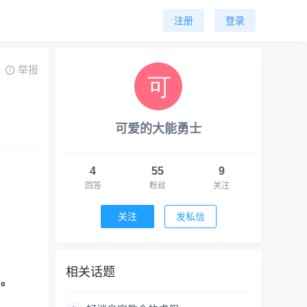
注册
登录
举报
可爱的大能勇士
4
55
9
回答
粉丝
关注
关注
发私信
相关话题
）。