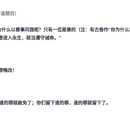
讲道题目）
为什么以善事问我呢？只有一位是善的（注：有古卷作“你为什么
要进入永生，就当遵守诫命。”
罪悔改！
）
谁的罪就赦免了；你们留下谁的罪，谁的罪就留下了。