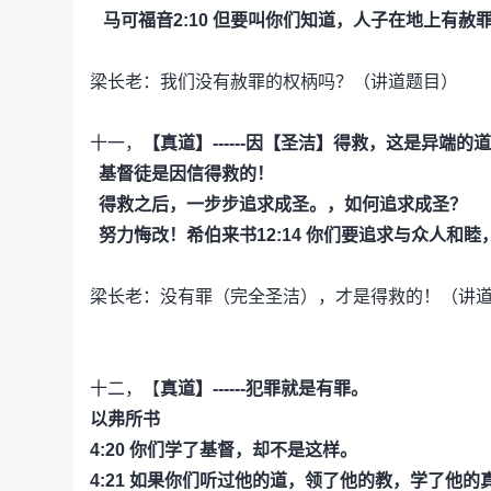
马可福音2:10
但要叫你们知道，人子在地上有赦罪
梁长老：我们没有赦罪的权柄吗？（讲道题目）
十一，
【真道】------
因【圣洁】得救，这是异端的道
基督徒是因信得救的！
得救之后，一步步追求成圣。，如何追求成圣？
努力悔改！希伯来书12:14
你们要追求与众人和睦
梁长老：没有罪（完全圣洁），才是得救的！（讲
十二，【
真道】------犯罪就是有罪。
以弗所书
4:20
你们学了基督，却不是这样。
4:21
如果你们听过他的道，领了他的教，学了他的