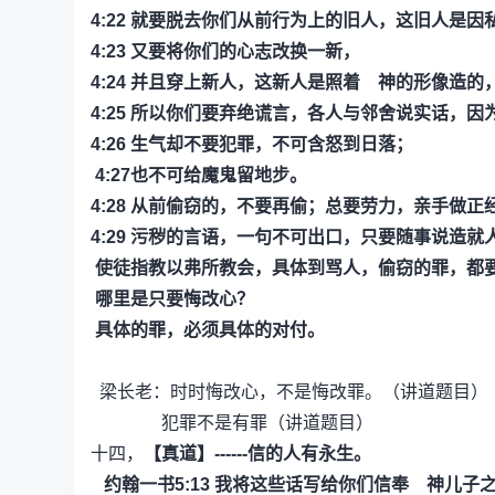
4:22
就要脱去你们从前行为上的旧人，这旧人是因
4:23
又要将你们的心志改换一新，
4:24
并且穿上新人，这新人是照着 神的形像造的
4:25
所以你们要弃绝谎言，各人与邻舍说实话，因
4:26
生气却不要犯罪，不可含怒到日落；
4:27也不可给魔鬼留地步。
4:28
从前偷窃的，不要再偷；总要劳力，亲手做正
4:29
污秽的言语，一句不可出口，只要随事说造就
使徒指教以弗所教会，具体到骂人，偷窃的罪，都
哪里是只要悔改心？
具体的罪，必须具体的对付。
梁长老：时时悔改心，不是悔改罪。（讲道题目）
犯罪不是有罪（讲道题目）
十四，
【真道】------信的人有永生。
约翰一书5:13
我将这些话写给你们信奉 神儿子