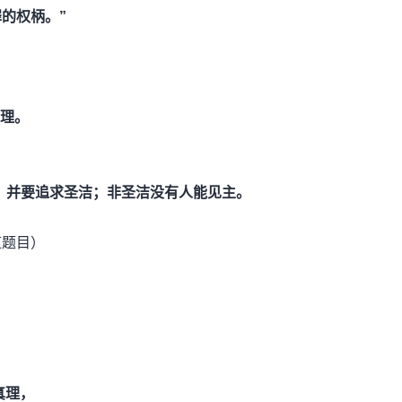
的权柄。”
理。
，并要追求圣洁；非圣洁没有人能见主。
道题目）
真理，