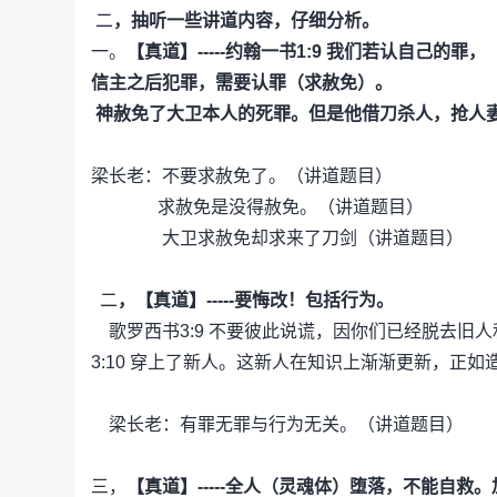
二
，抽听一些讲道内容，仔细分析。
一。
【真道】-----约翰一书1:9
我们若认自己的罪，
信主之后犯罪，需要认罪（求赦免）。
神赦免了大卫本人的死罪。但是他借刀杀人，抢人
梁长老：不要求赦免了。（讲道题目）
求赦免是没得赦免。（讲道题目）
大卫求赦免却求来了刀剑（讲道题目）
二
，【真道】-----要悔改！包括行为。
歌罗西书3:9
不要彼此说谎，因你们已经脱去旧人
3:10
穿上了新人。这新人在知识上渐渐更新，正如
梁长老：有罪无罪与行为无关。（讲道题目）
三，
【真道】-----全人（灵魂体）堕落，不能自救。加