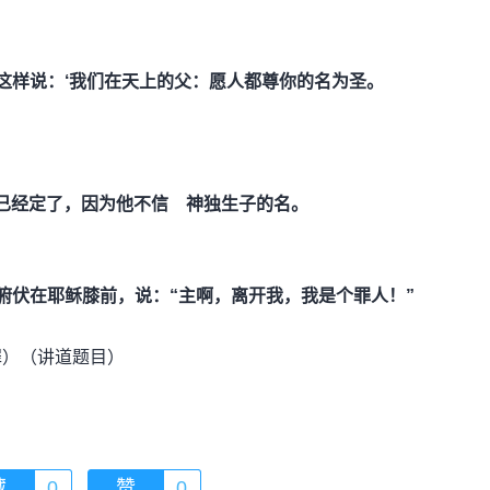
这样说：‘我们在天上的父：愿人都尊你的名为圣。
已经定了，因为他不信 神独生子的名。
俯伏在耶稣膝前，说：“主啊，离开我，我是个罪人！”
罪）（讲道题目）
藏
0
赞
0