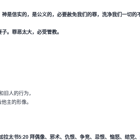
 神是信实的，是公义的，必要赦免我们的罪，洗净我们一切的
妻子。罪恶太大，必受管教。
和旧人的行为，
造他主的形像。
拉太书5:20
拜偶像、邪术、仇恨、争竞、忌恨、恼怒、结党、