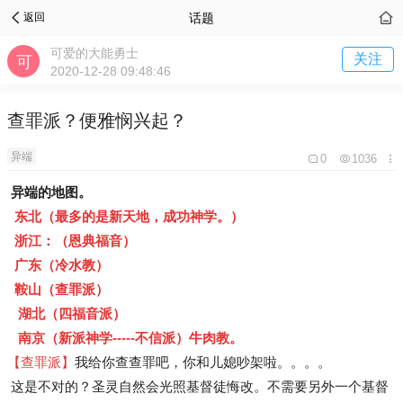
话题
返回
可爱的大能勇士
关注
2020-12-28 09:48:46
查罪派？便雅悯兴起？
异端
0
1036
异端的地图。
东北（最多的是新天地，成功神学。）
浙江：（恩典福音）
广东（冷水教）
鞍山（查罪派）
湖北（四福音派）
南京（新派神学-----不信派）牛肉教。
【查罪派】
我给你查查罪吧，你和儿媳吵架啦。。。。
这是不对的？圣灵自然会光照基督徒悔改。不需要另外一个基督