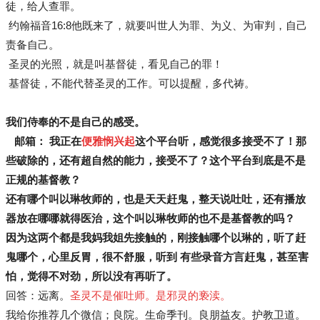
徒，给人查罪。
约翰福音16:8
他既来了，就要叫世人为罪、为义、为审判，自己
责备自己。
圣灵的光照，就是叫基督徒，看见自己的罪！
基督徒，不能代替圣灵的工作。可以提醒，多代祷。
我们侍奉的不是自己的感受。
邮箱： 我正在
便雅悯兴起
这个平台听，感觉很多接受不了！那
些破除的，还有超自然的能力，接受不了？这个平台到底是不是
正规的基督教？
还有哪个叫以琳牧师的，也是天天赶鬼，整天说吐吐，还有播放
器放在哪哪就得医治，这个叫以琳牧师的也不是基督教的吗？
因为这两个都是我妈我姐先接触的，刚接触哪个以琳的，听了赶
鬼哪个，心里反胃，很不舒服，听到 有些录音方言赶鬼，甚至害
怕，觉得不对劲，所以没有再听了。
回答：远离。
圣灵不是催吐师。是邪灵的亵渎。
我给你推荐几个微信；良院。生命季刊。良朋益友。护教卫道。