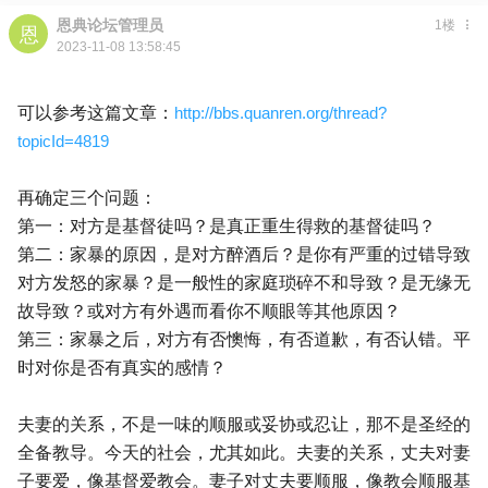
恩典论坛管理员
1楼
2023-11-08 13:58:45
可以参考这篇文章：
http://bbs.quanren.org/thread?
topicId=4819
再确定三个问题：
第一：对方是基督徒吗？是真正重生得救的基督徒吗？
第二：家暴的原因，是对方醉酒后？是你有严重的过错导致
对方发怒的家暴？是一般性的家庭琐碎不和导致？是无缘无
故导致？或对方有外遇而看你不顺眼等其他原因？
第三：家暴之后，对方有否懊悔，有否道歉，有否认错。平
时对你是否有真实的感情？
夫妻的关系，不是一味的顺服或妥协或忍让，那不是圣经的
全备教导。今天的社会，尤其如此。夫妻的关系，丈夫对妻
子要爱，像基督爱教会。妻子对丈夫要顺服，像教会顺服基