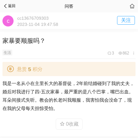
问答
返回
cc13676709303
关注
2023-11-04 19:47:58
家暴要顺服吗？
生活
3
862
5
悬赏
积分
我是一名从小在主里长大的基督徒，2年前结婚碰到了我的丈夫，
婚后对我进行了四-五次家暴，最严重的是八个巴掌，嘴巴出血。
耳朵间接式失听。教会的长老叫我顺服，我害怕我会没命了，现
在我的父母每天担惊受怕。
0收藏