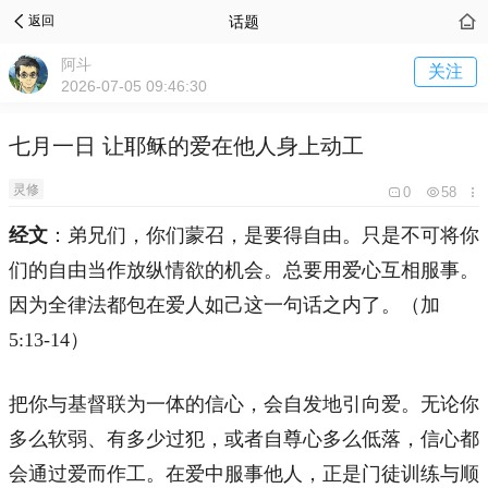
话题
返回
阿斗
关注
2026-07-05 09:46:30
七月一日 让耶稣的爱在他人身上动工
灵修
0
58
经文
：弟兄们，你们蒙召，是要得自由。只是不可将你
们的自由当作放纵情欲的机会。总要用爱心互相服事。
因为全律法都包在爱人如己这一句话之内了。（加
5:13-14）
把你与基督联为一体的信心，会自发地引向爱。无论你
多么软弱、有多少过犯，或者自尊心多么低落，信心都
会通过爱而作工。在爱中服事他人，正是门徒训练与顺