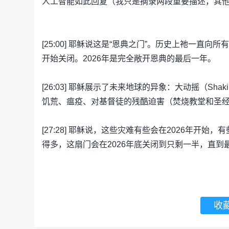
人工智能如此回复（我只是摘录两段重要描述，其
[25:00] 耶稣说这是“恩典之门”。历史上祂一
开始关闭。2026年是完全敞开恩典的最后一年。
[26:03] 耶稣展示了未来地球的异象：大动摇（S
饥荒、瘟疫、对基督徒的残酷迫害（焚烧教堂和圣
[27:28] 耶稣说，这些灾难有些会在2026年开
得多，这扇门会在2026年底关闭到只剩一半，直到
收