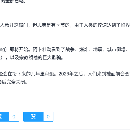
他的全部省略）
直向所有人敞开这扇门，但恩典是有季节的，由于人类的悖逆达到了临
haking）即将开始。阿卜杜勒看到了战争、爆炸、地震、城市倒塌
经），以及宗教领袖的巨大欺骗。
始，有些会在接下来的几年里积聚。2026年之后，人们来到祂面前会
最后完全关闭。
藏
0
赞
0