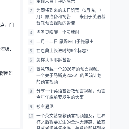
圣经来自于神的启示
为即将到来的末日饥荒（5月底，7
月）做准备和祷告——来自于英语基
督教预言视频的警告
界点，门
当圣灵唤醒一个灵魂时
二月十二日 恩赐来自于施恩主
、海啸、
在恩典上长进时的6个标志？
怎样认识耶稣基督
紧急转载一个2026年的预言视频。
变得困难
一个关于马斯克2026年的黑暗计划
的预言视频
分享一个英语基督教预言视频，预言
今年年底前要发生的大事
被主遇见
一个英文基督教预言视频提及，世界
杯之后将要发生的全球大迷惑，敌基
督或者假基督来临，兽系统即将到来