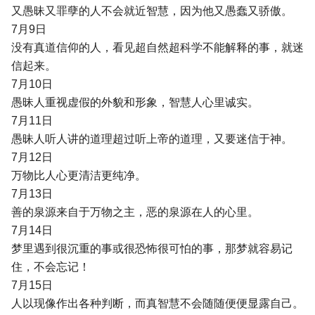
又愚昧又罪孽的人不会就近智慧，因为他又愚蠢又骄傲。
7月9日
没有真道信仰的人，看见超自然超科学不能解释的事，就迷
信起来。
7月10日
愚昧人重视虚假的外貌和形象，智慧人心里诚实。
7月11日
愚昧人听人讲的道理超过听上帝的道理，又要迷信于神。
7月12日
万物比人心更清洁更纯净。
7月13日
善的泉源来自于万物之主，恶的泉源在人的心里。
7月14日
梦里遇到很沉重的事或很恐怖很可怕的事，那梦就容易记
住，不会忘记！
7月15日
人以现像作出各种判断，而真智慧不会随随便便显露自己。