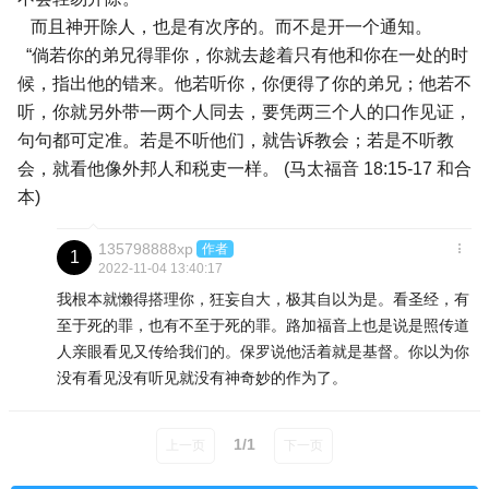
而且神开除人，也是有次序的。而不是开一个通知。
“倘若你的弟兄得罪你，你就去趁着只有他和你在一处的时
候，指出他的错来。他若听你，你便得了你的弟兄；他若不
听，你就另外带一两个人同去，要凭两三个人的口作见证，
句句都可定准。若是不听他们，就告诉教会；若是不听教
会，就看他像外邦人和税吏一样。 (马太福音 18:15-17 和合
本)
135798888xp
作者
2022-11-04 13:40:17
我根本就懒得搭理你，狂妄自大，极其自以为是。看圣经，有
至于死的罪，也有不至于死的罪。路加福音上也是说是照传道
人亲眼看见又传给我们的。保罗说他活着就是基督。你以为你
没有看见没有听见就没有神奇妙的作为了。
1/1
上一页
下一页