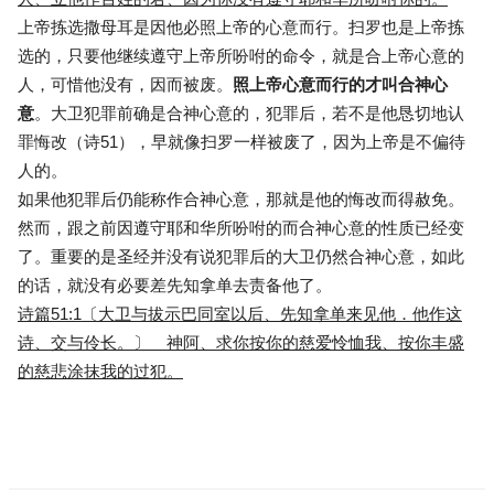
上帝拣选撒母耳是因他必照上帝的心意而行。扫罗也是上帝拣
选的，只要他继续遵守上帝所吩咐的命令，就是合上帝心意的
人，可惜他没有，因而被废。
照上帝心意而行的才叫合神心
意
。大卫犯罪前确是合神心意的，犯罪后，若不是他恳切地认
罪悔改（诗51），早就像扫罗一样被废了，因为上帝是不偏待
人的。
如果他犯罪后仍能称作合神心意，那就是他的悔改而得赦免。
然而，跟之前因遵守耶和华所吩咐的而合神心意的性质已经变
了。重要的是圣经并没有说犯罪后的大卫仍然合神心意，如此
的话，就没有必要差先知拿单去责备他了。
诗篇51:1〔大卫与拔示巴同室以后、先知拿单来见他．他作这
诗、交与伶长。〕 神阿、求你按你的慈爱怜恤我、按你丰盛
的慈悲涂抹我的过犯。