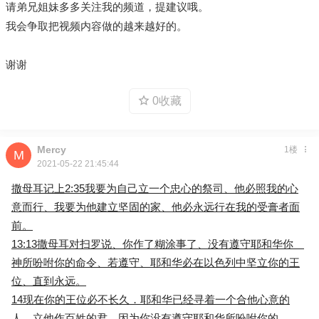
请弟兄姐妹多多关注我的频道，提建议哦。
我会争取把视频内容做的越来越好的。
谢谢
0收藏
Mercy
1楼
2021-05-22 21:45:44
撒母耳记上2:35我要为自己立一个忠心的祭司、他必照我的心
意而行、我要为他建立坚固的家、他必永远行在我的受膏者面
前。
13:13撒母耳对扫罗说、你作了糊涂事了、没有遵守耶和华你
神所吩咐你的命令、若遵守、耶和华必在以色列中坚立你的王
位、直到永远。
14现在你的王位必不长久．耶和华已经寻着一个合他心意的
人、立他作百姓的君、因为你没有遵守耶和华所吩咐你的。